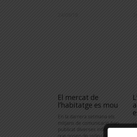
24/09/18
2
El mercat de
L
l’habitatge es mou
a
e
En la darrera setmana els
mitjans de comunicació han
H
publicat diverses informacions
l
que posen de relleu que alguna