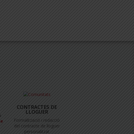
CONTRACTES DE
LLOGUER
a
Formalització i redacció
ne
del contracte de lloguer
personalitzat