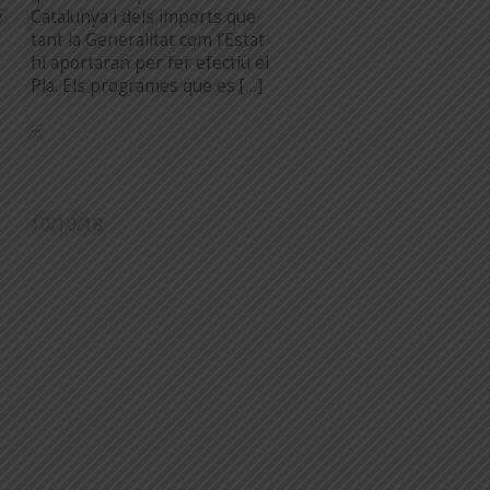
s
Catalunya i dels imports que
tant la Generalitat com l’Estat
hi aportaran per fer efectiu el
Pla. Els programes que es […]
...
10/10/18