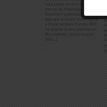
a
cosa s’està movent en el
f
mercat de l’habitatge. El diari
P
Expansión publicava fa pocs
s
dies que la divisió immobiliària
t
a l’Estat del banc francès BNP
m
ha ampliat la seva plantilla en
p
80 empleats, situant-la ja en
m
200 […]
m
p
...
q
...