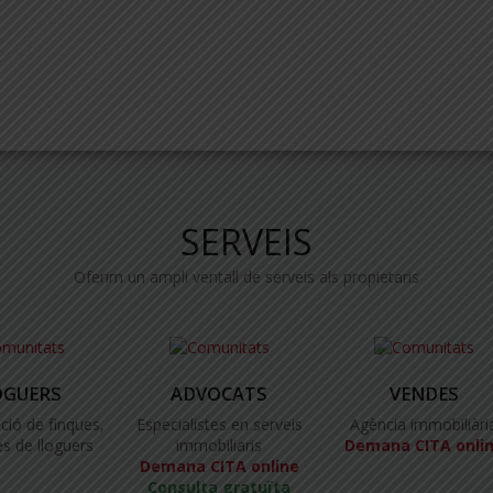
SERVEIS
Oferim un ampli ventall de serveis als propietaris
OGUERS
ADVOCATS
VENDES
ció de finques,
Especialistes en serveis
Agència immobiliàri
s de lloguers
immobiliaris
Demana CITA onli
Demana CITA online
Consulta gratuïta