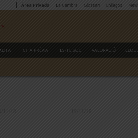
Àrea Privada
La Cambra
Glossari
Enllaços
News
ALITAT
CITA PRÈVIA
FES-TE SOCI
VALORACIÓ
LLOG
0/11/18
19/11/18