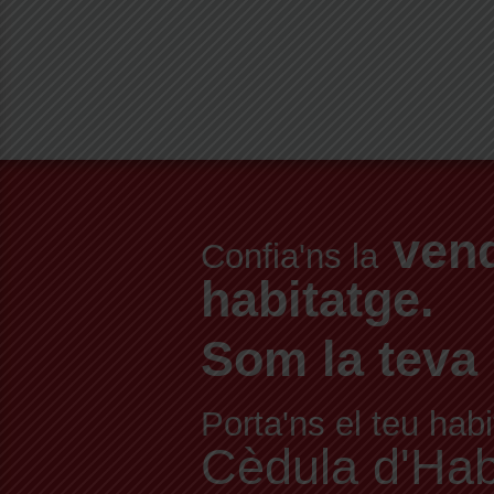
vend
Confia'ns la
habitatge.
Som la teva 
Porta'ns el teu habi
Cèdula d'Habit