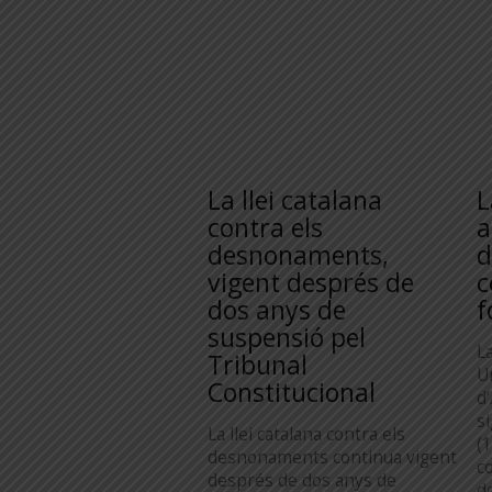
La llei catalana
L
contra els
a
desnonaments,
d
vigent després de
c
dos anys de
f
suspensió pel
L
Tribunal
Ur
Constitucional
d
s
La llei catalana contra els
(
desnonaments continua vigent
co
després de dos anys de
d