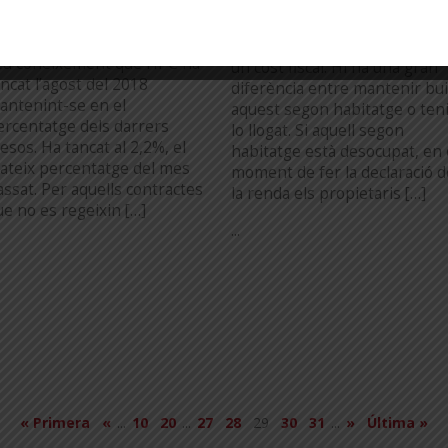
ctualitzacions de la renda en
habitual es disposa d’un sego
unció de l’Índex General de
habitatge, aquest fet no surt
reus al Consum; posem en el
gratis als seus propietaris, té
eu coneixement que l’IPC ha
un cost fiscal. Hi ha una gran
ancat l’agost del 2018
diferència entre mantenir bui
antenint-se en el
aquest segon habitatge o teni
ercentatge dels darrers
lo llogat. Si aquell segon
esos. Ha tancat al 2,2%, el
habitatge està desocupat, en 
ateix percentatge del mes
moment de fer la declaració d
assat. Per aquells contractes
la renda els propietaris […]
ue no es regeixin […]
...
« Primera
«
...
10
20
...
27
28
29
30
31
...
»
Última »