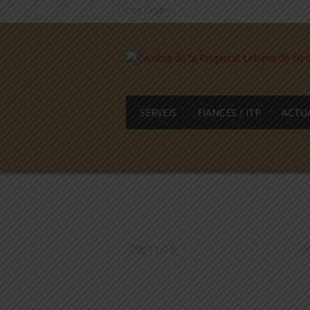
CAT
/
ESP
SERVEIS
FIANCES / ITP
ACTU
28/11/18
2