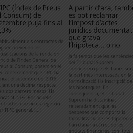
’IPC (Índex de Preus
A partir d’ara, tamb
l Consum) de
es pot reclamar
etembre puja fins al
l’impost d’actes
,3%
jurídics documentat
que grava
abitualment els contractes de
l’hipoteca… o no
loguer preveuen les
ctualitzacions de la renda en
Ja fa temps que les sentèncie
unció de l’Índex General de
del Tribunal Suprem
reus al Consum; posem en el
consideren que els bancs són
eu coneixement que l’IPC ha
la part més interessada en la
ancat el setembre del 2018
formalització i la inscripció de
ujant una dècima respecte
les hipoteques. En
els dos darrers mesos. Ha
conseqüència, el Tribunal
ncat al 2,3%. Per aquells
Suprem ha dictaminat
ontractes que no es regeixin
reiteradament que les
r l’IPC general, […]
despeses que comporta la
formalització de les hipotequ
han d’anar a càrrec de les
entitats financeres; com tots