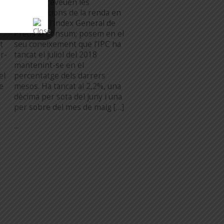
n
lloguer preveuen les
actualitzacions de la renda en
funció de l’Índex General de
Preus al Consum; posem en el
t
seu coneixement que l’IPC ha
r-
tancat el juliol del 2018
mantenint-se en el
el
percentatge dels darrers
e
mesos. Ha tancat al 2,2%, una
dècima per sota del juny i una
per sobre del mes de maig […]
...