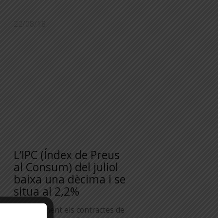
22/08/18
L’IPC (Índex de Preus
al Consum) del juliol
baixa una dècima i se
situa al 2,2%
Habitualment els contractes de