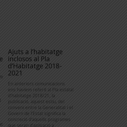
s
Ajuts a l’habitatge
e
inclosos al Pla
d’Habitatge 2018-
2021
de
En anteriors comunicacions
ens havíem referit al Pla estatal
d’habitatge 2018/21, la
l
publicació, aquest estiu, del
conveni entre la Generalitat i el
Govern de l’Estat significa la
concreció d’aquells programes
at
que seran d’aplicació a