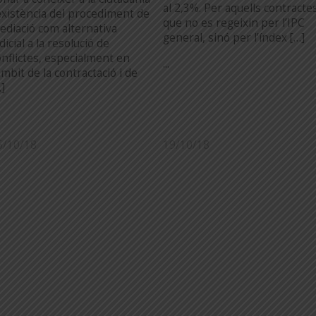
al 2,3%. Per aquells contracte
’existència del procediment de
que no es regeixin per l’IPC
ediació com alternativa
general, sinó per l’índex […]
dicial a la resolució de
onflictes, especialment en
...
àmbit de la contractació i de
]
5/10/18
19/10/18