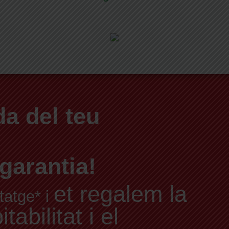
a del teu
garantia!
et regalem la
tatge* i
abilitat i el