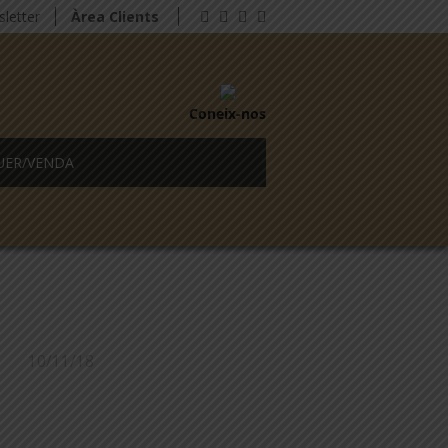
letter
Àrea Clients
Coneix-nos
UER/VENDA
10/11/18