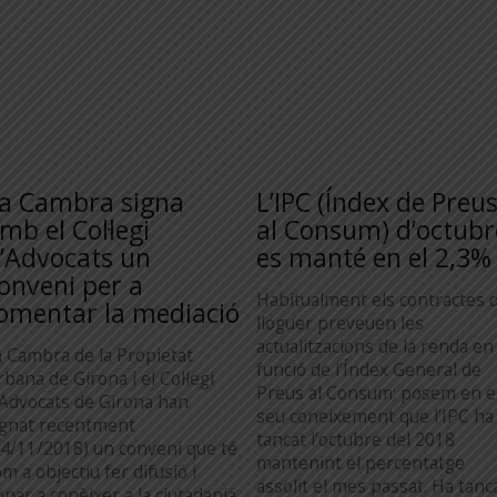
a Cambra signa
L’IPC (Índex de Preu
mb el Col·legi
al Consum) d’octubr
’Advocats un
es manté en el 2,3%
onveni per a
Habitualment els contractes 
omentar la mediació
lloguer preveuen les
actualitzacions de la renda en
a Cambra de la Propietat
funció de l’Índex General de
bana de Girona i el Col·legi
Preus al Consum; posem en e
’Advocats de Girona han
seu coneixement que l’IPC ha
ignat recentment
tancat l’octubre del 2018
14/11/2018) un conveni que té
mantenint el percentatge
m a objectiu fer difusió i
assolit el mes passat. Ha tanc
onar a conèixer a la ciutadania