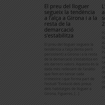
El preu del lloguer
L
segueix la tendència
a
a l’alça a Girona i a la
s
resta de la
2
demarcació
H
s’estabilitza
l
a
El preu del lloguer segueix la
f
tendència a l’alça (lenta però
P
persistent) a Girona i a la resta
s
de la demarcació s’estabiliza en
t
els darrers valors. Aquesta és la
p
dada més rellevant de l’anàlisi
d
que fem en tancar cada
ta
trimestre i que forma part de
c
l’estudi “Evolució dels preus
pe
dels habitatges de lloguer a
Girona, Figueres, […]
...
...