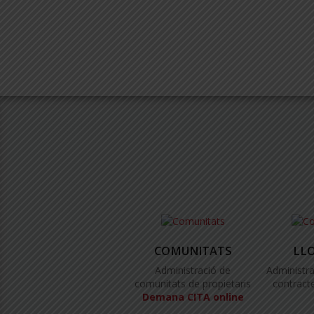
COMUNITATS
LL
Administració de
Administra
comunitats de propietaris
contracte
Demana CITA online