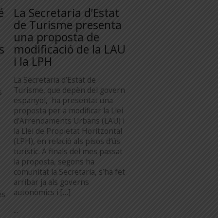
é
La Secretaria d’Estat
de Turisme presenta
una proposta de
s
modificació de la LAU
i la LPH
La Secretaria d’Estat de
Turisme, que depèn del govern
s
espanyol, ha presentat una
proposta per a modificar la Llei
d’Arrendaments Urbans (LAU) i
la Llei de Propietat Horitzontal
(LPH), en relació als pisos d’ús
turístic. A finals del mes passat
la proposta, segons ha
comunitat la Secretaria, s’ha fet
arribar ja als governs
autonòmics i […]
es
...