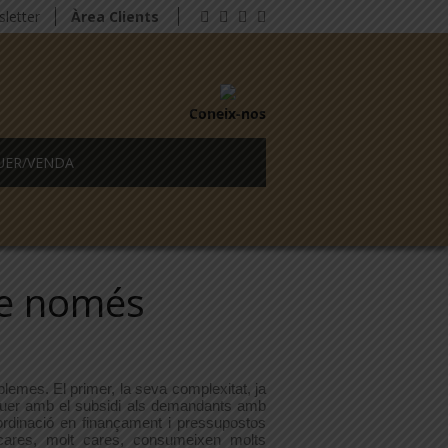
letter
Àrea Clients
Coneix-nos
UER/VENDA
ge només
blemes. El primer, la seva complexitat, ja
oguer amb el subsidi als demandants amb
oordinació en finançament i pressupostos
ón cares, molt cares, consumeixen molts