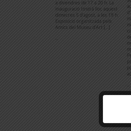
s
a divendres de 17 a 20 h. La
au
inauguració tindrà lloc aquest
d
dimecres 5 d’agost, a les 19 h.
m
Exposició organitzada pels
m
Amics del Museu d’Art […]
c
d
...
m
m
P
pr
p
a
...