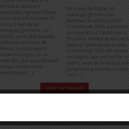
er zona tensionada si ho
toritza el Ministeri
Els preus de lloguer als
’Habitatge i Agenda Urbana,
municipis gironins van
entre que s’hi sumaran 16
disminuir durant el primer
unicipis més de les
trimestre de 2026, a excepció
omarques gironines. Cal
de Figueres. La Cambra de la
estacar, però, que aquesta
Propietat Urbana de Girona h
odificació del mapa, de
publicat l’informe del primer
oment, no està vigent.
trimestre de 2026 del mercat
erquè ho estigui, cal, en
del lloguer, que permet fer u
imer lloc, que la Generalitat
balanç anual de la situació a l
ubliqui una Resolució
comarques gironines. La dada
dministrativa […]
més […]
...
TOTA L'ACTUALITAT