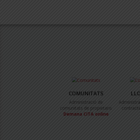
COMUNITATS
LL
Administració de
Administra
comunitats de propietaris
contracte
Demana CITA online