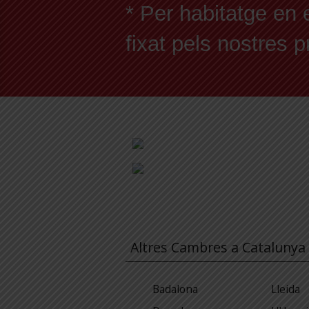
* Per habitatge en 
fixat pels nostres 
Altres Cambres a Catalunya
Badalona
Lleida