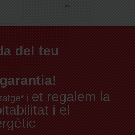
a del teu
garantia!
et regalem la
tatge* i
abilitat i el
ergètic