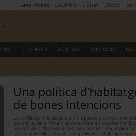
Àrea Privada
La Cambra
Glossari
Enllaços
News
ALITAT
CITA PRÈVIA
FES-TE SOCI
VALORACIÓ
LLOG
Una política d’habitat
de bones intencions
L
es polítiques d’habitatge a tots els països presenten dos pro
que conjuguen el foment de nova oferta en propietat i en ll
baixos nivells d’ingressos familiars, la qual cosa implica c
públics i fiscalitat. Segon, les polítiques d’habitatge s