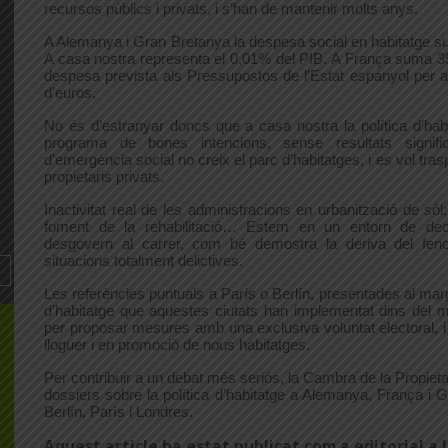
recursos públics i privats, i s’han de mantenir molts anys.
A Alemanya i Gran Bretanya la despesa social en habitatge supe
A casa nostra representa el 0,01% del PIB. A França suma 35.
despesa prevista als Pressupostos de l’Estat espanyol per a 
d’euros.
No és d’estranyar doncs que a casa nostra la política d’ha
programa de bones intencions, sense resultats signific
d’emergència social no creix el parc d’habitatges, i es vol trasp
propietaris privats.
Inactivitat real de les administracions en urbanització de sòl
foment de la rehabilitació… Estem en un entorn de dec
desgovern al carrer, com bé demostra la deriva del fen
situacions totalment delictives.
Les referències puntuals a París o Berlín, presentades al marg
d’habitatge que aquestes ciutats han implementat dins del mar
per proposar mesures amb una exclusiva voluntat electoral, i qu
lloguer i en promoció de nous habitatges.
Per contribuir a un debat més seriós, la Cambra de la Propiet
dossiers sobre la política d’habitatge a Alemanya, França i 
Berlín, París i Londres.
Aquest article ha estat publicat com a editorial a 