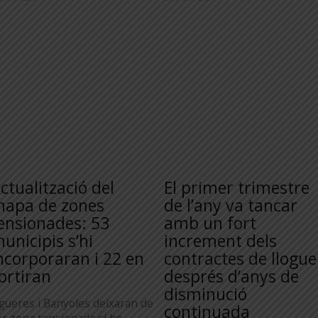
ctualització del
El primer trimestre
apa de zones
de l’any va tancar
ensionades: 53
amb un fort
unicipis s’hi
increment dels
ncorporaran i 22 en
contractes de llogue
ortiran
després d’anys de
disminució
igueres i Banyoles deixaran de
continuada