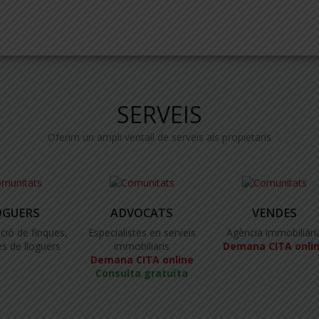
SERVEIS
Oferim un ampli ventall de serveis als propietaris
OGUERS
ADVOCATS
VENDES
ció de finques,
Especialistes en serveis
Agència immobiliàri
s de lloguers
immobiliaris
Demana CITA onli
Demana CITA online
Consulta gratuïta