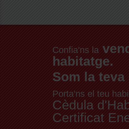
vend
Confia'ns la
habitatge.
Som la teva 
Porta'ns el teu habi
Cèdula d'Habit
Certificat En