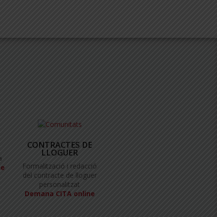
CONTRACTES DE
LLOGUER
a
Formalització i redacció
ne
del contracte de lloguer
personalitzat
Demana CITA online