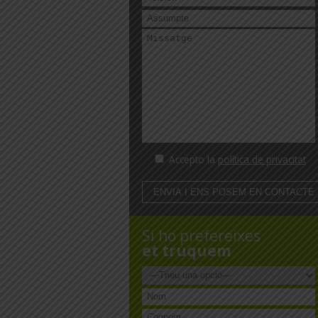
Accepto la
política de privacitat
Si ho prefereixes
et truquem