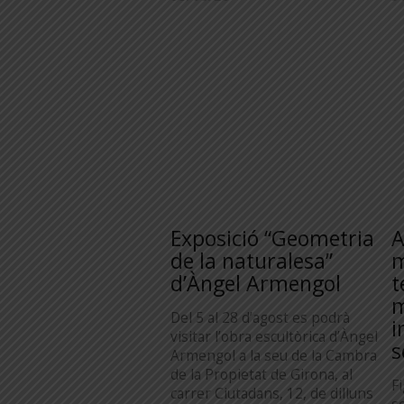
Exposició “Geometria
A
de la naturalesa”
m
d’Àngel Armengol
t
m
Del 5 al 28 d’agost es podrà
i
visitar l’obra escultòrica d’Àngel
s
Armengol a la seu de la Cambra
de la Propietat de Girona, al
F
carrer Ciutadans, 12, de dilluns