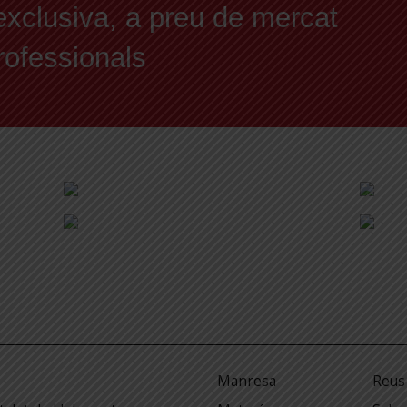
exclusiva, a preu de mercat
professionals
Manresa
Reus