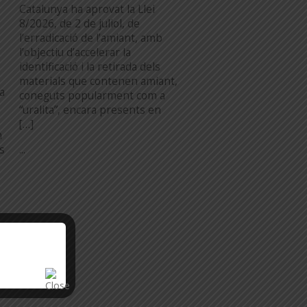
Catalunya ha aprovat la Llei
8/2026, de 2 de juliol, de
l’erradicació de l’amiant, amb
l’objectiu d’accelerar la
identificació i la retirada dels
materials que contenen amiant,
a
coneguts popularment com a
“uralita”, encara presents en
[…]
n
...
es