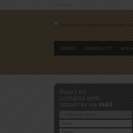
CAT
/
ESP
SERVEIS
FIANCES / ITP
ACTU
Posa’t en
contacte amb
nosaltres via
mail