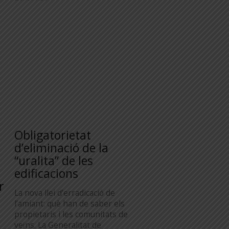
Obligatorietat
d’eliminació de la
“uralita” de les
edificacions
r
La nova llei d’erradicació de
l’amiant: què han de saber els
propietaris i les comunitats de
veïns. La Generalitat de