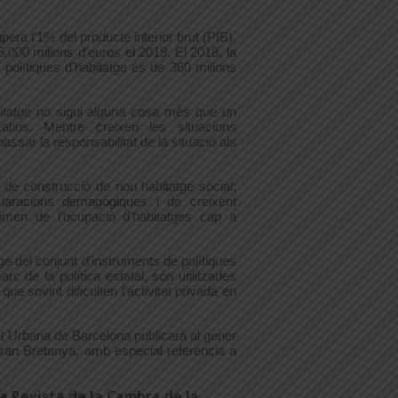
ra l’1% del producte interior brut (PIB).
000 milions d’euros el 2019. El 2018, la
polítiques d’habitatge és de 360 milions
bitatge no sigui alguna cosa més que un
atius. Mentre creixen les situacions
assar la responsabilitat de la situació als
; de construcció de nou habitatge social;
laracions demagògiques i de creixent
omen de l’ocupació d’habitatges cap a
e del conjunt d’instruments de polítiques
c de la política estatal, són utilitzades
e sovint dificulten l’activitat privada en
at Urbana de Barcelona publicarà al gener
Gran Bretanya, amb especial referència a
la Revista de la Cambra de la