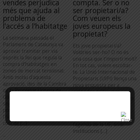
vendes perjudica
compta. Ser o no
més que ajuda al
ser propietari/a?
problema de
Com veuen els
l’accés a l’habitatge
joves europeus la
propietat?
La setmana passada el
Parlament de Catalunya va
Ets jove propietari/a?
aprovar tramitar per via
Voldries ser-ho? O no és
exprés la llei que regula la
una cosa que t’importi molt?
compra d’habitatges en
En tot cas, volem escoltar-
zones de mercat tensionat.
te. La Unió Internacional de
Amb motiu d’aquesta
Propietaris (UIPI) llença una
aprovació, des de la Cambra
nova enquesta per a
de la Propietat Urbana de
entendre millor com
Girona volem fer les
perceben avui dia els joves
següents consideracions. El
europeus la propietat.
problema de l’accés a
L’habitatge s’ha convertit
l’habitatge, tant de compra
en una prioritat clau en
com de […]
l’agenda de la UE, amb
institucions […]
...