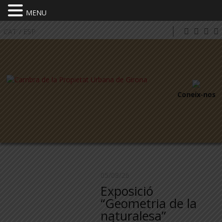
MENU
CAT
/
ESP
Coneix-nos
05/08/26
Exposició
“Geometria de la
naturalesa”