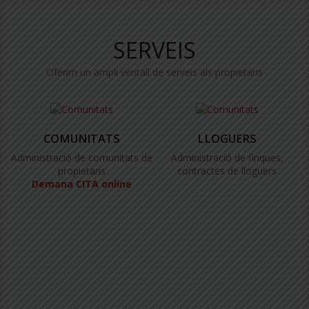
SERVEIS
Oferim un ampli ventall de serveis als propietaris
COMUNITATS
LLOGUERS
Administració de comunitats de
Administració de finques,
propietaris
contractes de lloguers
Demana CITA online