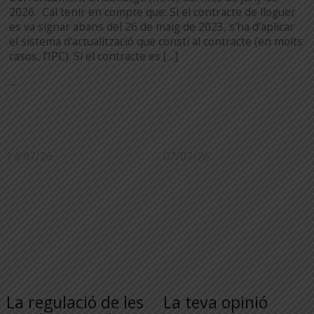
2026. Cal tenir en compte que: Si el contracte de lloguer
es va signar abans del 26 de maig de 2023, s’ha d’aplicar
el sistema d’actualització que consti al contracte (en molts
casos, l’IPC). Si el contracte es […]
...
14/07/26
07/07/26
La regulació de les
La teva opinió