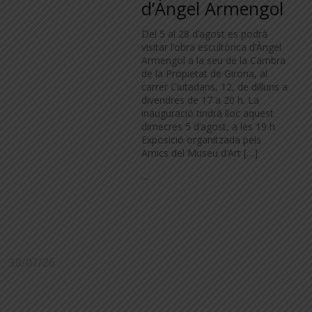
d’Àngel Armengol
Del 5 al 28 d’agost es podrà
visitar l’obra escultòrica d’Àngel
Armengol a la seu de la Cambra
de la Propietat de Girona, al
carrer Ciutadans, 12, de dilluns a
divendres de 17 a 20 h. La
inauguració tindrà lloc aquest
dimecres 5 d’agost, a les 19 h.
Exposició organitzada pels
Amics del Museu d’Art […]
...
30/07/26