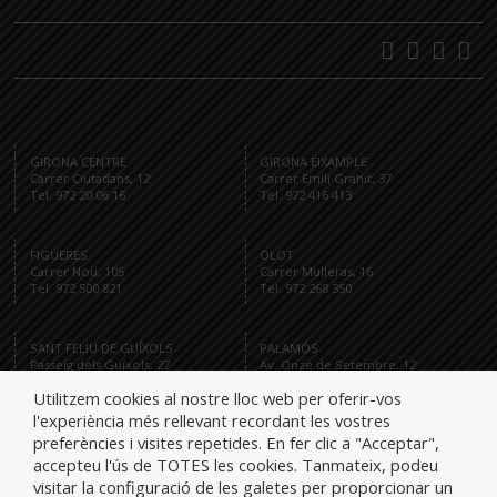
GIRONA CENTRE
GIRONA EIXAMPLE
Carrer Ciutadans, 12
Carrer Emili Grahit, 37
Tel. 972 20 06 16
Tel. 972 416 413
FIGUERES
OLOT
Carrer Nou, 105
Carrer Mulleras, 16
Tel. 972 500 821
Tel. 972 268 350
SANT FELIU DE GUÍXOLS
PALAMÓS
Passeig dels Guíxols, 27
Av. Onze de Setembre, 12
Tel. 972 321 284
Tel. 872 591 959
Utilitzem cookies al nostre lloc web per oferir-vos
l'experiència més rellevant recordant les vostres
preferències i visites repetides. En fer clic a "Acceptar",
accepteu l'ús de TOTES les cookies. Tanmateix, podeu
Tel.
visitar la configuració de les galetes per proporcionar un