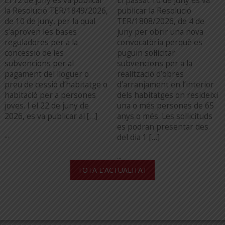
El 12 de juny es va publicar
El passat 10 de juny es va
la Resolució TER/1849/2026,
publicar la Resolució
de 10 de juny, per la qual
TER/1808/2026, de 4 de
s’aproven les bases
juny per obrir una nova
reguladores per a la
convocatòria perquè es
concessió de les
puguin sol·licitar
subvencions per al
subvencions per a la
pagament del lloguer o
realització d’obres
preu de cessió d’habitatge o
d’arranjament en l’interior
habitació per a persones
dels habitatges on resideixi
joves. I el 22 de juny de
una o més persones de 65
2026, es va publicar al […]
anys o més. Les sol·licituds
es podran presentar des
...
del dia 1 […]
...
TOTA L'ACTUALITAT