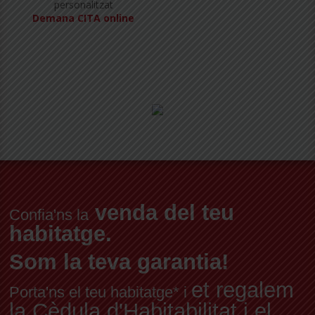
personalitzat
Demana CITA online
venda del teu
Confia'ns la
habitatge.
Som la teva garantia!
et regalem
Porta'ns el teu habitatge* i
la Cèdula d'Habitabilitat i el