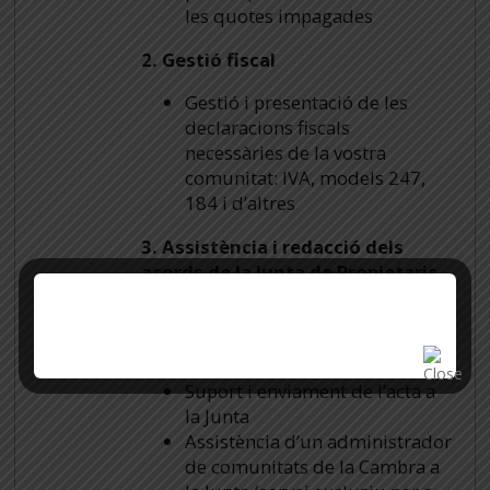
les quotes impagades
2. Gestió fiscal
Gestió i presentació de les
declaracions fiscals
necessàries de la vostra
comunitat: IVA, models 247,
184 i d’altres
3. Assistència i redacció dels
acords de la Junta de Propietaris
Redacció i enviament de la
convocatòria de la Junta de
Propietaris
Suport i enviament de l’acta a
la Junta
Assistència d’un administrador
de comunitats de la Cambra a