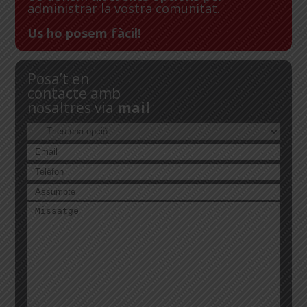
administrar la vostra comunitat.
Us ho posem fàcil!
Posa’t en
contacte amb
nosaltres via
mail