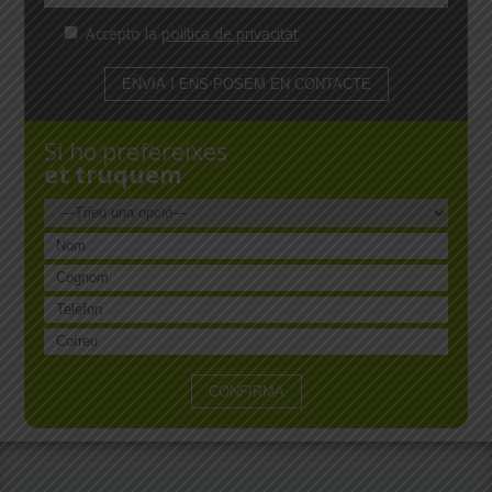
Accepto la
política de privacitat
Si ho prefereixes
et truquem