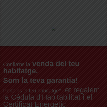
venda del teu
Confia'ns la
habitatge.
Som la teva garantia!
et regalem
Porta'ns el teu habitatge* i
la Cèdula d'Habitabilitat i el
Certificat Energètic