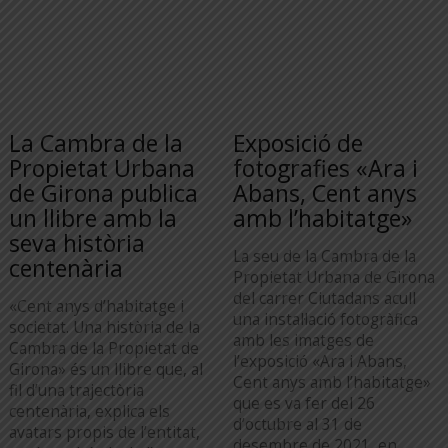
La Cambra de la
Exposició de
Propietat Urbana
fotografies «Ara i
de Girona publica
Abans, Cent anys
un llibre amb la
amb l’habitatge»
seva història
La seu de la Cambra de la
centenària
Propietat Urbana de Girona
del carrer Ciutadans acull
«Cent anys d’habitatge i
una instal·lació fotogràfica
societat. Una història de la
amb les imatges de
Cambra de la Propietat de
l’exposició «Ara i Abans,
Girona» és un llibre que, al
Cent anys amb l’habitatge»
fil d’una trajectòria
que es va fer del 26
centenària, explica els
d’octubre al 31 de
avatars propis de l’entitat,
desembre de 2021, en