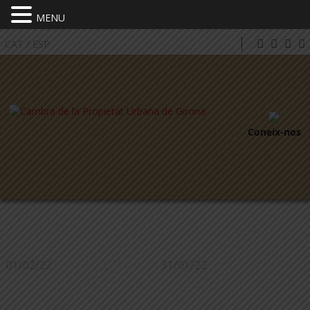
MENU
CAT
/
ESP
Coneix-nos
01/02/22
31/01/22