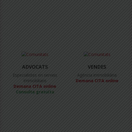
ADVOCATS
VENDES
Especialistes en serveis
Agència immobiliària
immobiliaris
Demana CITA online
Demana CITA online
Consulta gratuïta