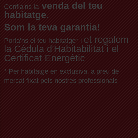
venda del teu
Confia'ns la
habitatge.
Som la teva garantia!
et regalem
Porta'ns el teu habitatge* i
la Cèdula d'Habitabilitat i el
Certificat Energètic
* Per habitatge en exclusiva, a preu de
mercat fixat pels nostres professionals