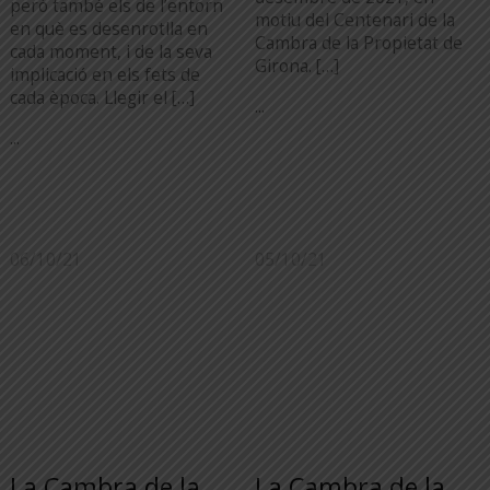
però també els de l’entorn
motiu del Centenari de la
en què es desenrotlla en
Cambra de la Propietat de
cada moment, i de la seva
Girona. […]
implicació en els fets de
cada època. Llegir el […]
...
...
06/10/21
05/10/21
La Cambra de la
La Cambra de la