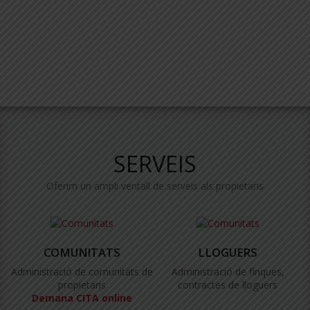
SERVEIS
Oferim un ampli ventall de serveis als propietaris
COMUNITATS
LLOGUERS
Administració de comunitats de
Administració de finques,
propietaris
contractes de lloguers
Demana CITA online