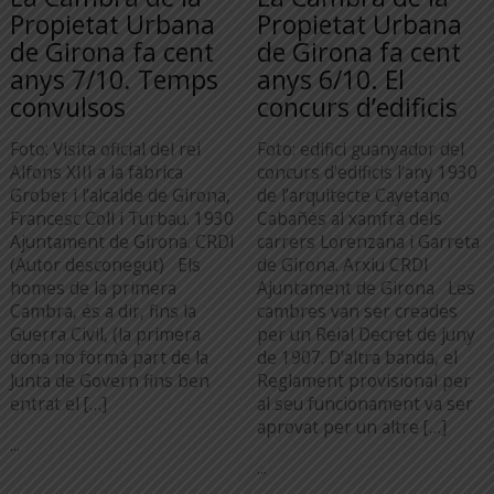
Propietat Urbana
Propietat Urbana
de Girona fa cent
de Girona fa cent
anys 7/10. Temps
anys 6/10. El
convulsos
concurs d’edificis
Foto: Visita oficial del rei
Foto: edifici guanyador del
Alfons XIII a la fàbrica
concurs d’edificis l’any 1930
Grober i l’alcalde de Girona,
de l’arquitecte Cayetano
Francesc Coll i Turbau. 1930
Cabañés al xamfrà dels
Ajuntament de Girona. CRDI
carrers Lorenzana i Garreta
(Autor desconegut) Els
de Girona. Arxiu CRDI
homes de la primera
Ajuntament de Girona Les
Cambra, és a dir, fins la
cambres van ser creades
Guerra Civil, (la primera
per un Reial Decret de juny
dona no formà part de la
de 1907. D’altra banda, el
Junta de Govern fins ben
Reglament provisional per
entrat el […]
al seu funcionament va ser
aprovat per un altre […]
...
...