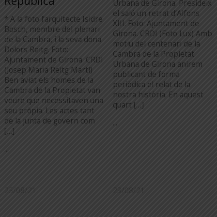
República
Urbana de Girona. Presideix
el saló un retrat d’Alfons
* A la foto l’arquitecte Isidre
XIII. Foto: Ajuntament de
Bosch, membre del plenari
Girona. CRDI (Foto Lux) Amb
de la Cambra, i la seva dona
motiu del centenari de la
Dolors Reitg. Foto:
Cambra de la Propietat
Ajuntament de Girona. CRDI
Urbana de Girona anirem
(Josep Maria Reitg Martí)
publicant de forma
Ben aviat els homes de la
periòdica el relat de la
Cambra de la Propietat van
nostra història. En aquest
veure que necessitaven una
quart […]
seu pròpia. Les actes tant
de la junta de govern com
...
[…]
...
25/08/21
23/08/21