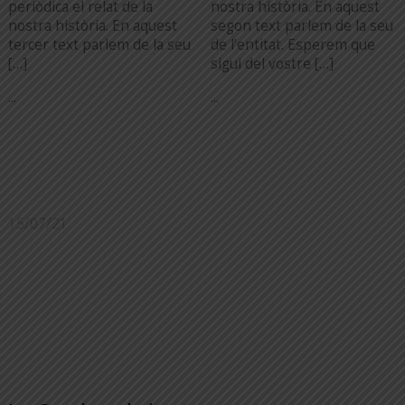
periòdica el relat de la
nostra història. En aquest
nostra història. En aquest
segon text parlem de la seu
tercer text parlem de la seu
de l’entitat. Esperem que
[…]
sigui del vostre […]
...
...
15/07/21