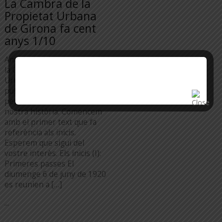
La Cambra de la
Propietat Urbana
de Girona fa cent
anys 1/10
Amb motiu del centenari de
la Cambra de la Propietat
Urbana de Girona anirem
publicant de forma
periòdica el relat de la
nostra història. Comencem
amb el primer text que fa
referència als inicis.
Esperem que sigui del
vostre interès. Els inicis (I):
Primeres passes El
diumenge 6 de juny de 1920
es reunien a […]
...