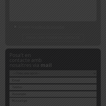
Accepto la
política de privacitat
Posa’t en
contacte amb
nosaltres via
mail