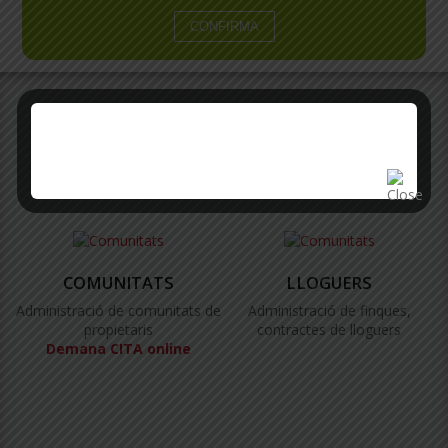
SERVEIS
Oferim un ampli ventall de serveis als propietaris
COMUNITATS
LLOGUERS
Administració de comunitats de
Administració de finques,
propietaris
contractes de lloguers
Demana CITA online