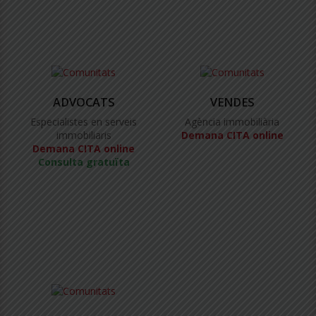
ADVOCATS
VENDES
Especialistes en serveis
Agència immobiliària
immobiliaris
Demana CITA online
Demana CITA online
Consulta gratuïta