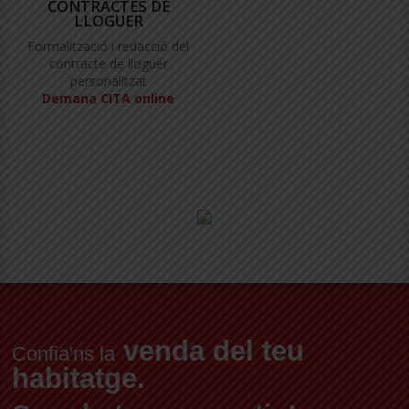
CONTRACTES DE
LLOGUER
Formalització i redacció del
contracte de lloguer
personalitzat
Demana CITA online
venda del teu
Confia'ns la
habitatge.