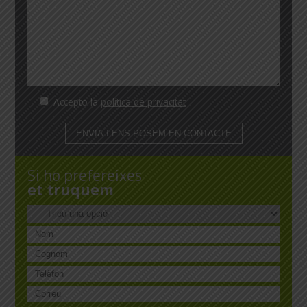
Accepto la
política de privacitat
Si ho prefereixes
et truquem