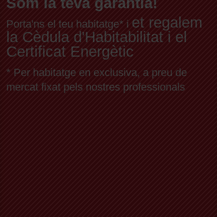
Som la teva garantia!
et regalem
Porta'ns el teu habitatge* i
la Cèdula d'Habitabilitat i el
Certificat Energètic
* Per habitatge en exclusiva, a preu de
mercat fixat pels nostres professionals