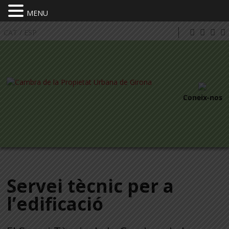
MENU
CAT
/
ESP
Coneix-nos
Servei tècnic per a
l’edificació