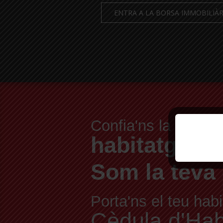
ENTRA A LA BORSA IMMOBILIÀR
vend
Confia'ns la
habitatge.
Som la teva 
Porta'ns el teu habi
Cèdula d'Habit