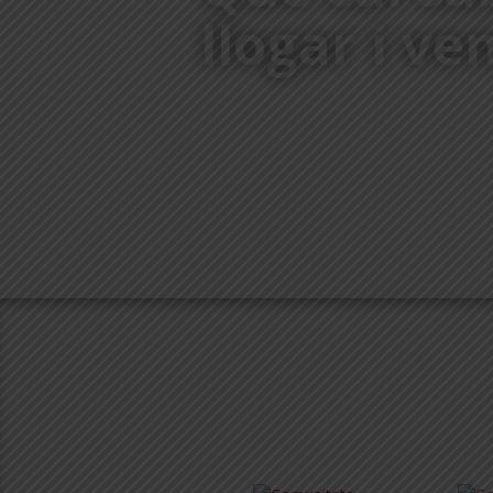
llogar i ve
COM HO FEM?