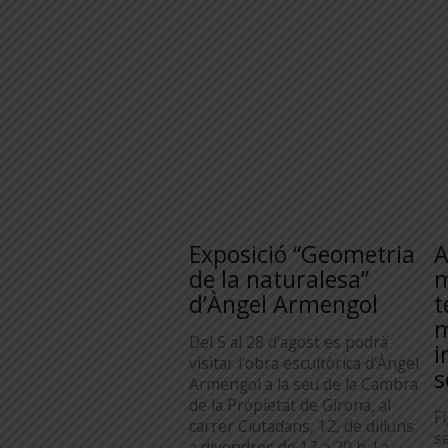
Exposició “Geometria
A
de la naturalesa”
m
d’Àngel Armengol
t
m
Del 5 al 28 d’agost es podrà
i
visitar l’obra escultòrica d’Àngel
s
Armengol a la seu de la Cambra
de la Propietat de Girona, al
F
carrer Ciutadans, 12, de dilluns
s
a divendres de 17 a 20 h. La