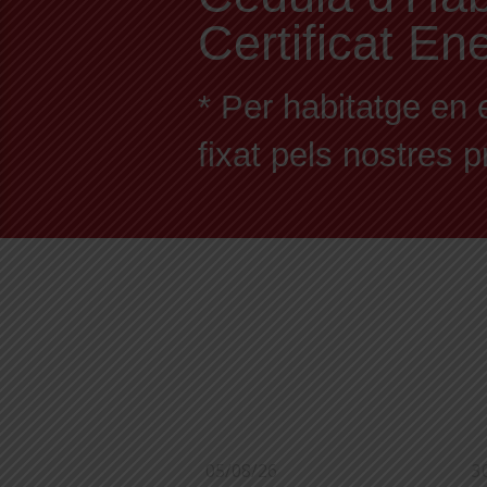
Certificat En
* Per habitatge en 
fixat pels nostres 
05/08/26
3