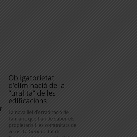
Obligatorietat
d’eliminació de la
“uralita” de les
edificacions
r
La nova llei d’erradicació de
l’amiant: què han de saber els
propietaris i les comunitats de
veïns. La Generalitat de