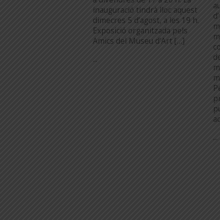
au
inauguració tindrà lloc aquest
d
dimecres 5 d’agost, a les 19 h.
m
Exposició organitzada pels
m
Amics del Museu d’Art […]
c
d
...
m
m
P
pr
p
a
...