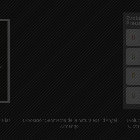
Evolu
Preus
e
ra las
Exposició “Geometria de la naturalesa” d’Àngel
Evoluc
Armengol
Olot i