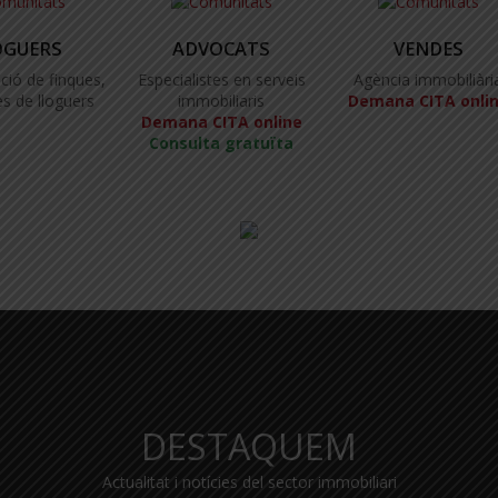
OGUERS
ADVOCATS
VENDES
ció de finques,
Especialistes en serveis
Agència immobiliàri
s de lloguers
immobiliaris
Demana CITA onli
Demana CITA online
Consulta gratuïta
DESTAQUEM
Actualitat i notícies del sector immobiliari