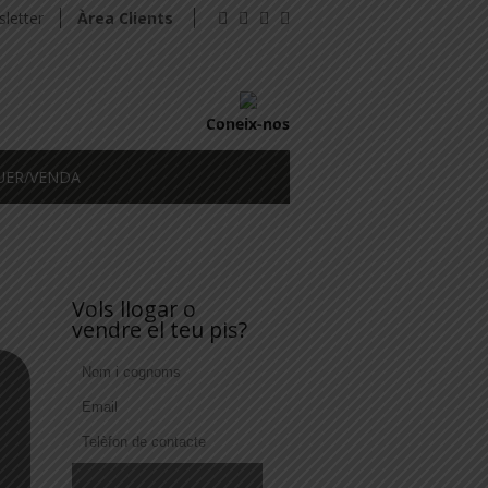
letter
Àrea Clients
Coneix-nos
UER/VENDA
Vols llogar o
vendre el teu pis?