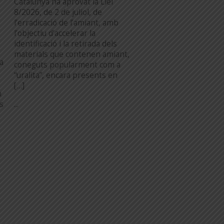
Catalunya ha aprovat la Llei
8/2026, de 2 de juliol, de
l’erradicació de l’amiant, amb
l’objectiu d’accelerar la
identificació i la retirada dels
materials que contenen amiant,
a
coneguts popularment com a
“uralita”, encara presents en
[…]
n
...
es