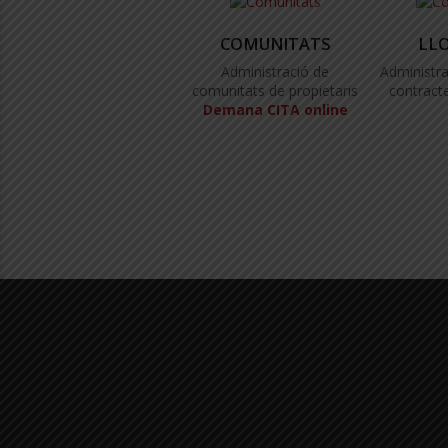
COMUNITATS
LL
Administració de
Administra
comunitats de propietaris
contracte
Demana CITA online