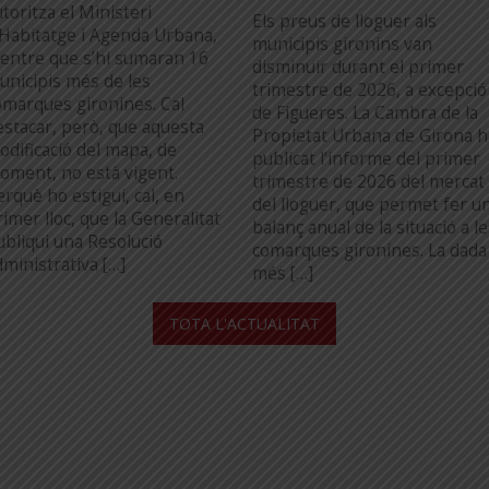
toritza el Ministeri
Els preus de lloguer als
’Habitatge i Agenda Urbana,
municipis gironins van
entre que s’hi sumaran 16
disminuir durant el primer
unicipis més de les
trimestre de 2026, a excepció
omarques gironines. Cal
de Figueres. La Cambra de la
estacar, però, que aquesta
Propietat Urbana de Girona h
odificació del mapa, de
publicat l’informe del primer
oment, no està vigent.
trimestre de 2026 del mercat
erquè ho estigui, cal, en
del lloguer, que permet fer u
imer lloc, que la Generalitat
balanç anual de la situació a l
ubliqui una Resolució
comarques gironines. La dada
dministrativa […]
més […]
...
TOTA L'ACTUALITAT