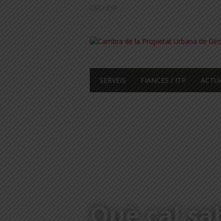
CAT
/
ESP
SERVEIS
FIANCES / ITP
ACTU
Què cal sa