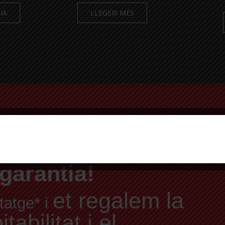
IA
LLEGEIX MÉS
a del teu
garantia!
et regalem la
tatge* i
abilitat i el