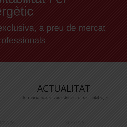
ergètic
exclusiva, a preu de mercat
professionals
ACTUALITAT
Informació actualitzada del sector de l'habitatge
0/07/26
30/07/26