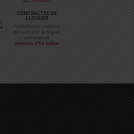
CONTRACTES DE
LLOGUER
a
Formalització i redacció
ne
del contracte de lloguer
personalitzat
Demana CITA online