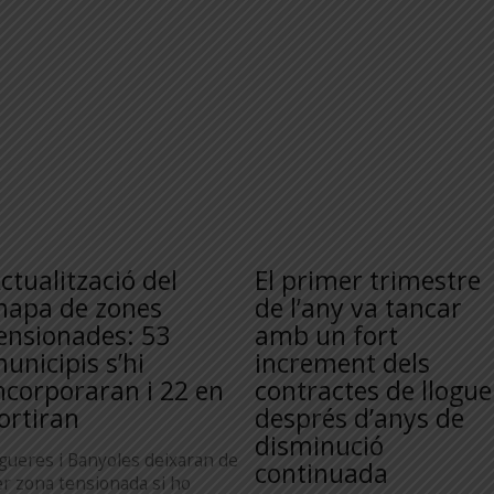
ctualització del
El primer trimestre
apa de zones
de l’any va tancar
ensionades: 53
amb un fort
unicipis s’hi
increment dels
ncorporaran i 22 en
contractes de llogue
ortiran
després d’anys de
disminució
igueres i Banyoles deixaran de
continuada
er zona tensionada si ho