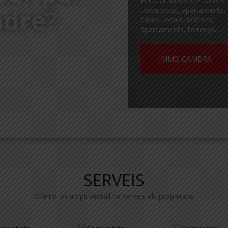
Entra al nostre cercador i
ndre?
troba pisos, apartaments,
cases, locals, oficines,
aparcaments, terrenys...
IMMO CAMBRA
SERVEIS
Oferim un ampli ventall de serveis als propietaris