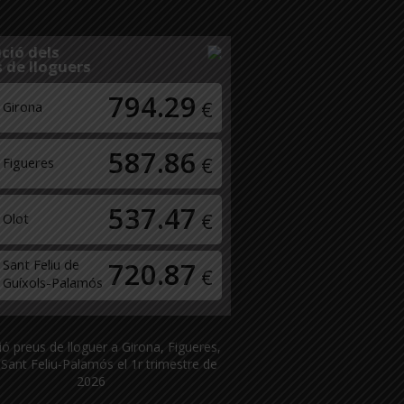
ció dels
 de lloguers
794.29
€
Girona
587.86
€
Figueres
537.47
€
Olot
Sant Feliu de
720.87
€
Guíxols-Palamós
ió preus de lloguer a Girona, Figueres,
 Sant Feliu-Palamós el 1r trimestre de
2026