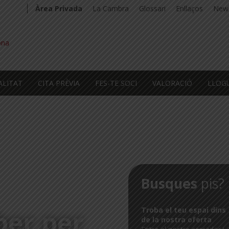
Àrea Privada
La Cambra
Glossari
Enllaços
News
ALITAT
CITA PRÈVIA
FES-TE SOCI
VALORACIÓ
LLOG
Busques
pis?
Troba el teu espai dins
ber per
de la nostra oferta