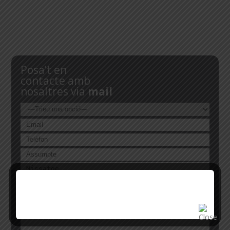
Posa’t en
contacte amb
nosaltres via
mail