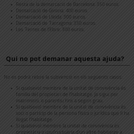
Resta de la demarcació de Barcelona: 350 euros.
Demarcació de Girona: 400 euros.
Demarcació de Lleida: 300 euros.
Demarcació de Tarragona: 350 euros.
Les Terres de l’Ebre: 300 euros.
Qui no pot demanar aquesta ajuda?
No es podrà rebre la subvenció en els següents casos:
Si qualsevol membre de la unitat de convivència és
família del propietari de l’habitatge. Ja sigui per
matrimoni, o parentiu fins a segon grau.
Si qualsevol membre de la unitat de convivència és
soci o partícip de la persona física o jurídica que li ha
llogat l’habitatge.
Si qualsevol membre la unitat de convivència és
propietària o usufructuària d’un altre habitatge a