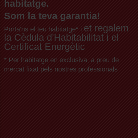
habitatge.
Som la teva garantia!
et regalem
Porta'ns el teu habitatge* i
la Cèdula d'Habitabilitat i el
Certificat Energètic
* Per habitatge en exclusiva, a preu de
mercat fixat pels nostres professionals