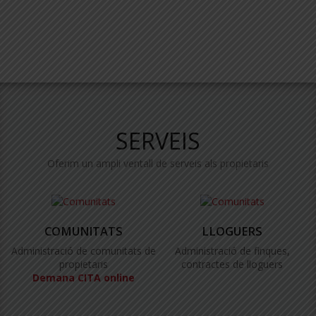
SERVEIS
Oferim un ampli ventall de serveis als propietaris
COMUNITATS
LLOGUERS
Administració de comunitats de
Administració de finques,
propietaris
contractes de lloguers
Demana CITA online