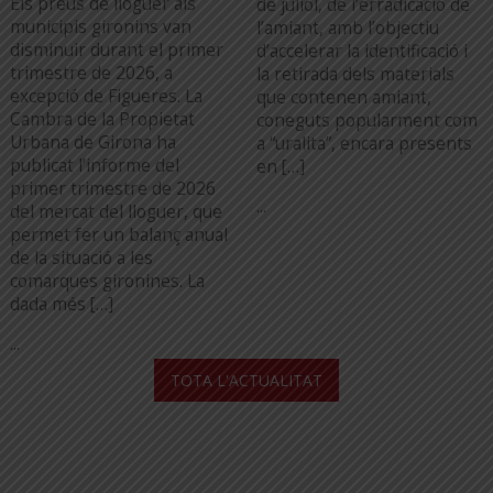
Els preus de lloguer als
de juliol, de l’erradicació de
municipis gironins van
l’amiant, amb l’objectiu
disminuir durant el primer
d’accelerar la identificació i
trimestre de 2026, a
la retirada dels materials
excepció de Figueres. La
que contenen amiant,
Cambra de la Propietat
coneguts popularment com
Urbana de Girona ha
a “uralita”, encara presents
publicat l’informe del
en […]
primer trimestre de 2026
...
del mercat del lloguer, que
permet fer un balanç anual
de la situació a les
comarques gironines. La
dada més […]
...
TOTA L'ACTUALITAT