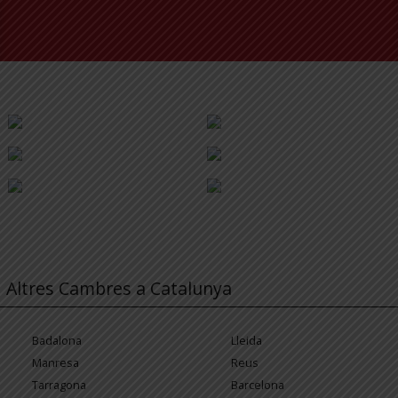
Altres Cambres a Catalunya
Badalona
Lleida
Manresa
Reus
Tarragona
Barcelona