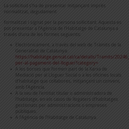
La sol·licitud s’ha de presentar mitjançant imprès
normalitzat, degudament
formalitzat i signat per la persona sol·licitant. Aquesta es
pot presentar a l’Agència de l’Habitatge de Catalunya a
través d’una de les formes següents:
Electrònicament, a través del web de Tràmits de la
Generalitat de Catalunya:
https://habitatge.gencat.cat/ca/detalls/Tramits/2024
per-al-pagament-del-lloguer?category=
A les borses que formen part de la Xarxa de
Mediació per al Lloguer Social o a les oficines locals
d’habitatge que col·labores, mitjançant un conveni,
amb l’Agència.
A la seu de l’entitat titular o administradora de
l’habitatge, en els casos de llogaters d’habitatges
gestionats per administracions o empreses
públiques.
A l’Agència de l’Habitatge de Catalunya.