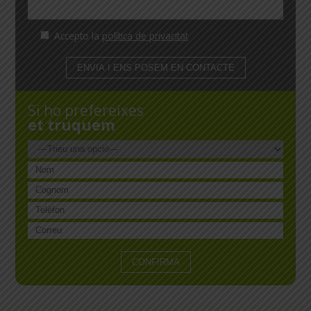
Accepto la
política de privacitat
Si ho prefereixes
et truquem