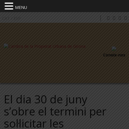
MENU
CAT
/
ESP
Coneix-nos
El dia 30 de juny
s’obre el termini per
sol·licitar les