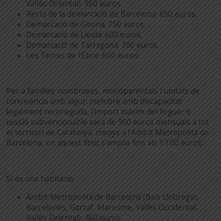
Vallès Oriental): 950 euros.
Resta de la demarcació de Barcelona: 650 euros.
Demarcació de Girona: 750 euros.
Demarcació de Lleida: 600 euros.
Demarcació de Tarragona: 700 euros.
Les Terres de l’Ebre: 600 euros.
Per a famílies nombroses, monoparentals i unitats de
convivència amb algun membre amb discapacitat
legalment reconeguda, l’import màxim del lloguer o
cessió subvencionable serà de 900 euros mensuals a tot
el territori de Catalunya, menys a l’Àmbit Metropolità de
Barcelona, on aquest límit s’amplia fins als 1.100 euros.
Si és una habitació:
Àmbit Metropolità de Barcelona (Baix Llobregat,
Barcelonès, Garraf, Maresme, Vallès Occidental,
Vallès Oriental): 450 euros.