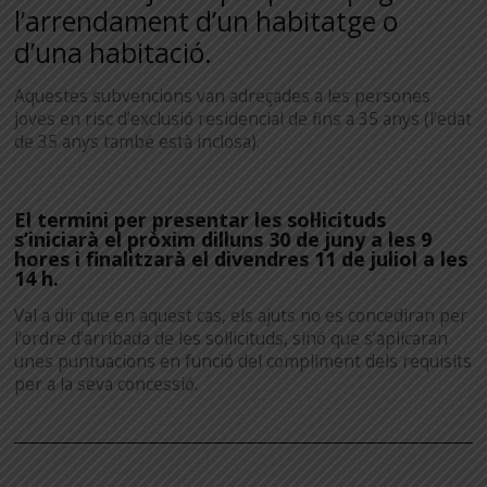
l’arrendament d’un habitatge o
d’una habitació.
Aquestes subvencions van adreçades a les persones
joves en risc d’exclusió residencial de fins a 35 anys (l’edat
de 35 anys també està inclosa).
El termini per presentar les sol·licituds
s’iniciarà el pròxim dilluns 30 de juny a les 9
hores i finalitzarà el divendres 11 de juliol a les
14 h.
Val a dir que en aquest cas, els ajuts no es concediran per
l’ordre d’arribada de les sol·licituds, sinó que s’aplicaran
unes puntuacions en funció del compliment dels requisits
per a la seva concessió.