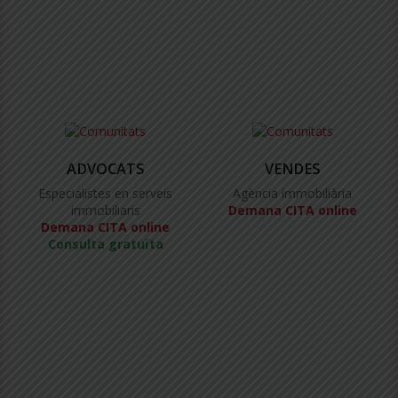
ADVOCATS
VENDES
Especialistes en serveis
Agència immobiliària
immobiliaris
Demana CITA online
Demana CITA online
Consulta gratuïta