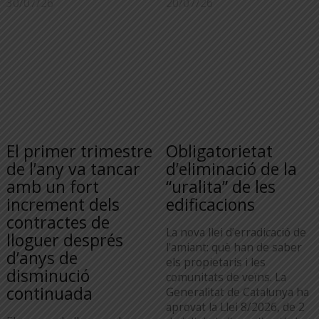
30/07/26
20/07/26
El primer trimestre
Obligatorietat
de l’any va tancar
d’eliminació de la
amb un fort
“uralita” de les
increment dels
edificacions
contractes de
La nova llei d’erradicació de
lloguer després
l’amiant: què han de saber
d’anys de
els propietaris i les
disminució
comunitats de veïns. La
continuada
Generalitat de Catalunya ha
aprovat la Llei 8/2026, de 2