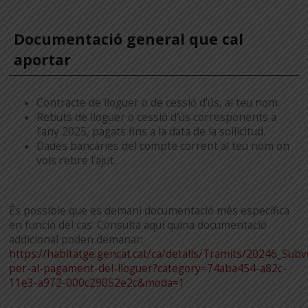
Documentació general que cal
aportar
Contracte de lloguer o de cessió d’ús, al teu nom.
Rebuts de lloguer o cessió d’ús corresponents a
l’any 2025, pagats fins a la data de la sol·licitud.
Dades bancàries del compte corrent al teu nom on
vols rebre l’ajut.
És possible que es demani documentació més específica
en funció del cas. Consulta aquí quina documentació
addicional poden demanar:
https://habitatge.gencat.cat/ca/detalls/Tramits/20246_Sub
per-al-pagament-del-lloguer?category=74aba454-a82c-
11e3-a972-000c29052e2c&moda=1