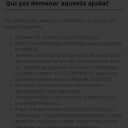
Qui pot demanar aquesta ajuda?
Per tal de poder accedir a la subvenció, cal complir els
requisits següents:
Disposar de residència legal a Catalunya.
Estar empadronat/da a l’habitatge quan es presenti
la sol·licitud.
Tenir una font regular d’ingressos. No obstant això,
les rendes anuals de la unitat de convivència, és a
dir, de totes les persones que viuen a l’habitatge,
no poden superar els 25.200€/any. En aquest cas,
s’ha de presentar l’exercici fiscal de l’any 2023).
Ser titular com a arrendatari del contracte
d’arrendament o de cessió d’us.
Tenir domiciliat el cobrament de la subvenció en
una entitat financera.
Pagar el lloguer o preu de la cessió d’habitatge o
habitació per mitjà de transferència bancària, rebut
domiciliat, ingrés en compte, Bizum o rebut emès
per la persona administradora de la finca.