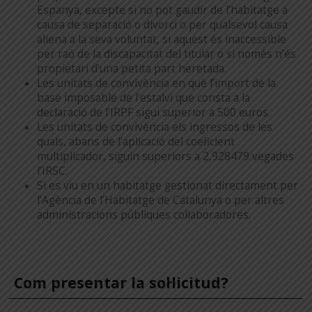
Espanya, excepte si no pot gaudir de l’habitatge a
causa de separació o divorci o per qualsevol causa
aliena a la seva voluntat, si aquest és inaccessible
per raó de la discapacitat del titular o si només n’és
propietari d’una petita part heretada.
Les unitats de convivència en què l’import de la
base imposable de l’estalvi que consta a la
declaració de l’IRPF sigui superior a 500 euros.
Les unitats de convivència els ingressos de les
quals, abans de l’aplicació del coeficient
multiplicador, siguin superiors a 2,928479 vegades
l’IRSC.
Si es viu en un habitatge gestionat directament per
l’Agència de l’Habitatge de Catalunya o per altres
administracions públiques col·laboradores.
Com presentar la sol·licitud?