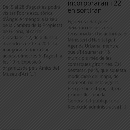
incorporaran i 22
Del 5 al 28 d’agost es podrà
en sortiran
visitar l’obra escultòrica
d’Àngel Armengol a la seu
Figueres i Banyoles
de la Cambra de la Propietat
deixaran de ser zona
de Girona, al carrer
tensionada si ho autoritza el
Ciutadans, 12, de dilluns a
Ministeri d’Habitatge i
divendres de 17 a 20 h. La
Agenda Urbana, mentre
inauguració tindrà lloc
que s’hi sumaran 16
aquest dimecres 5 d’agost, a
municipis més de les
les 19 h. Exposició
comarques gironines. Cal
organitzada pels Amics del
destacar, però, que aquesta
Museu d’Art […]
modificació del mapa, de
moment, no està vigent.
...
Perquè ho estigui, cal, en
primer lloc, que la
Generalitat publiqui una
Resolució administrativa […]
...