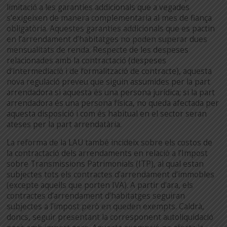
limitació a les garanties addicionals que a vegades
s’exigeixen de manera complementaria al mes de fiança
obligatòria. Aquestes garanties addicionals que es pactin
en l’arrendament d’habitatges no poden superar dues
mensualitats de renda. Respecte de les despeses
relacionades amb la contractació (despeses
d’intermediació i de formalització de contracte), aquesta
nova regulació preveu que siguin assumides per la part
arrendadora si aquesta és una persona jurídica; si la part
arrendadora és una persona física, no queda afectada per
aquesta disposició i com és habitual en el sector seran
ateses per la part arrendatària.
La reforma de la LAU també incideix sobre els costos de
la contractació dels arrendaments en relació a l’Impost
sobre Transmissions Patrimonials (ITP), al qual estan
subjectes tots els contractes d’arrendament d’immobles
(excepte aquells que porten IVA). A partir d’ara, els
contractes d’arrendament d’habitatges seguiran
subjectes a l’impost però en queden exempts. Caldrà,
doncs, seguir presentant la corresponent autoliquidació