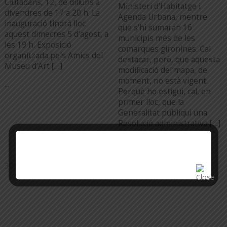
Ciutadans, 12, de dilluns a
Ministeri d’Habitatge i
divendres de 17 a 20 h. La
Agenda Urbana, mentre
inauguració tindrà lloc
que s’hi sumaran 16
aquest dimecres 5 d’agost, a
municipis més de les
les 19 h. Exposició
comarques gironines. Cal
organitzada pels Amics del
destacar, però, que aquesta
Museu d’Art […]
modificació del mapa, de
moment, no està vigent.
...
Perquè ho estigui, cal, en
primer lloc, que la
Generalitat publiqui una
Resolució administrativa […]
...
30/07/26
20/07/26