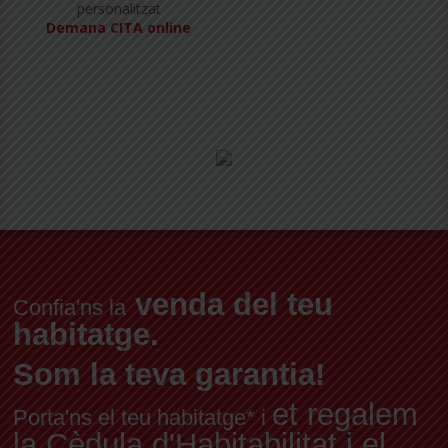
personalitzat
Demana CITA online
venda del teu
Confia'ns la
habitatge.
Som la teva garantia!
et regalem
Porta'ns el teu habitatge* i
la Cèdula d'Habitabilitat i el