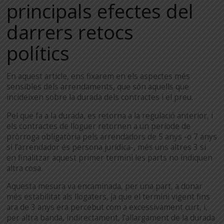
principals efectes del
darrers retocs
polítics
En aquest article, ens fixarem en els aspectes més
sensibles dels arrendaments, que són aquells que
incideixen sobre la durada dels contractes i el preu.
Pel que fa a la durada, es retorna a la regulació anterior, i
els contractes de lloguer retornen a un període de
pròrroga obligatòria pels arrendadors de 5 anys -o 7 anys
si l’arrendador és persona jurídica-, més uns altres 3 si
en finalitzar aquest primer termini les parts no indiquen
altra cosa.
Aquesta mesura va encaminada, per una part, a donar
més estabilitat als llogaters, ja que el termini vigent fins
ara de 3 anys era percebut com a excessivament curt, i,
per altra banda, indirectament, l’allargament de la durada