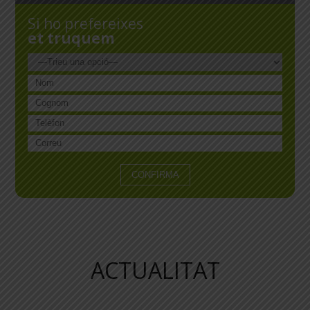
Si ho prefereixes
et truquem
ACTUALITAT