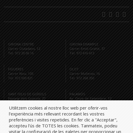
GIRONA CENTRE
GIRONA EIXAMPLE
Carrer Ciutadans, 12
Carrer Emili Grahit, 37
Tel. 972 20 06 16
Tel. 972 416 413
FIGUERES
OLOT
Carrer Nou, 105
Carrer Mulleras, 16
Tel. 972 500 821
Tel. 972 268 350
SANT FELIU DE GUÍXOLS
PALAMÓS
Passeig dels Guíxols, 27
Av. Onze de Setembre, 12
Tel. 972 321 284
Tel. 872 591 959
Utilitzem cookies al nostre lloc web per oferir-vos
l'experiència més rellevant recordant les vostres
preferències i visites repetides. En fer clic a "Acceptar",
accepteu l'ús de TOTES les cookies. Tanmateix, podeu
Tel.
visitar la configuració de les galetes per proporcionar un