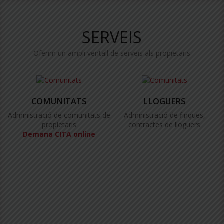
SERVEIS
Oferim un ampli ventall de serveis als propietaris
COMUNITATS
LLOGUERS
Administració de comunitats de
Administració de finques,
propietaris
contractes de lloguers
Demana CITA online