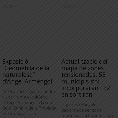
05/08/26
30/07/26
Exposició
Actualització del
“Geometria de la
mapa de zones
naturalesa”
tensionades: 53
d’Àngel Armengol
municipis s’hi
incorporaran i 22
Del 5 al 28 d’agost es podrà
en sortiran
visitar l’obra escultòrica
d’Àngel Armengol a la seu
Figueres i Banyoles
de la Cambra de la Propietat
deixaran de ser zona
de Girona, al carrer
tensionada si ho autoritza el