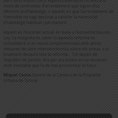
però amb import zero. Aquesta exempció no afecta la
resta de contractes d’arrendament que siguin d’ús
diferent al d’habitatge, o aquells en que l’arrendament de
l’immoble no vagi destinat a satisfer la necessitat
d’habitatge habitual i permanent.
Aquest és l’escenari actual, en base a l’esmentat
Decreto
Ley
. La incògnita és saber si aquesta reforma es
consolidarà; si es veurà complementada amb altres
mesures de caire intervencionista sobre els preus, o si
finalment decaurà tota la reforma… Tot depèn de
l’equilibri de partits. Ara per ara estem en un escenari
molt inestable que fa de mal pronosticar el futur.
Miquel Costa.
Gerent de la Cambra de la Propietat
Urbana de Girona