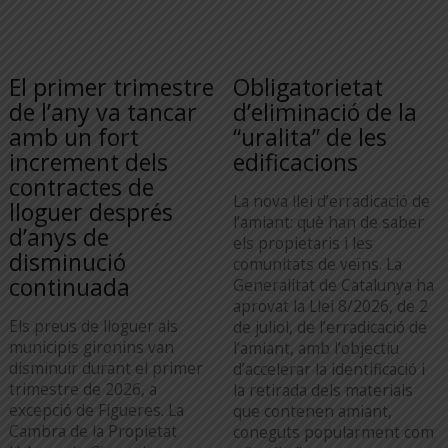
El primer trimestre
Obligatorietat
de l’any va tancar
d’eliminació de la
amb un fort
“uralita” de les
increment dels
edificacions
contractes de
La nova llei d’erradicació de
lloguer després
l’amiant: què han de saber
d’anys de
els propietaris i les
disminució
comunitats de veïns. La
continuada
Generalitat de Catalunya ha
aprovat la Llei 8/2026, de 2
Els preus de lloguer als
de juliol, de l’erradicació de
municipis gironins van
l’amiant, amb l’objectiu
disminuir durant el primer
d’accelerar la identificació i
trimestre de 2026, a
la retirada dels materials
excepció de Figueres. La
que contenen amiant,
Cambra de la Propietat
coneguts popularment com