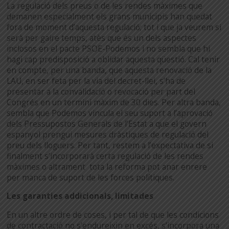
La regulació dels preus o de les rendes màximes que
demanen especialment els grans municipis han quedat
fora de moment d’aquesta regulació; tot i que ja veurem si
serà per gaire temps, atès que és un dels aspectes
inclosos en el pacte PSOE-Podemos i no sembla que hi
hagi cap predisposició a oblidar aquesta qüestió. Cal tenir
en compte, per una banda, que aquesta renovació de la
LAU, en ser feta per la via del decret-llei, s’ha de
presentar a la convalidació o revocació per part del
Congrés en un termini màxim de 30 dies. Per altra banda,
sembla que Podemos vincula el seu suport a l’aprovació
dels Pressupostos Generals de l’Estat a que el govern
espanyol prengui mesures dràstiques de regulació del
preu dels lloguers. Per tant, restem a l’expectativa de si
finalment s’incorporarà certa regulació de les rendes
màximes o altrament tota la reforma pot anar enrere
per manca de suport de les forces polítiques.
Les garanties addicionals, limitades
En un altre ordre de coses, i per tal de que les condicions
de contractació no s’endureixin en excés, s’incorpora una