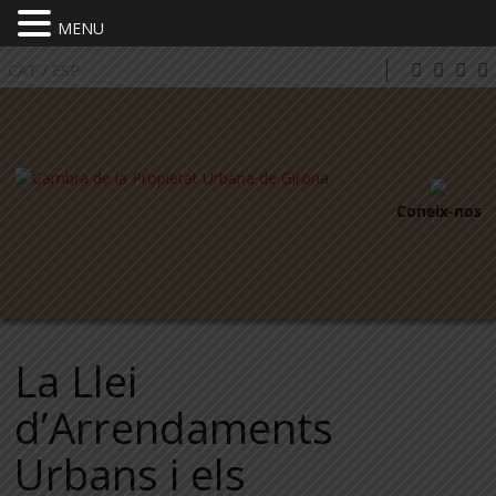
MENU
CAT
/
ESP
Coneix-nos
La Llei
d’Arrendaments
Urbans i els