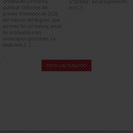
Urbana de Girona ha
a “uralita”, encara presents
publicat l’informe del
en […]
primer trimestre de 2026
...
del mercat del lloguer, que
permet fer un balanç anual
de la situació a les
comarques gironines. La
dada més […]
...
TOTA L'ACTUALITAT