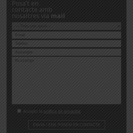
Posa’t en
contacte amb
nosaltres via
mail
Accepto la
política de privacitat