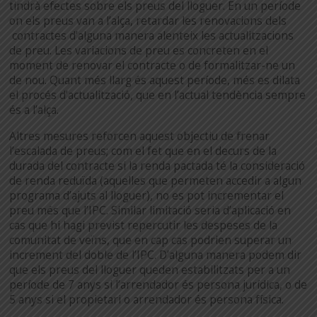
tindrà efectes sobre els preus del lloguer. En un període
on els preus van a l’alça, retardar les renovacions dels
contractes d’alguna manera alenteix les actualitzacions
de preu. Les variacions de preu es concreten en el
moment de renovar el contracte o de formalitzar-ne un
de nou. Quant més llarg és aquest període, més es dilata
el procés d’actualització, que en l’actual tendència sempre
és a l’alça.
Altres mesures reforcen aquest objectiu de frenar
l’escalada de preus; com el fet que en el decurs de la
durada del contracte si la renda pactada té la consideració
de renda reduïda (aquelles que permeten accedir a algun
programa d’ajuts al lloguer), no es pot incrementar el
preu més que l’IPC. Similar limitació seria d’aplicació en
cas que hi hagi previst repercutir les despeses de la
comunitat de veïns, que en cap cas podrien superar un
increment del doble de l’IPC. D’alguna manera podem dir
que els preus del lloguer queden estabilitzats per a un
període de 7 anys si l’arrendador és persona jurídica, o de
5 anys si el propietari o arrendador és persona física.