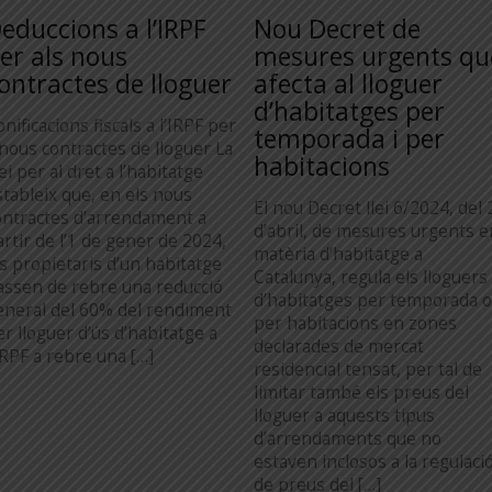
educcions a l’IRPF
Nou Decret de
er als nous
mesures urgents qu
ontractes de lloguer
afecta al lloguer
d’habitatges per
nificacions fiscals a l’IRPF per
temporada i per
 nous contractes de lloguer La
habitacions
ei per al dret a l’habitatge
stableix que, en els nous
El nou Decret llei 6/2024, del 
ontractes d’arrendament a
d’abril, de mesures urgents e
artir de l’1 de gener de 2024,
matèria d’habitatge a
ls propietaris d’un habitatge
Catalunya, regula els lloguers
assen de rebre una reducció
d’habitatges per temporada o
eneral del 60% del rendiment
per habitacions en zones
er lloguer d’ús d’habitatge a
declarades de mercat
IRPF a rebre una […]
residencial tensat, per tal de
limitar també els preus del
lloguer a aquests tipus
d’arrendaments que no
estaven inclosos a la regulaci
de preus del […]