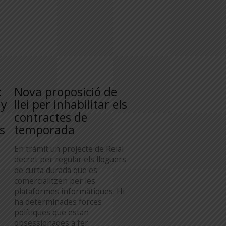
:
Nova proposició de
ny
llei per inhabilitar els
contractes de
s
temporada
En tràmit un projecte de Reial
decret per regular els lloguers
de curta durada que es
comercialitzen per les
plataformes informàtiques. Hi
ha determinades forces
polítiques que estan
obsessionades a fer