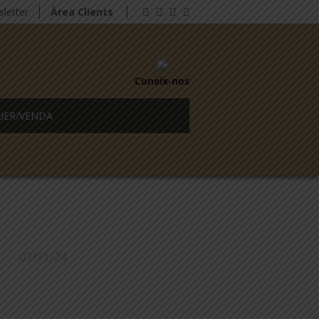
letter
Àrea Clients
Coneix-nos
UER/VENDA
07/11/24