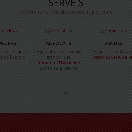
SERVEIS
Oferim un ampli ventall de serveis als propietaris
OGUERS
ADVOCATS
VENDES
ció de finques,
Especialistes en serveis
Agència immobiliàri
s de lloguers
immobiliaris
Demana CITA onli
Demana CITA online
Consulta gratuïta