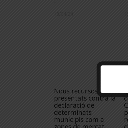
...
18/04/24
1
Nous recursos
Q
presentats contra la
d
declaració de
C
determinats
p
municipis com a
r
zones de mercat
d