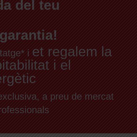
a del teu
garantia!
et regalem la
tatge* i
abilitat i el
ergètic
exclusiva, a preu de mercat
professionals