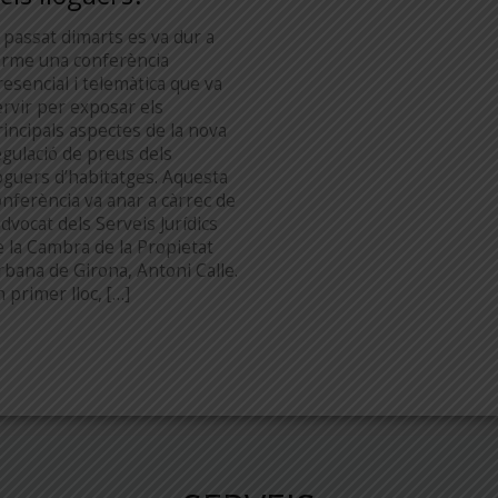
l passat dimarts es va dur a
erme una conferència
resencial i telemàtica que va
ervir per exposar els
rincipals aspectes de la nova
egulació de preus dels
loguers d’habitatges. Aquesta
onferència va anar a càrrec de
advocat dels Serveis Jurídics
e la Cambra de la Propietat
rbana de Girona, Antoni Calle.
 primer lloc, […]