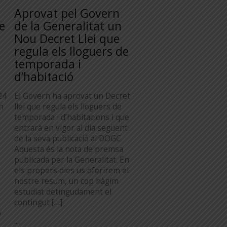
Aprovat pel Govern
e
de la Generalitat un
Nou Decret Llei que
regula els lloguers de
temporada i
d’habitació
24
El Govern ha aprovat un Decret
n
llei que regula els lloguers de
temporada i d’habitacions i que
entrarà en vigor al dia següent
de la seva publicació al DOGC.
Aquesta és la nota de premsa
publicada per la Generalitat. En
els propers dies us oferirem el
nostre resum, un cop hàgim
estudiat detingudament el
contingut […]
ó
...