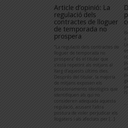
Article d’opinió: La
D
regulació dels
p
contractes de lloguer
c
de temporada no
Bo
prospera
a
Ll
“La regulació dels contractes de
e
lloguer de temporada no
c
prospera” és el titular que
p
s’està repetint als mitjans al
e
llarg d’aquests últims dies.
p
Després del titular, la majoria
g
de mitjans exposen els
p
posicionaments ideològics que
l’
identifiquen als qui no
consideren adequada aquesta
...
regulació, acusant l’altra
postura de voler perjudicar els
llogaters i als afectats per […]