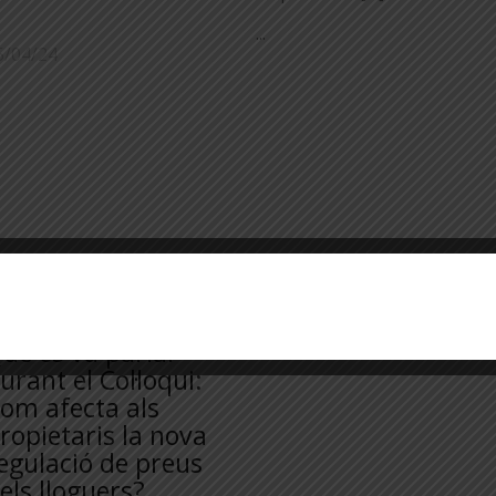
...
5/04/24
uè es va parlar
urant el Col·loqui:
om afecta als
ropietaris la nova
egulació de preus
els lloguers?