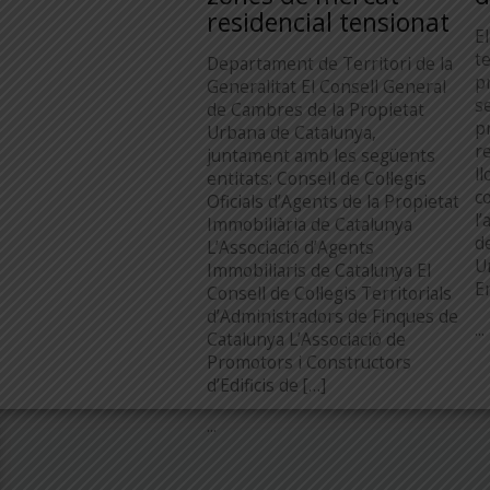
residencial tensionat
E
t
Departament de Territori de la
p
Generalitat El Consell General
s
de Cambres de la Propietat
p
Urbana de Catalunya,
r
juntament amb les següents
l
entitats: Consell de Col·legis
c
Oficials d’Agents de la Propietat
l’
Immobiliària de Catalunya
d
L’Associació d’Agents
U
Immobiliaris de Catalunya El
En
Consell de Col·legis Territorials
d’Administradors de Finques de
...
Catalunya L’Associació de
Promotors i Constructors
d’Edificis de […]
...