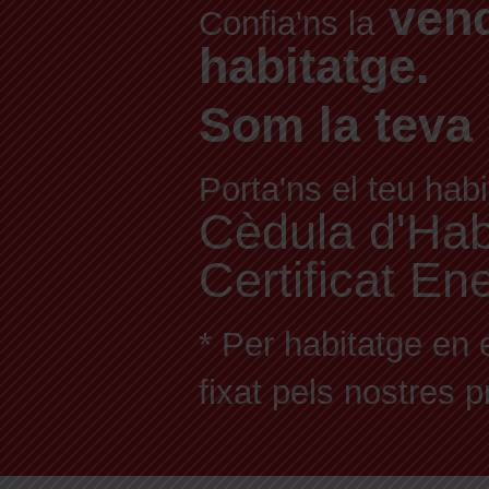
vend
Confia'ns la
habitatge.
Som la teva 
Porta'ns el teu habi
Cèdula d'Habit
Certificat En
* Per habitatge en 
fixat pels nostres 