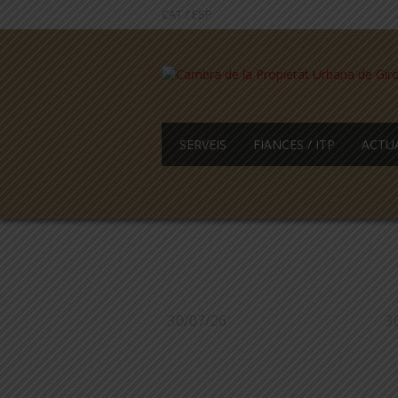
CAT
/
ESP
SERVEIS
FIANCES / ITP
ACTU
30/07/26
3