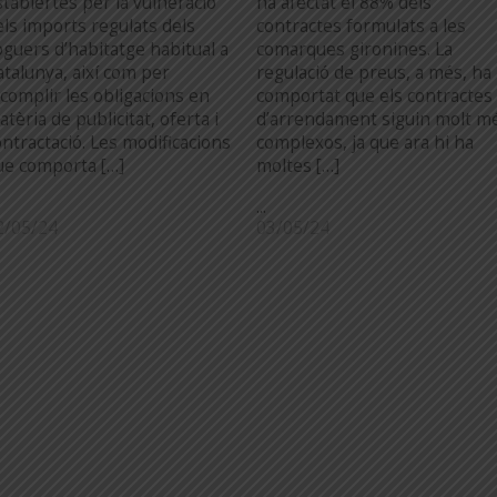
stablertes per la vulneració
ha afectat el 88% dels
els imports regulats dels
contractes formulats a les
loguers d’habitatge habitual a
comarques gironines. La
atalunya, així com per
regulació de preus, a més, ha
ncomplir les obligacions en
comportat que els contractes
tèria de publicitat, oferta i
d’arrendament siguin molt m
ontractació. Les modificacions
complexos, ja que ara hi ha
ue comporta […]
moltes […]
...
2/05/24
03/05/24