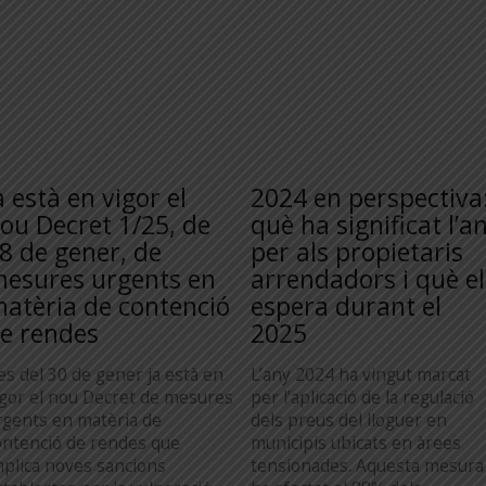
a està en vigor el
2024 en perspectiva
ou Decret 1/25, de
què ha significat l’a
8 de gener, de
per als propietaris
esures urgents en
arrendadors i què el
atèria de contenció
espera durant el
e rendes
2025
es del 30 de gener ja està en
L’any 2024 ha vingut marcat
igor el nou Decret de mesures
per l’aplicació de la regulació
rgents en matèria de
dels preus del lloguer en
ontenció de rendes que
municipis ubicats en àrees
mplica noves sancions
tensionades. Aquesta mesura