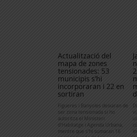
Actualització del
J
mapa de zones
n
tensionades: 53
2
municipis s’hi
m
incorporaran i 22 en
m
sortiran
d
Figueres i Banyoles deixaran de
D
ser zona tensionada si ho
v
autoritza el Ministeri
u
d’Habitatge i Agenda Urbana,
c
mentre que s’hi sumaran 16
i