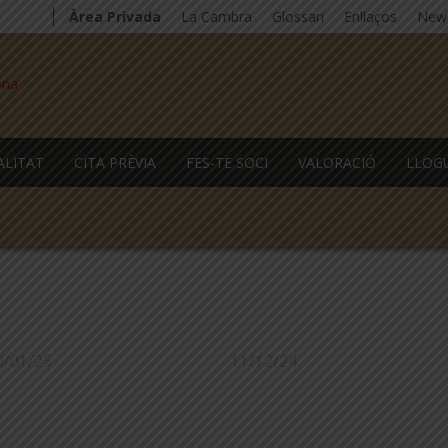
Àrea Privada
La Cambra
Glossari
Enllaços
News
ALITAT
CITA PRÈVIA
FES-TE SOCI
VALORACIÓ
LLOG
0/01/25
11/12/24