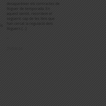
desaparèixer els contractes de
lloguer de temporada. En
aquest sentit, recordem el
següent: cap de les lleis que
han cercat la regulació dels
és
lloguers […]
...
25/04/24