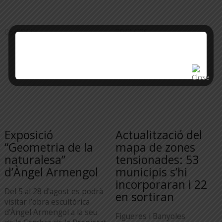
05/08/26
30/07/26
Exposició
Actualització del
“Geometria de la
mapa de zones
naturalesa”
tensionades: 53
d’Àngel Armengol
municipis s’hi
incorporaran i 22
Del 5 al 28 d’agost es podrà
en sortiran
visitar l’obra escultòrica
d’Àngel Armengol a la seu
Figueres i Banyoles