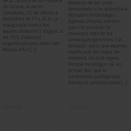
de la Cambra de la Propietat
deixaran de ser zona
de Girona, al carrer
tensionada si ho autoritza el
Ciutadans, 12, de dilluns a
Ministeri d’Habitatge i
divendres de 17 a 20 h. La
Agenda Urbana, mentre
inauguració tindrà lloc
que s’hi sumaran 16
aquest dimecres 5 d’agost, a
municipis més de les
les 19 h. Exposició
comarques gironines. Cal
organitzada pels Amics del
destacar, però, que aquesta
Museu d’Art […]
modificació del mapa, de
moment, no està vigent.
...
Perquè ho estigui, cal, en
primer lloc, que la
Generalitat publiqui una
Resolució administrativa […]
...
30/07/26
20/07/26