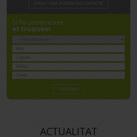
Si ho prefereixes
et truquem
ACTUALITAT