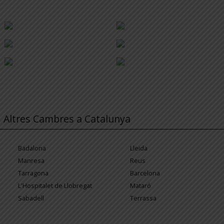
Altres Cambres a Catalunya
Badalona
Lleida
Manresa
Reus
Tarragona
Barcelona
L'Hospitalet de Llobregat
Mataró
Sabadell
Terrassa