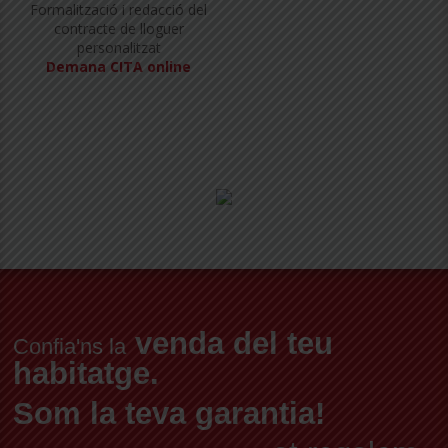
Formalització i redacció del
contracte de lloguer
personalitzat
Demana CITA online
venda del teu
Confia'ns la
habitatge.
Som la teva garantia!