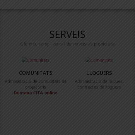
SERVEIS
Oferim un ampli ventall de serveis als propietaris
COMUNITATS
LLOGUERS
Administració de comunitats de
Administració de finques,
propietaris
contractes de lloguers
Demana CITA online