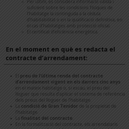
Per últim, es considera informació vàlida i
suficient sobre les condicions físiques de
l’habitatge la continguda a la cèdula
d’habitabilitat o en la qualificació definitiva, en
el cas d’habitatges amb protecció oficial.
El certificat d’eficiència energètica.
En el moment en què es redacta el
contracte d’arrendament:
El
preu de l’última renda del contracte
d’arrendament vigent en els darrers cinc anys
en el mateix habitatge o, si escau, el preu del
lloguer que resulta d’aplicar el sistema de referència
dels preus del lloguer de l’habitatge.
La
condició de Gran Tenidor
de la propietat de
l’habitatge.
La
finalitat del contracte
.
En la formalització del contracte, els arrendataris