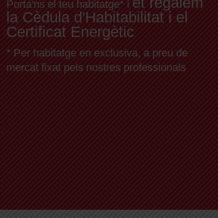
et regalem
Porta'ns el teu habitatge* i
la Cèdula d'Habitabilitat i el
Certificat Energètic
* Per habitatge en exclusiva, a preu de
mercat fixat pels nostres professionals