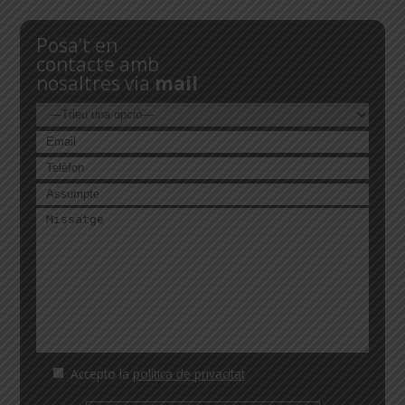
Posa’t en
contacte amb
nosaltres via
mail
Accepto la
política de privacitat