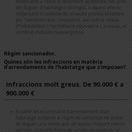
tenen dret a rebre el document acreditatiu del preu
del lloguer d’habitatges obtingut, a aquest efecte,
mitjançant el sistema de consulta pública establert
per l’administració competent, així com la cèdula
d’habitabilitat o l’acreditació equivalent i, si escau, el
certificat d’eficiència energètica.
Règim sancionador.
Quines són les infraccions en matèria
d’arrendaments de l’habitatge que s’imposen?
Infraccions molt greus. De 90.000 € a
900.000 €
Establir en el contracte d’arrendament d’un
habitatge subjecte al règim de contenció de preus
de lloguer una renda que ultrapassi l’import màxim
permès, si la diferència de rendes és superior al