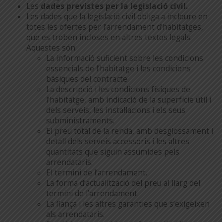
Les
dades previstes per la legislació civil.
Les dades que la legislació civil obliga a incloure en
totes les ofertes per l’arrendament d’habitatges,
que es troben incloses en altres textos legals.
Aquestes són:
La informació suficient sobre les condicions
essencials de l’habitatge i les condicions
bàsiques del contracte.
La descripció i les condicions físiques de
l’habitatge, amb indicació de la superfície útil i
dels serveis, les instal·lacions i els seus
subministraments.
El preu total de la renda, amb desglossament i
detall dels serveis accessoris i les altres
quantitats que siguin assumides pels
arrendataris.
El termini de l’arrendament.
La forma d’actualització del preu al llarg del
termini de l’arrendament.
La fiança i les altres garanties que s’exigeixen
als arrendataris.