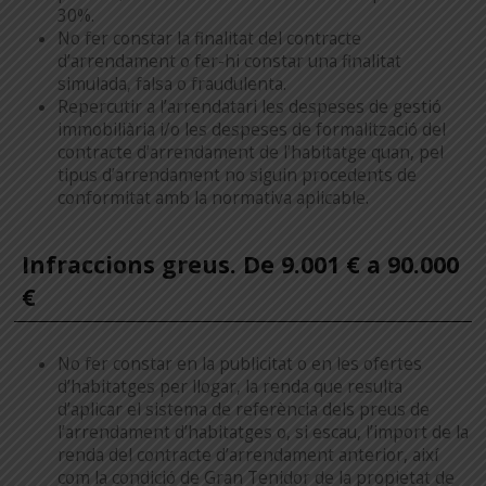
30%.
No fer constar la finalitat del contracte
d’arrendament o fer-hi constar una finalitat
simulada, falsa o fraudulenta.
Repercutir a l’arrendatari les despeses de gestió
immobiliària i/o les despeses de formalització del
contracte d’arrendament de l’habitatge quan, pel
tipus d’arrendament no siguin procedents de
conformitat amb la normativa aplicable.
Infraccions greus. De 9.001 € a 90.000
€
No fer constar en la publicitat o en les ofertes
d’habitatges per llogar, la renda que resulta
d’aplicar el sistema de referència dels preus de
l’arrendament d’habitatges o, si escau, l’import de la
renda del contracte d’arrendament anterior, així
com la condició de Gran Tenidor de la propietat de