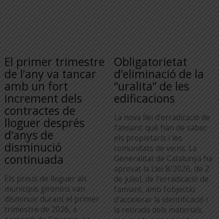
El primer trimestre
Obligatorietat
de l’any va tancar
d’eliminació de la
amb un fort
“uralita” de les
increment dels
edificacions
contractes de
La nova llei d’erradicació de
lloguer després
l’amiant: què han de saber
d’anys de
els propietaris i les
disminució
comunitats de veïns. La
continuada
Generalitat de Catalunya ha
aprovat la Llei 8/2026, de 2
Els preus de lloguer als
de juliol, de l’erradicació de
municipis gironins van
l’amiant, amb l’objectiu
disminuir durant el primer
d’accelerar la identificació i
trimestre de 2026, a
la retirada dels materials