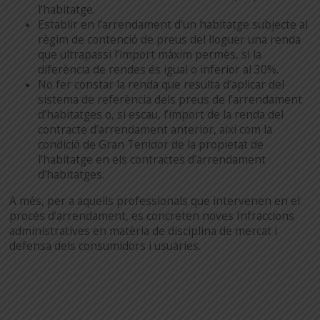
l’habitatge.
Establir en l’arrendament d’un habitatge subjecte al
règim de contenció de preus del lloguer una renda
que ultrapassi l’import màxim permès, si la
diferència de rendes és igual o inferior al 30%.
No fer constar la renda que resulta d’aplicar del
sistema de referència dels preus de l’arrendament
d’habitatges o, si escau, l’import de la renda del
contracte d’arrendament anterior, així com la
condició de Gran Tenidor de la propietat de
l’habitatge en els contractes d’arrendament
d’habitatges.
A més, per a aquells professionals que intervenen en el
procés d’arrendament, es concreten noves Infraccions
administratives en matèria de disciplina de mercat i
defensa dels consumidors i usuàries.