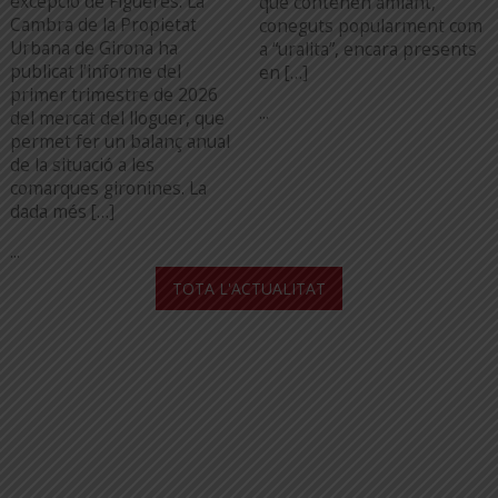
excepció de Figueres. La
que contenen amiant,
Cambra de la Propietat
coneguts popularment com
Urbana de Girona ha
a “uralita”, encara presents
publicat l’informe del
en […]
primer trimestre de 2026
...
del mercat del lloguer, que
permet fer un balanç anual
de la situació a les
comarques gironines. La
dada més […]
...
TOTA L'ACTUALITAT