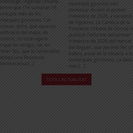
’Habitatge i Agenda Urbana,
municipis gironins van
entre que s’hi sumaran 16
disminuir durant el primer
unicipis més de les
trimestre de 2026, a excepció
omarques gironines. Cal
de Figueres. La Cambra de la
estacar, però, que aquesta
Propietat Urbana de Girona h
odificació del mapa, de
publicat l’informe del primer
oment, no està vigent.
trimestre de 2026 del mercat
erquè ho estigui, cal, en
del lloguer, que permet fer u
imer lloc, que la Generalitat
balanç anual de la situació a l
ubliqui una Resolució
comarques gironines. La dada
dministrativa […]
més […]
...
TOTA L'ACTUALITAT