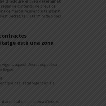
 ha d’incloure el preu determinat
 règim de contenció de preus de
ona de mercat residencial tensionat.
quest Decret, té un termini de 5 dies
 contractes
itatge està una zona
va vigent, aquest Decret especifica
e lloguer:
a.
ent que hagi estat vigent en els
.
nt acreditatiu del sistema d’índexs