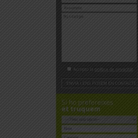
Accepto la
política de privacitat
Si ho prefereixes
et truquem