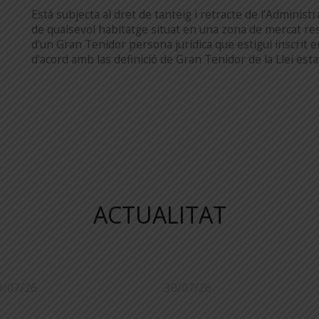
Està subjecta al dret de tanteig i retracte de l’Administr
de qualsevol habitatge situat en una zona de mercat res
d’un Gran Tenidor persona jurídica que estigui inscrit 
d’acord amb las definició de Gran Tenidor de la Llei esta
ACTUALITAT
0/07/26
30/07/26