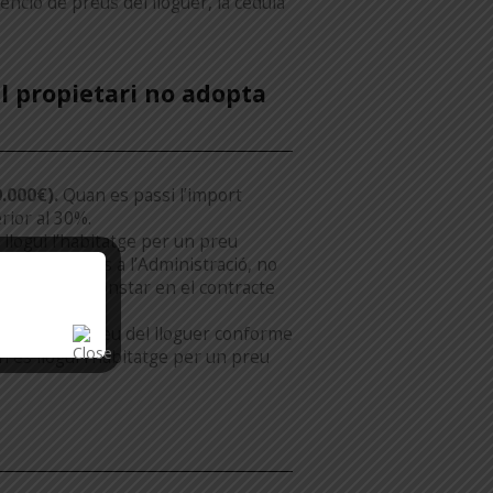
nció de preus del lloguer, la cèdula
l propietari no adopta
.000€).
Quan es passi l’import
rior al 30%.
llogui l’habitatge per un preu
rcionar dades a l’Administració, no
 no es faci constar en el contracte
indiqui, el preu del lloguer conforme
n es llogui l’habitatge per un preu