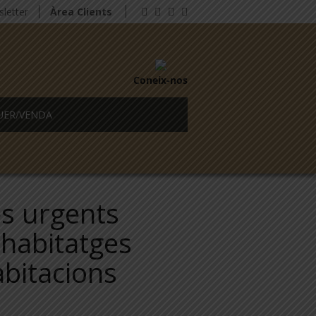
letter
Àrea Clients
Coneix-nos
UER/VENDA
s urgents
’habitatges
abitacions