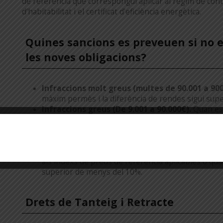
de referència que correspongui aplicar al règim de conte
d’habitabilitat i el certificat d’eficiència energètica.
Quines sancions es preveuen si no e
les noves obligacions?
Infraccions molt greus (multes de 90.001 a 900
màxim permès i la diferència de rendes sigui supe
Infraccions greus (De 9.001 a 90.000€).
Quan es 
superior d’entre el 10% i el 30%, negar-se a propo
complir amb les obligacions de comunicació o quan
d’arrendament la finalitat d’aquest.
Infraccions lleus (De 3.000 a 9.000€).
Quan no s’
als índexs de preus de referència aplicables o qua
superior de menys del 10%.
Drets de Tanteig i Retracte