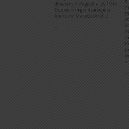
d
dimecres 5 d’agost, a les 19 h.
m
Exposició organitzada pels
m
Amics del Museu d’Art […]
c
d
...
m
m
P
pr
p
a
...