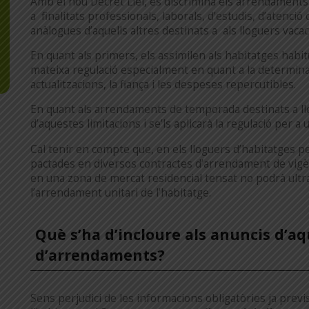
Amb el nou Decret Llei, es discrimina els arrendament
a finalitats professionals, laborals, d’estudis, d’atenció
anàlogues d’aquells altres destinats a als lloguers vacac
En quant als primers, els assimilen als habitatges habitu
mateixa regulació especialment en quant a la determinac
actualitzacions, la fiança i les despeses repercutibles.
En quant als arrendaments de temporada destinats a l
d’aquestes limitacions i se’ls aplicarà la regulació per a 
Cal tenir en compte que, en els lloguers d’habitatges p
pactades en diversos contractes d’arrendament de vigèn
en una zona de mercat residencial tensat no podrà ultr
l’arrendament unitari de l’habitatge.
Què s’ha d’incloure als anuncis d’aq
d’arrendaments?
Sens perjudici de les informacions obligatòries ja previst