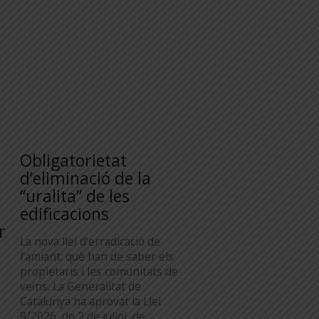
Obligatorietat
d’eliminació de la
“uralita” de les
edificacions
r
La nova llei d’erradicació de
l’amiant: què han de saber els
propietaris i les comunitats de
veïns. La Generalitat de
Catalunya ha aprovat la Llei
8/2026, de 2 de juliol, de