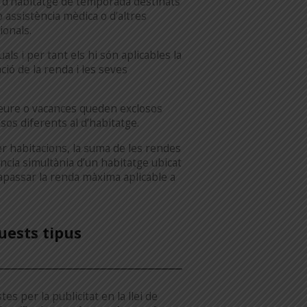
s d’habitatge de temporada destinats
 o assistència mèdica o d’altres
ionals.
als i per tant els hi són aplicables la
ió de la renda i les seves
leure o vacances queden exclosos
usos diferents al d’habitatge.
er habitacions, la suma de les rendes
cia simultània d’un habitatge ubicat
apassar la renda màxima aplicable a
uests tipus
es per la publicitat en la llei de