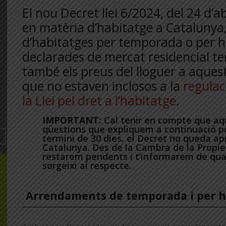
El nou Decret llei 6/2024, del 24 d’a
en matèria d’habitatge a Catalunya, 
d’habitatges per temporada o per h
declarades de mercat residencial ten
també els preus del lloguer a aques
que no estaven inclosos a la
regulac
la Llei pel dret a l’habitatge
.
IMPORTANT:
Cal tenir en compte que aqu
qüestions que expliquem a continuació po
termini de 30 dies, el Decret no queda a
Catalunya. Des de la Cambra de la Propie
restarem pendents i t’informarem de qua
sorgeixi al respecte.
Arrendaments de temporada i per h