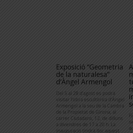
Exposició “Geometria
A
de la naturalesa”
m
d’Àngel Armengol
t
m
Del 5 al 28 d’agost es podrà
i
visitar l’obra escultòrica d’Àngel
s
Armengol a la seu de la Cambra
de la Propietat de Girona, al
F
carrer Ciutadans, 12, de dilluns
s
a divendres de 17 a 20 h. La
au
inauguració tindrà lloc aquest