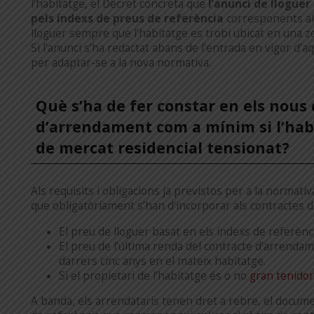
l’habitatge, el Decret concreta que
l’anunci de lloguer
pels índexs de preus de referència
corresponents al
lloguer sempre que l’habitatge es trobi ubicat en una z
Si l’anunci s’ha redactat abans de l’entrada en vigor d’a
per adaptar-se a la nova normativa.
Què s’ha de fer constar en els nous
d’arrendament com a mínim si l’hab
de mercat residencial tensionat?
Als requisits i obligacions ja previstos per a la normati
que obligatòriament s’han d’incorporar als contractes d
El preu de lloguer basat en els índexs de referènci
El preu de l’última renda del contracte d’arrendam
darrers cinc anys en el mateix habitatge.
Si el propietari de l’habitatge és o no
gran tenidor
A banda, els arrendataris tenen dret a rebre, el docume