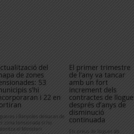
ctualització del
El primer trimestre
apa de zones
de l’any va tancar
ensionades: 53
amb un fort
unicipis s’hi
increment dels
ncorporaran i 22 en
contractes de llogue
ortiran
després d’anys de
disminució
igueres i Banyoles deixaran de
continuada
er zona tensionada si ho
toritza el Ministeri
Els preus de lloguer als