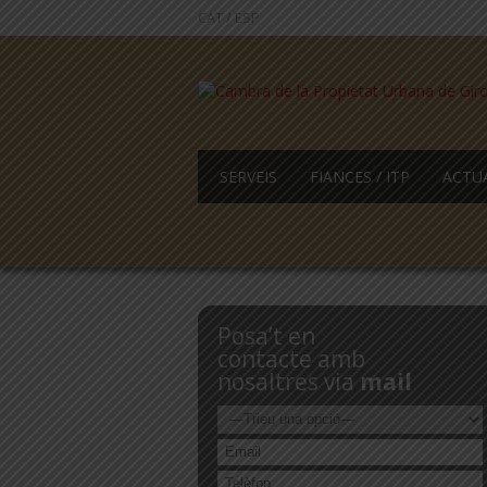
CAT
/
ESP
SERVEIS
FIANCES / ITP
ACTU
Posa’t en
contacte amb
nosaltres via
mail