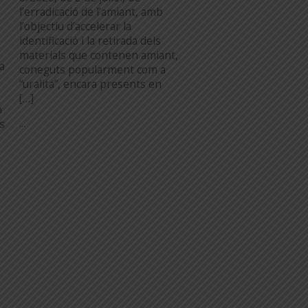
l’erradicació de l’amiant, amb
l’objectiu d’accelerar la
identificació i la retirada dels
materials que contenen amiant,
a
coneguts popularment com a
“uralita”, encara presents en
[…]
n
...
es