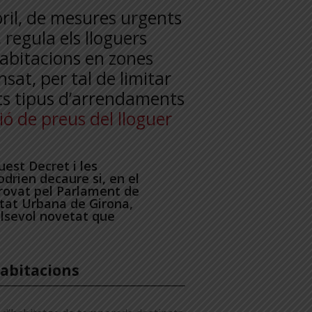
bril, de mesures urgents
regula els lloguers
abitacions en zones
sat, per tal de limitar
ts tipus d’arrendaments
ió de preus del lloguer
est Decret i les
drien decaure si, en el
provat pel Parlament de
tat Urbana de Girona,
lsevol novetat que
abitacions