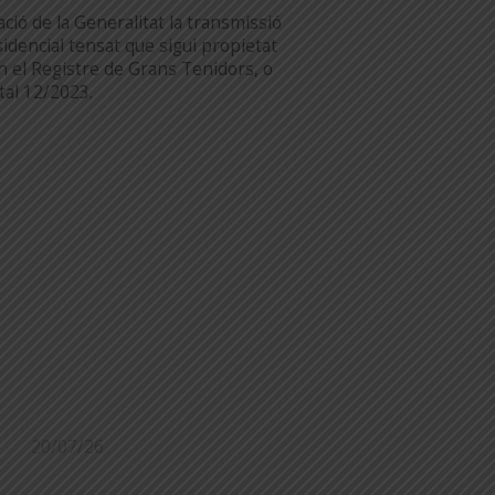
ació de la Generalitat la transmissió
idencial tensat que sigui propietat
en el Registre de Grans Tenidors, o
tal 12/2023.
20/07/26