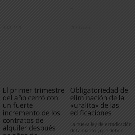
...
30/07/26
20/07/26
El primer trimestre
Obligatoriedad de
del año cerró con
eliminación de la
un fuerte
«uralita» de las
incremento de los
edificaciones
contratos de
La nueva ley de erradicación
alquiler después
del amianto: ¿qué deben