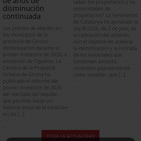
de años de
saber los propietarios y las
disminución
comunidades de
continuada
propietarios? La Generalitat
de Catalunya ha aprobado la
Los precios de alquiler en
Ley 8/2026, de 2 de julio, de
los municipios de la
erradicación del amianto,
provincia de Girona
con el objetivo de acelerar
disminuyeron durante el
la identificación y la retirada
primer trimestre de 2026, a
de los materiales que
excepción de Figueres. La
contienen amianto,
Cambra de la Propietat
conocidos popularmente
Urbana de Girona ha
como «uralita», que […]
publicado el informe del
...
primer trimestre de 2026
del mercado del alquiler,
que permite hacer un
balance anual de la situación
en las […]
...
TODA LA ACTUALIDAD