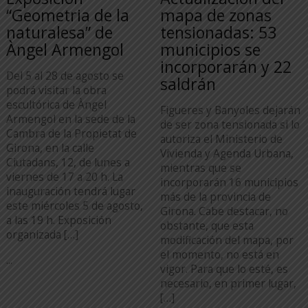
“Geometria de la
mapa de zonas
naturalesa” de
tensionadas: 53
Àngel Armengol
municipios se
incorporarán y 22
Del 5 al 28 de agosto se
saldrán
podrá visitar la obra
escultórica de Àngel
Figueres y Banyoles dejarán
Armengol en la sede de la
de ser zona tensionada si lo
Cambra de la Propietat de
autoriza el Ministerio de
Girona, en la calle
Vivienda y Agenda Urbana,
Ciutadans, 12, de lunes a
mientras que se
viernes de 17 a 20 h. La
incorporarán 16 municipios
inauguración tendrá lugar
más de la provincia de
este miércoles 5 de agosto,
Girona. Cabe destacar, no
a las 19 h. Exposición
obstante, que esta
organizada […]
modificación del mapa, por
el momento, no está en
...
vigor. Para que lo esté, es
necesario, en primer lugar,
[…]