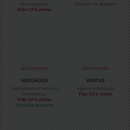
de propietarios
contratos de alquileres
Pide CITA online
ABOGADOS
VENTAS
Especialistas en servicios
Agencia inmobiliaria
inmobiliarios
Pide CITA online
Pide CITA online
Consulta gratuita