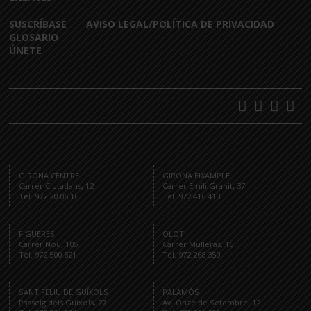
SUSCRÍBASE
AVISO LEGAL/POLÍTICA DE PRIVACIDAD
GLOSARIO
ÚNETE
GIRONA CENTRE
GIRONA EIXAMPLE
Carrer Ciutadans, 12
Carrer Emili Grahit, 37
Tel. 972 20 06 16
Tel. 972 416 413
FIGUERES
OLOT
Carrer Nou, 105
Carrer Mulleras, 16
Tel. 972 500 821
Tel. 972 268 350
SANT FELIU DE GUÍXOLS
PALAMÓS
Passeig dels Guíxols, 27
Av. Onze de Setembre, 12