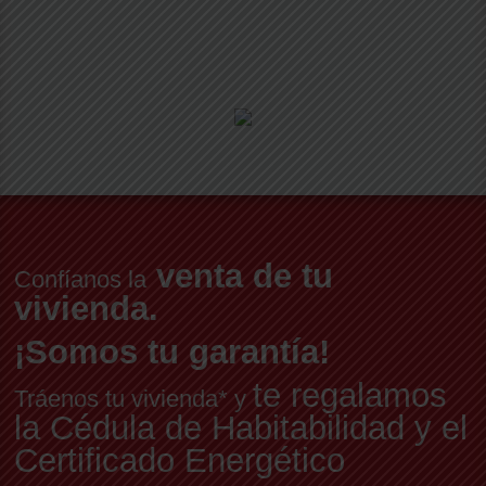
venta de tu
Confíanos la
vivienda.
¡Somos tu garantía!
te regalamos
Tráenos tu vivienda* y
la Cédula de Habitabilidad y el
Certificado Energético