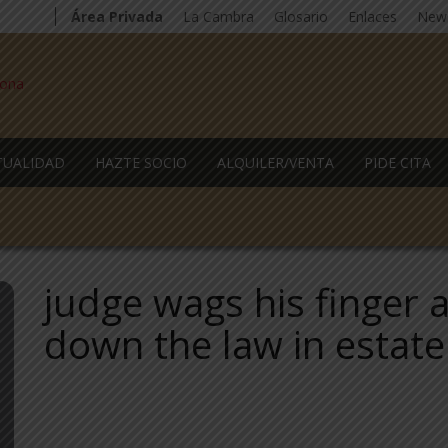
Área Privada
La Cambra
Glosario
Enlaces
News
TUALIDAD
HAZTE SOCIO
ALQUILER/VENTA
PIDE CITA
judge wags his finger a
down the law in estate