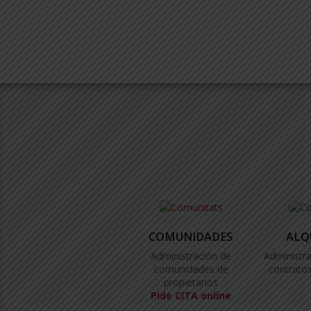
COMUNIDADES
ALQ
Administración de
Administra
comunidades de
contratos
propietarios
Pide CITA online