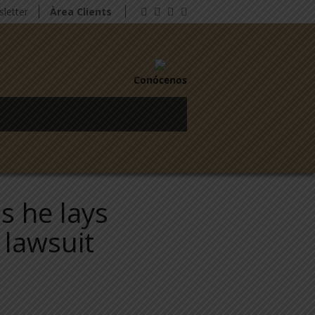
letter
Àrea Clients
Conócenos
s he lays
 lawsuit