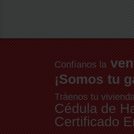
ven
Confíanos la
¡Somos tu g
Tráenos tu viviend
Cédula de Hab
Certificado E