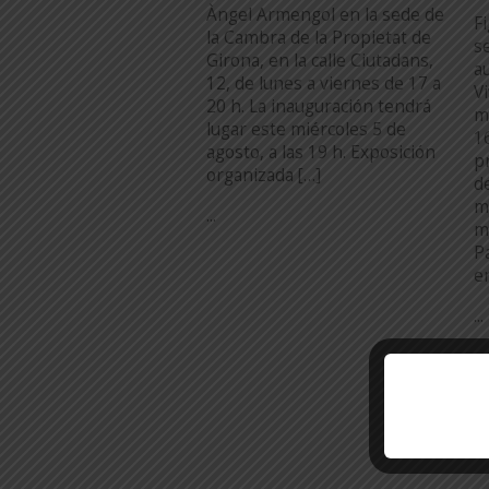
Àngel Armengol en la sede de
F
la Cambra de la Propietat de
s
Girona, en la calle Ciutadans,
a
12, de lunes a viernes de 17 a
V
20 h. La inauguración tendrá
m
lugar este miércoles 5 de
1
agosto, a las 19 h. Exposición
p
organizada […]
d
m
...
m
P
e
...