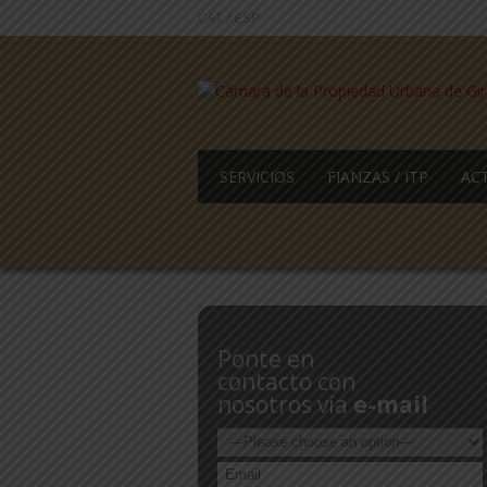
CAT
/
ESP
SERVICIOS
FIANZAS / ITP
AC
Ponte en
contacto con
nosotros vía
e-mail