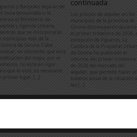
continuada
igueres y Banyoles dejarán de
er zona tensionada si lo
Los precios de alquiler en los
utoriza el Ministerio de
municipios de la provincia de
ivienda y Agenda Urbana,
Girona disminuyeron durante
ientras que se incorporarán
el primer trimestre de 2026, 
6 municipios más de la
excepción de Figueres. La
rovincia de Girona. Cabe
Cambra de la Propietat Urba
estacar, no obstante, que esta
de Girona ha publicado el
odificación del mapa, por el
informe del primer trimestre
omento, no está en vigor.
de 2026 del mercado del
ara que lo esté, es necesario,
alquiler, que permite hacer u
n primer lugar, […]
balance anual de la situación 
las […]
...
TODA LA ACTUALIDAD