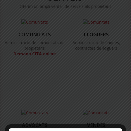
Oferim un ampli ventall de serveis als propietaris
COMUNITATS
LLOGUERS
Administració de comunitats de
Administració de finques,
propietaris
contractes de lloguers
Demana CITA online
ADVOCATS
VENDES