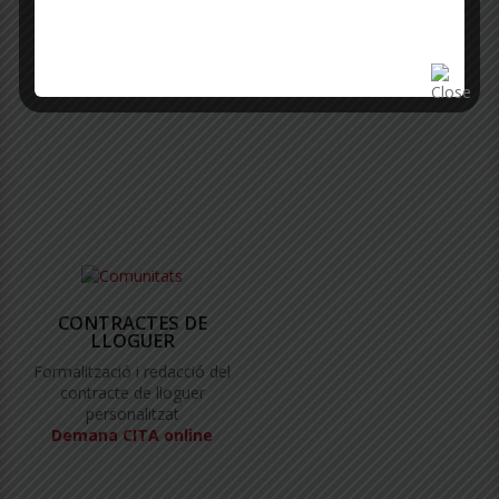
Especialistes en serveis
Agència immobiliària
immobiliaris
Demana CITA online
Demana CITA online
Consulta gratuïta
CONTRACTES DE
LLOGUER
Formalització i redacció del
contracte de lloguer
personalitzat
Demana CITA online