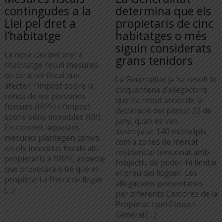
contingudes a la
determina que els
Llei pel dret a
propietaris de cinc
l’habitatge
habitatges o més
siguin considerats
La nova Llei pel dret a
grans tenidors
l’habitatge recull mesures
de caràcter fiscal que
La Generalitat ja ha resolt la
afecten l’impost sobre la
cinquantena d’al·legacions
renda de les persones
que ha rebut arran de la
físiques (IRPF) i l’impost
declaració del passat 22 de
sobre béns immobles (IBI).
juny, quan es van
En concret, aquestes
assenyalar 140 municipis
mesures plantegen canvis
com a zones de mercat
en els incentius fiscals als
residencial tensionat amb
propietaris a l’IRPF, aspecte
l’objectiu de poder-hi limitar
que provocarà o bé que el
el preu del lloguer. Les
propietari a l’hora de llogar
al·legacions presentades
[…]
per diferents Cambres de la
Propietat i pel Consell
...
General […]