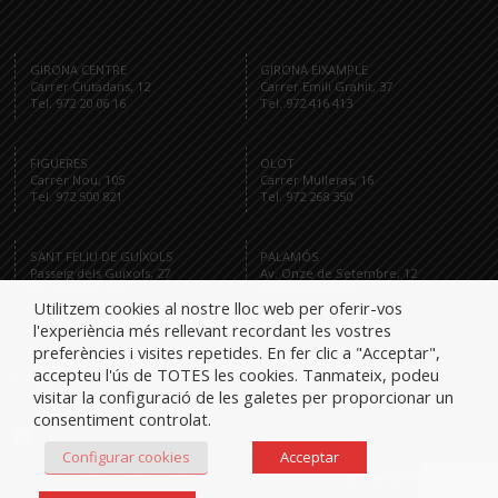
GIRONA CENTRE
GIRONA EIXAMPLE
Carrer Ciutadans, 12
Carrer Emili Grahit, 37
Tel. 972 20 06 16
Tel. 972 416 413
FIGUERES
OLOT
Carrer Nou, 105
Carrer Mulleras, 16
Tel. 972 500 821
Tel. 972 268 350
SANT FELIU DE GUÍXOLS
PALAMÓS
Passeig dels Guíxols, 27
Av. Onze de Setembre, 12
Tel. 972 321 284
Tel. 872 591 959
Utilitzem cookies al nostre lloc web per oferir-vos
l'experiència més rellevant recordant les vostres
preferències i visites repetides. En fer clic a "Acceptar",
accepteu l'ús de TOTES les cookies. Tanmateix, podeu
Tel.
visitar la configuració de les galetes per proporcionar un
consentiment controlat.
Configurar cookies
Acceptar
iglesiesassociats