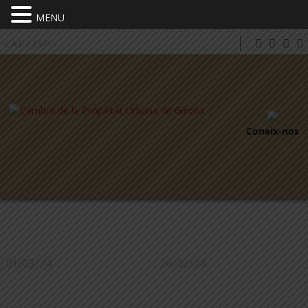
MENU
CAT
/
ESP
Coneix-nos
01/03/24
26/02/24