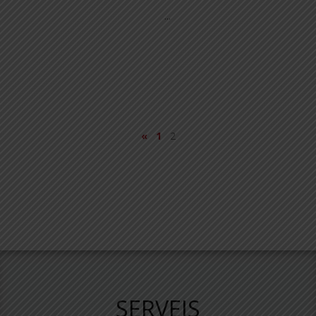
...
«
1
2
SERVEIS