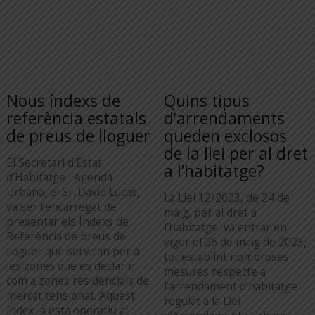
Nous índexs de
Quins tipus
referència estatals
d’arrendaments
de preus de lloguer
queden exclosos
de la llei per al dret
El Secretari d’Estat
a l’habitatge?
d’Habitatge i Agenda
Urbana, el Sr. David Lucas,
La Llei 12/2023, de 24 de
va ser l’encarregat de
maig, per al dret a
presentar els Índexs de
l’habitatge, va entrar en
Referència de preus de
vigor el 26 de maig de 2023,
lloguer que serviran per a
tot establint nombroses
les zones que es declarin
mesures respecte a
com a zones residencials de
l’arrendament d’habitatge
mercat tensionat. Aquest
regulat a la Llei
índex ja està operatiu al