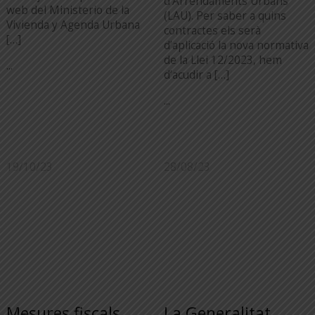
d’Arrendaments Urbans
web del Ministerio de la
(LAU). Per saber a quins
Vivienda y Agenda Urbana
contractes els serà
[…]
d’aplicació la nova normativa
de la Llei 12/2023, hem
...
d’acudir a […]
...
19/10/23
28/08/23
Mesures fiscals
La Generalitat