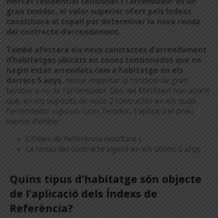
mercat residencial tensionat i l’arrendador és un
gran tenidor, el valor superior ofert pels índexs
constituirà el topall per determinar la nova renda
del contracte d’arrendament.
També
afectarà els nous contractes d’arrendament
d’habitatges
ubicats en zones tensionades que no
hagin estat arrendats com a habitatge en els
darrers 5 anys
, sense importar la condició de gran
tenidor o no de l’arrendador. Des del Ministeri han aclarit
que, en els supòsits de nous 2 contractes en els quals
l’arrendador sigui un Gran Tenidor, s’aplicarà el preu
menor d’entre:
L’Índex de Referència resultant i
La renda del contracte vigent en els últims 5 anys
Quins tipus d’habitatge són objecte
de l’aplicació dels Índexs de
Referència?