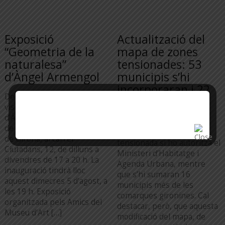
Exposició
Actualització del
“Geometria de la
mapa de zones
naturalesa”
tensionades: 53
d’Àngel Armengol
municipis s’hi
incorporaran i 22
Del 5 al 28 d’agost es podrà
en sortiran
visitar l’obra escultòrica
d’Àngel Armengol a la seu
Figueres i Banyoles
de la Cambra de la Propietat
deixaran de ser zona
de Girona, al carrer
tensionada si ho autoritza el
Ciutadans, 12, de dilluns a
Ministeri d’Habitatge i
divendres de 17 a 20 h. La
Agenda Urbana, mentre
inauguració tindrà lloc
que s’hi sumaran 16
aquest dimecres 5 d’agost, a
municipis més de les
les 19 h. Exposició
comarques gironines. Cal
organitzada pels Amics del
destacar, però, que aquesta
Museu d’Art […]
modificació del mapa, de