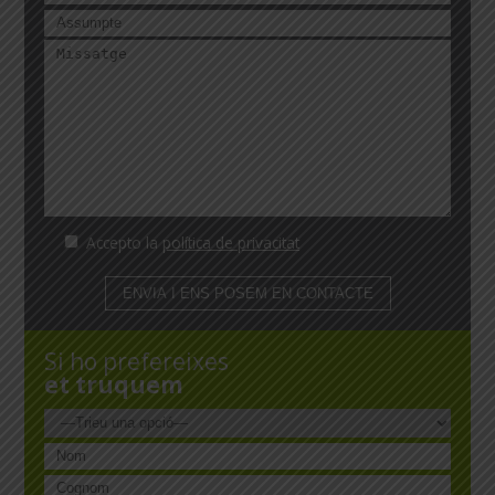
Accepto la
política de privacitat
Si ho prefereixes
et truquem