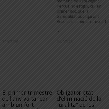
moment, no està vigent.
...
Perquè ho estigui, cal, en
primer lloc, que la
Generalitat publiqui una
Resolució administrativa […]
...
30/07/26
20/07/26
El primer trimestre
Obligatorietat
de l’any va tancar
d’eliminació de la
amb un fort
“uralita” de les