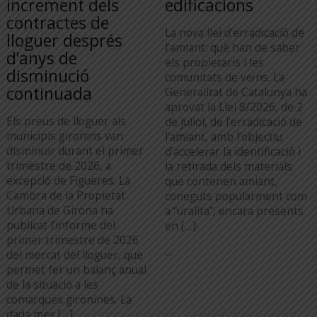
increment dels
edificacions
contractes de
La nova llei d’erradicació de
lloguer després
l’amiant: què han de saber
d’anys de
els propietaris i les
disminució
comunitats de veïns. La
continuada
Generalitat de Catalunya ha
aprovat la Llei 8/2026, de 2
Els preus de lloguer als
de juliol, de l’erradicació de
municipis gironins van
l’amiant, amb l’objectiu
disminuir durant el primer
d’accelerar la identificació i
trimestre de 2026, a
la retirada dels materials
excepció de Figueres. La
que contenen amiant,
Cambra de la Propietat
coneguts popularment com
Urbana de Girona ha
a “uralita”, encara presents
publicat l’informe del
en […]
primer trimestre de 2026
...
del mercat del lloguer, que
permet fer un balanç anual
de la situació a les
comarques gironines. La
dada més […]