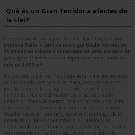
Què és un Gran Tenidor a efectes de
la Llei?
La Llei defineix com a gran Tenidor d’habitatge a
tota
persona física o jurídica que sigui titular de més de
10 immobles urbans d’ús residencial, amb exclusió de
garatges i trasters, o una superfície construïda de
2
més de 1.500 m
.
No obstant, la Llei de l’Habitatge determina que aquesta
definició podrà ser particularitzada, excepcionalment i
justificadament, fins a aquells titulars 3 de 5 o més
immobles urbans d’ús residencial si aquests estan
ubicats en zones de mercat residencial tensionat, com
així ho vol fer el Govern de la Generalitat de Catalunya.
Resulta necessari, per tant, esperar al contingut de la
Resolució del MIVAU per saber si a Catalunya, es
definiran els Grans Tenidors com aquells titulars de 5 o
més immobles o, pel contrari, s’estarà a la definició