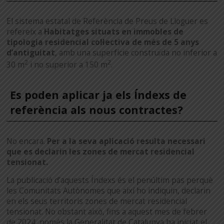
El sistema estatal de Referència de Preus de Lloguer es
refereix a
Habitatges situats en immobles de
tipologia residencial col·lectiva de més de 5 anys
d’antiguitat
, amb una superfície construïda no inferior a
2
2
30 m
i no superior a 150 m
.
Es poden aplicar ja els Índexs de
referència als nous contractes?
No encara.
Per a la seva aplicació resulta necessari
que es declarin les zones de mercat residencial
tensionat.
La publicació d’aquests Índexs és el penúltim pas perquè
les Comunitats Autònomes que així ho indiquin, declarin
en els seus territoris zones de mercat residencial
tensionat. No obstant això, fins a aquest mes de febrer
de 2024, només la Generalitat de Catalunya ha iniciat el