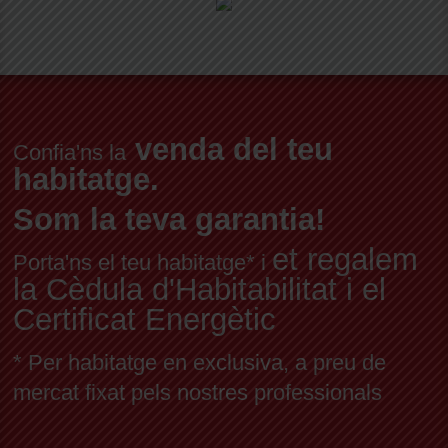
venda del teu
Confia'ns la
habitatge.
Som la teva garantia!
et regalem
Porta'ns el teu habitatge* i
la Cèdula d'Habitabilitat i el
Certificat Energètic
* Per habitatge en exclusiva, a preu de
mercat fixat pels nostres professionals