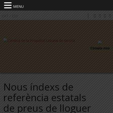
MENU
CAT
/
ESP
Coneix-nos
Nous índexs de
referència estatals
de preus de lloguer