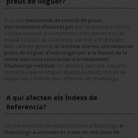
preus de lloguer?
És el nou
mecanisme de control de preus
d’arrendament d’habitatges
que ha publicat el MIVAU
a escala nacional, en compliment d’allò previst a la Llei
estatal 12/2023, de 24 de maig, pel dret a l’Habitatge.
Amb caràcter general,
el sistema ofereix uns valors de
preus de lloguer d’habitatges per a la fixació de la
renda dels nous contractes d’arrendament
d’habitatge habitual
. No afectarà, per tant, a aquells
contractes que no tinguin aquesta condició, com els de
temporada o d’altres usos diferents als d’habitatge.
A qui afecten els Índexs de
Referència?
Tal com exposa la Llei estatal pel dret a l’Habitatge,
si
l’habitatge a arrendar es troba en una zona de