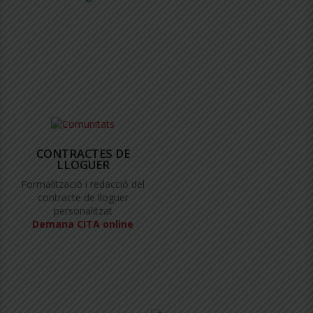
CONTRACTES DE
LLOGUER
Formalització i redacció del
contracte de lloguer
personalitzat
Demana CITA online