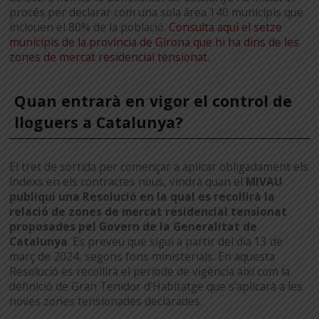
procés per declarar com una sola àrea 140 municipis que
inclouen el 80% de la població.
Consulta aquí el setze
municipis de la província de Girona que hi ha dins de les
zones de mercat residencial tensionat.
Quan entrarà en vigor el control de
lloguers a Catalunya?
El tret de sortida per començar a aplicar obligadament els
índexs en els contractes nous, vindrà quan el
MIVAU
publiqui una Resolució en la qual es recollirà la
relació de zones de mercat residencial tensionat
proposades pel Govern de la Generalitat de
Catalunya
. Es preveu que sigui a partir del dia 13 de
març de 2024, segons fons ministerials. En aquesta
Resolució es recollirà el període de vigència així com la
definició de Gran Tenidor d’Habitatge que s’aplicarà a les
noves zones tensionades declarades.