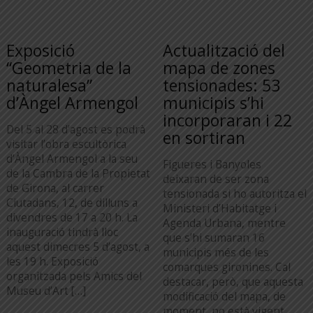
Exposició
Actualització del
“Geometria de la
mapa de zones
naturalesa”
tensionades: 53
d’Àngel Armengol
municipis s’hi
incorporaran i 22
Del 5 al 28 d’agost es podrà
en sortiran
visitar l’obra escultòrica
d’Àngel Armengol a la seu
Figueres i Banyoles
de la Cambra de la Propietat
deixaran de ser zona
de Girona, al carrer
tensionada si ho autoritza el
Ciutadans, 12, de dilluns a
Ministeri d’Habitatge i
divendres de 17 a 20 h. La
Agenda Urbana, mentre
inauguració tindrà lloc
que s’hi sumaran 16
aquest dimecres 5 d’agost, a
municipis més de les
les 19 h. Exposició
comarques gironines. Cal
organitzada pels Amics del
destacar, però, que aquesta
Museu d’Art […]
modificació del mapa, de
moment, no està vigent.