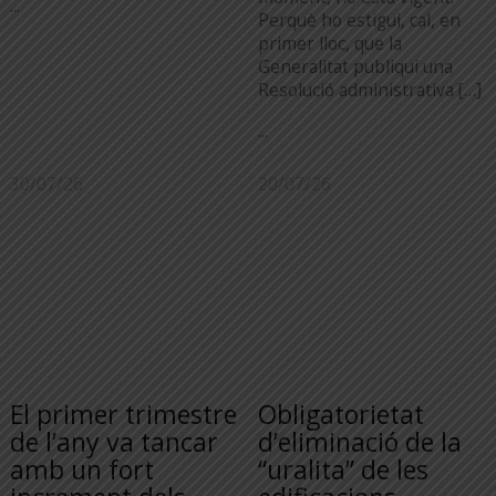
...
Perquè ho estigui, cal, en
primer lloc, que la
Generalitat publiqui una
Resolució administrativa […]
...
30/07/26
20/07/26
El primer trimestre
Obligatorietat
de l’any va tancar
d’eliminació de la
amb un fort
“uralita” de les