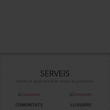
SERVEIS
Oferim un ampli ventall de serveis als propietaris
COMUNITATS
LLOGUERS