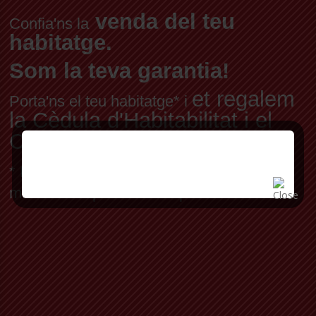
venda del teu
Confia'ns la
habitatge.
Som la teva garantia!
et regalem
Porta'ns el teu habitatge* i
la Cèdula d'Habitabilitat i el
Certificat Energètic
* Per habitatge en exclusiva, a preu de
mercat fixat pels nostres professionals