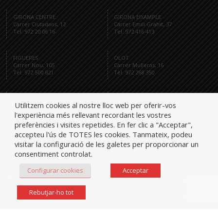
GIRONA CENTRE
GIRONA EIXAMPLE
Carrer Ciutadans, 12
Carrer Emili Grahit, 37
Tel. 972 20 06 16
Tel. 972 416 413
FIGUERES
OLOT
Carrer Nou, 105
Carrer Mulleras, 16
Tel. 972 500 821
Tel. 972 268 350
SANT FELIU DE GUÍXOLS
PALAMÓS
Utilitzem cookies al nostre lloc web per oferir-vos
Passeig dels Guíxols, 27
Av. Onze de Setembre, 12
Tel. 972 321 284
Tel. 872 591 959
l'experiència més rellevant recordant les vostres
preferències i visites repetides. En fer clic a "Acceptar",
accepteu l'ús de TOTES les cookies. Tanmateix, podeu
visitar la configuració de les galetes per proporcionar un
consentiment controlat.
Tel.
Configurar cookies
Acceptar
Rebutjar-ho tot
iglesiesassociats