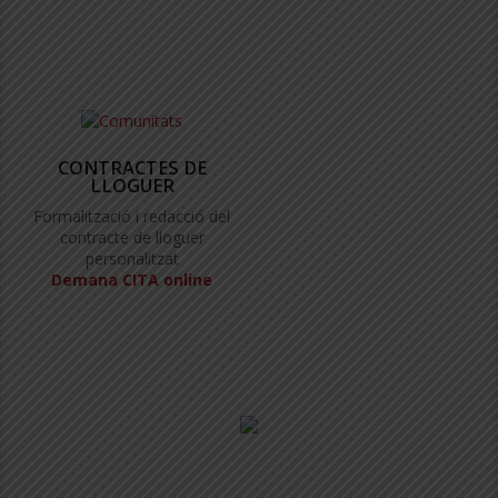
CONTRACTES DE
LLOGUER
Formalització i redacció del
contracte de lloguer
personalitzat
Demana CITA online