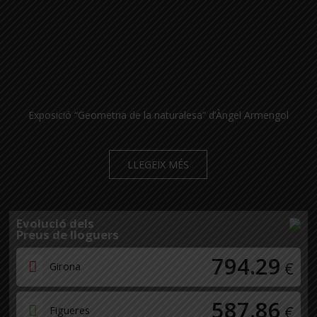
Exposició “Geometria de la naturalesa” d’Àngel Armengol
LLEGEIX MÉS
Evolució dels
Preus de lloguers
794.29
€
Girona
587.86
€
Figueres