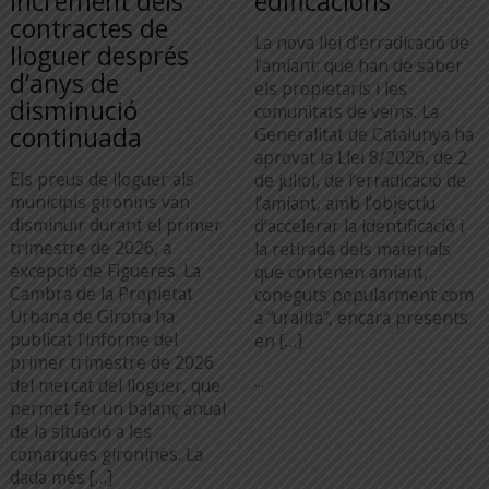
increment dels
edificacions
contractes de
La nova llei d’erradicació de
lloguer després
l’amiant: què han de saber
d’anys de
els propietaris i les
disminució
comunitats de veïns. La
continuada
Generalitat de Catalunya ha
aprovat la Llei 8/2026, de 2
Els preus de lloguer als
de juliol, de l’erradicació de
municipis gironins van
l’amiant, amb l’objectiu
disminuir durant el primer
d’accelerar la identificació i
trimestre de 2026, a
la retirada dels materials
excepció de Figueres. La
que contenen amiant,
Cambra de la Propietat
coneguts popularment com
Urbana de Girona ha
a “uralita”, encara presents
publicat l’informe del
en […]
primer trimestre de 2026
...
del mercat del lloguer, que
permet fer un balanç anual
de la situació a les
comarques gironines. La
dada més […]