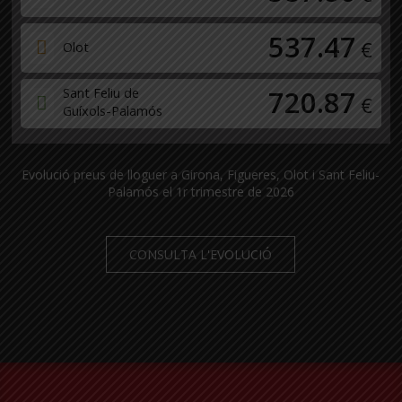
537.47
€
Olot
Sant Feliu de
720.87
€
Guíxols-Palamós
Evolució preus de lloguer a Girona, Figueres, Olot i Sant Feliu-
Palamós el 1r trimestre de 2026
CONSULTA L'EVOLUCIÓ