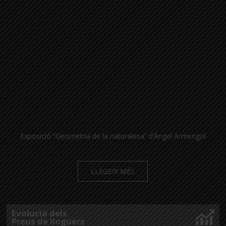
Exposició “Geometria de la naturalesa” d’Àngel Armengol
LLEGEIX MÉS
Evolució dels
Preus de lloguers