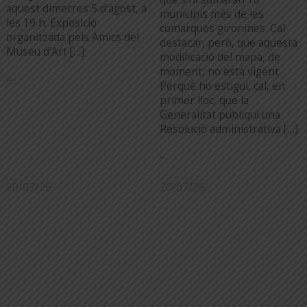
aquest dimecres 5 d’agost, a
municipis més de les
les 19 h. Exposició
comarques gironines. Cal
organitzada pels Amics del
destacar, però, que aquesta
Museu d’Art […]
modificació del mapa, de
moment, no està vigent.
...
Perquè ho estigui, cal, en
primer lloc, que la
Generalitat publiqui una
Resolució administrativa […]
...
30/07/26
20/07/26