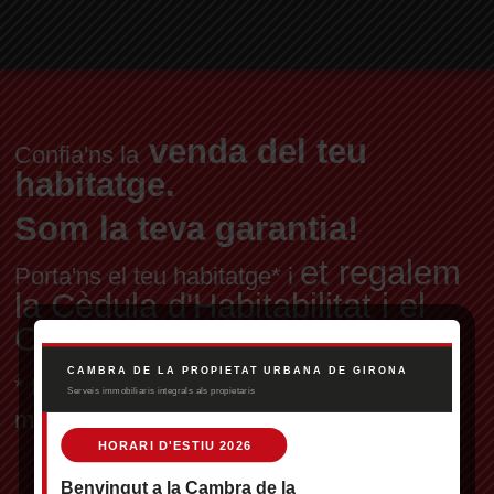
venda del teu
Confia'ns la
habitatge.
Som la teva garantia!
et regalem
Porta'ns el teu habitatge* i
la Cèdula d'Habitabilitat i el
Certificat Energètic
* Per habitatge en exclusiva, a preu de
mercat fixat pels nostres professionals