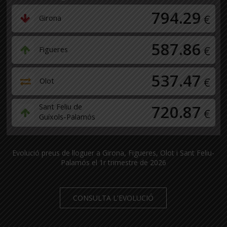
794.29
€
Girona
587.86
€
Figueres
537.47
€
Olot
Sant Feliu de
720.87
€
Guíxols-Palamós
Evolució preus de lloguer a Girona, Figueres, Olot i Sant Feliu-
Palamós el 1r trimestre de 2026
CONSULTA L'EVOLUCIÓ