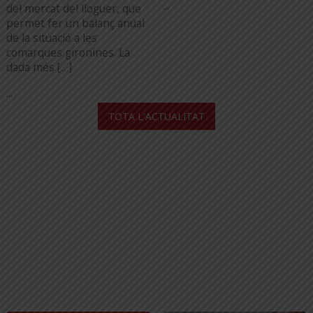
...
del mercat del lloguer, que
permet fer un balanç anual
de la situació a les
comarques gironines. La
dada més […]
...
TOTA L'ACTUALITAT