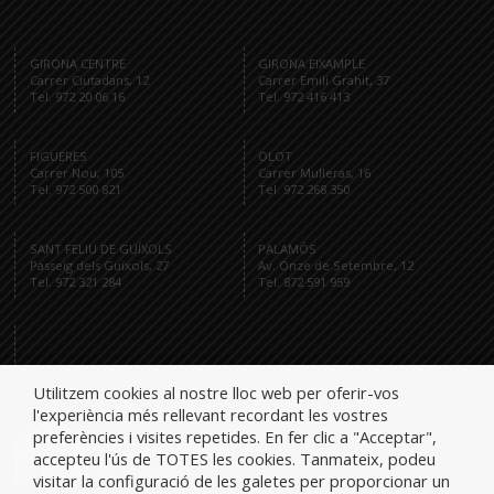
GIRONA CENTRE
GIRONA EIXAMPLE
Carrer Ciutadans, 12
Carrer Emili Grahit, 37
Tel. 972 20 06 16
Tel. 972 416 413
FIGUERES
OLOT
Carrer Nou, 105
Carrer Mulleras, 16
Tel. 972 500 821
Tel. 972 268 350
SANT FELIU DE GUÍXOLS
PALAMÓS
Passeig dels Guíxols, 27
Av. Onze de Setembre, 12
Tel. 972 321 284
Tel. 872 591 959
Tel.
Utilitzem cookies al nostre lloc web per oferir-vos
l'experiència més rellevant recordant les vostres
preferències i visites repetides. En fer clic a "Acceptar",
accepteu l'ús de TOTES les cookies. Tanmateix, podeu
visitar la configuració de les galetes per proporcionar un