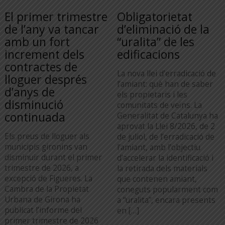
El primer trimestre
Obligatorietat
de l’any va tancar
d’eliminació de la
amb un fort
“uralita” de les
increment dels
edificacions
contractes de
La nova llei d’erradicació de
lloguer després
l’amiant: què han de saber
d’anys de
els propietaris i les
disminució
comunitats de veïns. La
continuada
Generalitat de Catalunya ha
aprovat la Llei 8/2026, de 2
Els preus de lloguer als
de juliol, de l’erradicació de
municipis gironins van
l’amiant, amb l’objectiu
disminuir durant el primer
d’accelerar la identificació i
trimestre de 2026, a
la retirada dels materials
excepció de Figueres. La
que contenen amiant,
Cambra de la Propietat
coneguts popularment com
Urbana de Girona ha
a “uralita”, encara presents
publicat l’informe del
en […]
primer trimestre de 2026