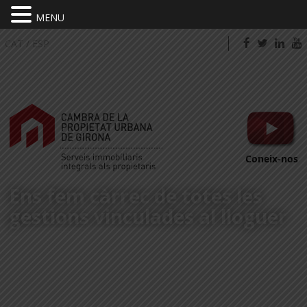
MENU
CAT
/
ESP
Coneix-nos
Ens fem càrrec de totes les
gestions vinculades al lloguer
PORTA'NS EL TEU HABITATGE*