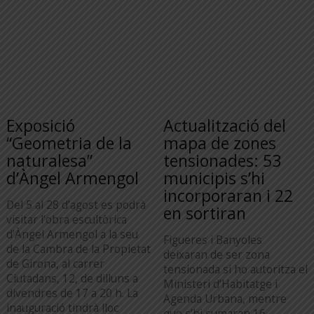
Exposició
Actualització del
“Geometria de la
mapa de zones
naturalesa”
tensionades: 53
d’Àngel Armengol
municipis s’hi
incorporaran i 22
Del 5 al 28 d’agost es podrà
en sortiran
visitar l’obra escultòrica
d’Àngel Armengol a la seu
Figueres i Banyoles
de la Cambra de la Propietat
deixaran de ser zona
de Girona, al carrer
tensionada si ho autoritza el
Ciutadans, 12, de dilluns a
Ministeri d’Habitatge i
divendres de 17 a 20 h. La
Agenda Urbana, mentre
inauguració tindrà lloc
que s’hi sumaran 16