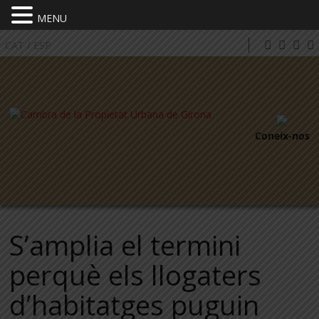
MENU
CAT
/
ESP
Coneix-nos
S’amplia el termini
perquè els llogaters
d’habitatges puguin