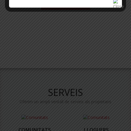
TOTA L'ACTUALITAT
SERVEIS
Oferim un ampli ventall de serveis als propietaris
COMUNITATS
LLOGUERS