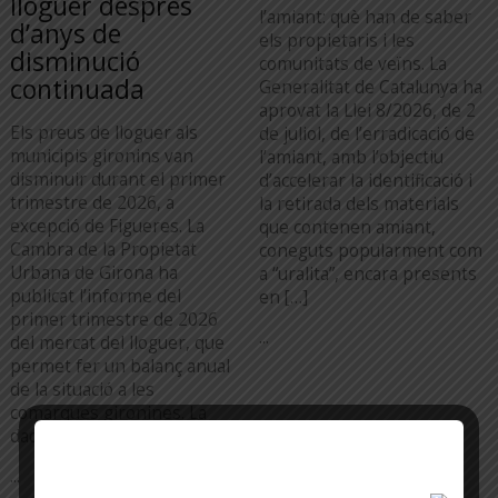
lloguer després
l’amiant: què han de saber
d’anys de
els propietaris i les
disminució
comunitats de veïns. La
continuada
Generalitat de Catalunya ha
aprovat la Llei 8/2026, de 2
Els preus de lloguer als
de juliol, de l’erradicació de
municipis gironins van
l’amiant, amb l’objectiu
disminuir durant el primer
d’accelerar la identificació i
trimestre de 2026, a
la retirada dels materials
excepció de Figueres. La
que contenen amiant,
Cambra de la Propietat
coneguts popularment com
Urbana de Girona ha
a “uralita”, encara presents
publicat l’informe del
en […]
primer trimestre de 2026
...
del mercat del lloguer, que
permet fer un balanç anual
de la situació a les
comarques gironines. La
dada més […]
...