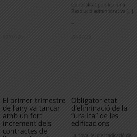
Generalitat publiqui una
Resolució administrativa […]
...
30/07/26
20/07/26
El primer trimestre
Obligatorietat
de l’any va tancar
d’eliminació de la
amb un fort
“uralita” de les
increment dels
edificacions
contractes de
La nova llei d’erradicació de