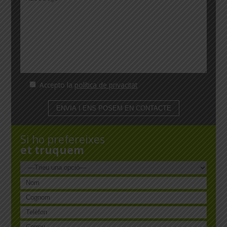
Accepto la
política de privacitat
Si ho prefereixes
et truquem