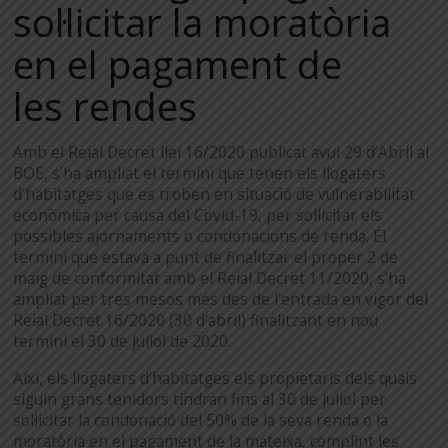
sol·licitar la moratòria
en el pagament de
les rendes
Amb el Reial Decret llei 16/2020 publicat avui 29 d’Abril al
BOE, s’ha ampliat el termini que tenen els llogaters
d’habitatges que es troben en situació de vulnerabilitat
econòmica per causa del Covid-19, per sol·licitar els
possibles ajornaments o condonacions de renda. El
termini que estava a punt de finalitzar el proper 2 de
maig de conformitat amb el Reial Decret 11/2020, s’ha
ampliat per tres mesos més des de l’entrada en vigor del
Reial Decret 16/2020 (30 d’abril) finalitzant en nou
termini el 30 de Juliol de 2020.
Així, els llogaters d’habitatges els propietaris dels quals
siguin grans tenidors tindran fins al 30 de juliol per
sol·licitar la condonació del 50% de la seva renda o la
moratòria en el pagament de la mateixa, complint les