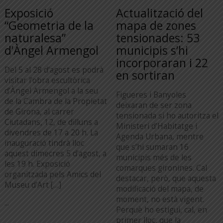
Exposició
Actualització del
“Geometria de la
mapa de zones
naturalesa”
tensionades: 53
d’Àngel Armengol
municipis s’hi
incorporaran i 22
Del 5 al 28 d’agost es podrà
en sortiran
visitar l’obra escultòrica
d’Àngel Armengol a la seu
Figueres i Banyoles
de la Cambra de la Propietat
deixaran de ser zona
de Girona, al carrer
tensionada si ho autoritza el
Ciutadans, 12, de dilluns a
Ministeri d’Habitatge i
divendres de 17 a 20 h. La
Agenda Urbana, mentre
inauguració tindrà lloc
que s’hi sumaran 16
aquest dimecres 5 d’agost, a
municipis més de les
les 19 h. Exposició
comarques gironines. Cal
organitzada pels Amics del
destacar, però, que aquesta
Museu d’Art […]
modificació del mapa, de
moment, no està vigent.
...
Perquè ho estigui, cal, en
primer lloc, que la