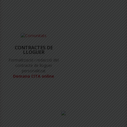
CONTRACTES DE
LLOGUER
Formalització i redacció del
contracte de lloguer
personalitzat
Demana CITA online