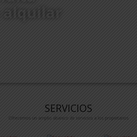
 alquilar
SERVICIOS
Ofrecemos un amplio abanico de servicios a los propietarios