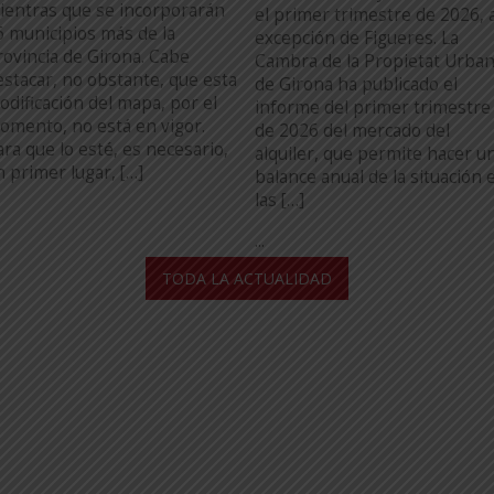
ientras que se incorporarán
el primer trimestre de 2026, 
6 municipios más de la
excepción de Figueres. La
rovincia de Girona. Cabe
Cambra de la Propietat Urba
estacar, no obstante, que esta
de Girona ha publicado el
odificación del mapa, por el
informe del primer trimestre
omento, no está en vigor.
de 2026 del mercado del
ara que lo esté, es necesario,
alquiler, que permite hacer u
n primer lugar, […]
balance anual de la situación 
las […]
...
TODA LA ACTUALIDAD