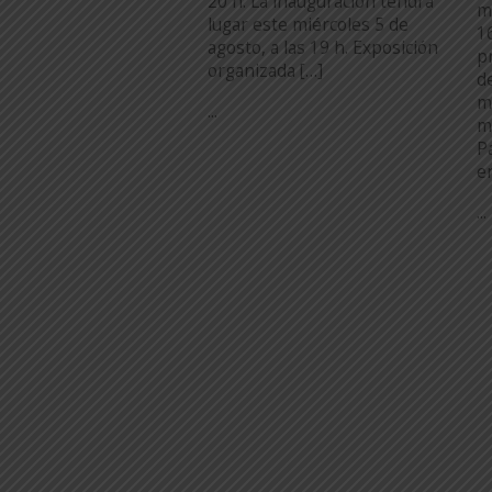
20 h. La inauguración tendrá
m
lugar este miércoles 5 de
1
agosto, a las 19 h. Exposición
p
organizada […]
d
m
...
m
P
e
...