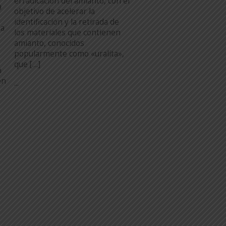
erradicación del amianto, con el
a
objetivo de acelerar la
identificación y la retirada de
na
los materiales que contienen
amianto, conocidos
popularmente como «uralita»,
que […]
n
en
...