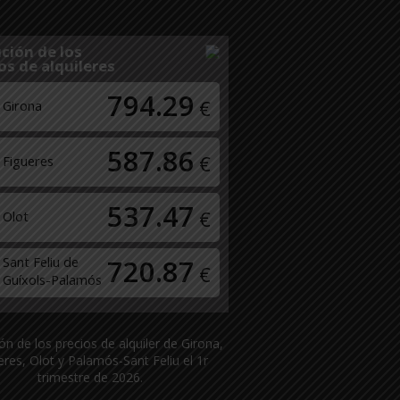
ción de los
os de alquileres
794.29
€
Girona
587.86
€
Figueres
537.47
€
Olot
Sant Feliu de
720.87
€
Guíxols-Palamós
ón de los precios de alquiler de Girona,
eres, Olot y Palamós-Sant Feliu el 1r
trimestre de 2026.