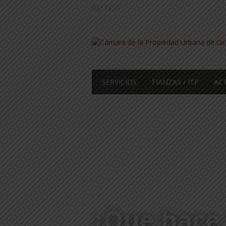
CAT
/
ESP
SERVICIOS
FIANZAS / ITP
AC
¿Que hace 