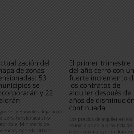
ctualización del
El primer trimestre
apa de zonas
del año cerró con u
ensionadas: 53
fuerte incremento d
unicipios se
los contratos de
ncorporarán y 22
alquiler después de
aldrán
años de disminució
continuada
igueres y Banyoles dejarán de
er zona tensionada si lo
Los precios de alquiler en los
utoriza el Ministerio de
municipios de la provincia de
ivienda y Agenda Urbana,
Girona disminuyeron durante