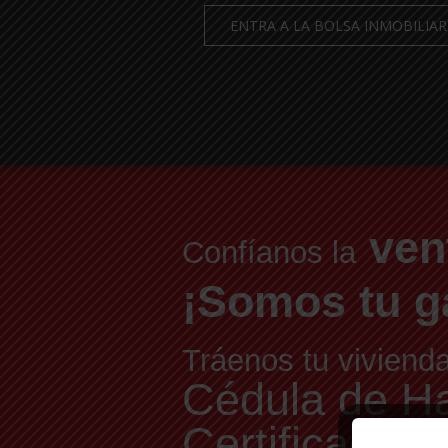
ENTRA A LA BOLSA INMOBILIAR
ven
Confíanos la
¡Somos tu g
Tráenos tu viviend
Cédula de Hab
Certificado E