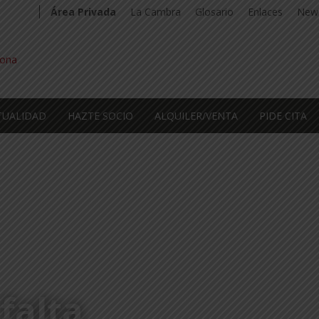
Área Privada
La Cambra
Glosario
Enlaces
News
TUALIDAD
HAZTE SOCIO
ALQUILER/VENTA
PIDE CITA
falta