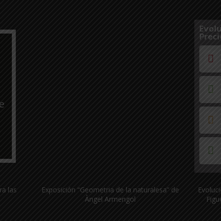
Evolu
Preci
e
ra las
Exposición “Geometria de la naturalesa” de
Evoluci
Àngel Armengol
Figu