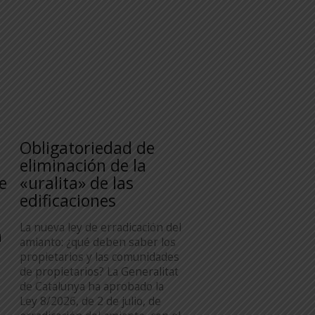
Obligatoriedad de
n
eliminación de la
e
«uralita» de las
edificaciones
La nueva ley de erradicación del
n
amianto: ¿qué deben saber los
propietarios y las comunidades
de propietarios? La Generalitat
de Catalunya ha aprobado la
Ley 8/2026, de 2 de julio, de