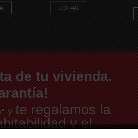
IA
LEER MÁS
ta de tu vivienda.
arantía!
te regalamos la
a* y
itabilidad y el
nergético