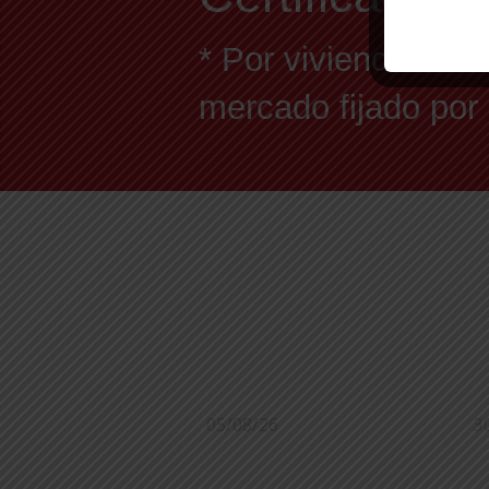
* Por vivienda en e
mercado fijado por
05/08/26
3