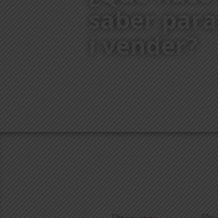
saber para
i vender?
¿COMO LO HACEMOS?