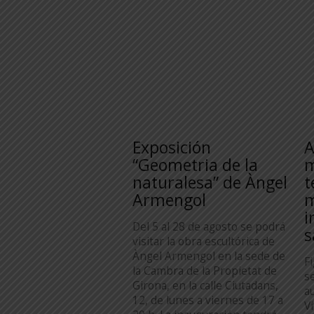
Exposición
A
“Geometria de la
m
naturalesa” de Àngel
t
Armengol
m
i
Del 5 al 28 de agosto se podrá
s
visitar la obra escultórica de
Àngel Armengol en la sede de
F
la Cambra de la Propietat de
s
Girona, en la calle Ciutadans,
a
12, de lunes a viernes de 17 a
V