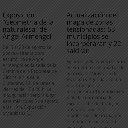
Exposición
Actualización del
“Geometria de la
mapa de zonas
naturalesa” de
tensionadas: 53
Àngel Armengol
municipios se
incorporarán y 22
Del 5 al 28 de agosto se
saldrán
podrá visitar la obra
escultórica de Àngel
Figueres y Banyoles dejarán
Armengol en la sede de la
de ser zona tensionada si lo
Cambra de la Propietat de
autoriza el Ministerio de
Girona, en la calle
Vivienda y Agenda Urbana,
Ciutadans, 12, de lunes a
mientras que se
viernes de 17 a 20 h. La
incorporarán 16 municipios
inauguración tendrá lugar
más de la provincia de
este miércoles 5 de agosto,
Girona. Cabe destacar, no
a las 19 h. Exposición
obstante, que esta
organizada […]
modificación del mapa, por
el momento, no está en
...
vigor. Para que lo esté, es