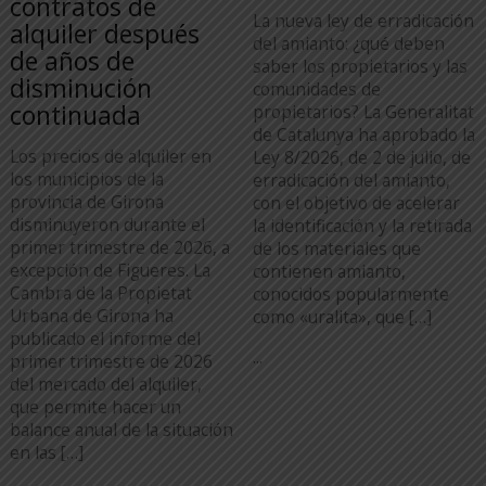
contratos de
La nueva ley de erradicación
alquiler después
del amianto: ¿qué deben
de años de
saber los propietarios y las
disminución
comunidades de
continuada
propietarios? La Generalitat
de Catalunya ha aprobado la
Los precios de alquiler en
Ley 8/2026, de 2 de julio, de
los municipios de la
erradicación del amianto,
provincia de Girona
con el objetivo de acelerar
disminuyeron durante el
la identificación y la retirada
primer trimestre de 2026, a
de los materiales que
excepción de Figueres. La
contienen amianto,
Cambra de la Propietat
conocidos popularmente
Urbana de Girona ha
como «uralita», que […]
publicado el informe del
...
primer trimestre de 2026
del mercado del alquiler,
que permite hacer un
balance anual de la situación
en las […]