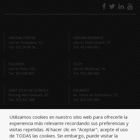
GIRONA CENTRE
GIRONA EIXAMPLE
Carrer Ciutadans, 12
Carrer Emili Grahit, 37
Tel. 972 20 06 16
Tel. 972 416 413
FIGUERES
OLOT
Carrer Nou, 105
Carrer Mulleras, 16
Tel. 972 500 821
Tel. 972 268 350
SANT FELIU DE GUÍXOLS
PALAMÓS
Passeig dels Guíxols, 27
Av. Onze de Setembre, 12
Tel. 972 321 284
Tel. 872 591 959
Utilizamos cookies en nuestro sitio web para ofrecerle la
experiencia más relevante recordando sus preferencias y
Tel.
visitas repetidas. Al hacer clic en "Aceptar", acepte el uso
de TODAS las cookies. Sin embargo, puede visitar la