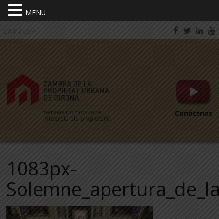
MENU
CAT
/
ESP
Conócenos
1083px-
Solemne_apertura_de_la