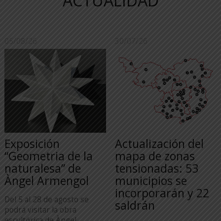
ACTUALIDAD
05/08/26
30/07/26
Exposición
Actualización del
“Geometria de la
mapa de zonas
naturalesa” de
tensionadas: 53
Àngel Armengol
municipios se
incorporarán y 22
Del 5 al 28 de agosto se
saldrán
podrá visitar la obra
escultórica de Àngel