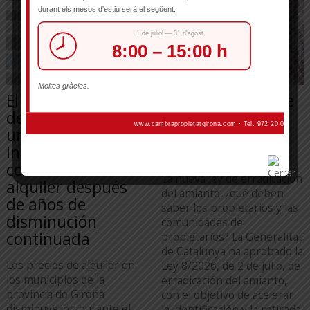
El primer trimestre
Obligatoriedad de
del año cerró con
eliminación de la
un fuerte
«uralita» de las
incremento de los
edificaciones
contratos de
La nueva ley de erradicación
alquiler después
del amianto: ¿qué deben
de años de
saber los propietarios y las
disminución
comunidades de
continuada
propietarios? La Generalitat
de Catalunya ha aprobado la
Los precios de alquiler en
Ley 8/2026, de 2 de julio, de
los municipios de la
erradicación del amianto,
provincia de Girona
con el objetivo de acelerar
disminuyeron durante el
la identificación y la retirada