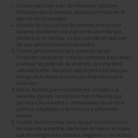
La vivienda como pilar del bienestar colectivo.
Reclaman que la vivienda sea una prioridad en la
agenda social europea.
Impulso de una política de vivienda estructural.
Quieren mantener una política de vivienda que
perdure en el tiempo, ya que consideran que son
las que aportan buenos resultados.
Convergencia territorial y cohesión social.
Proponen establecer criterios comunes para medir
y evaluar las políticas de vivienda, con objetivos
calendarizados. Destacan que el país está muy por
debajo de la media europea en vivienda social e
inversión.
Marco flexible para el urbanismo, el suelo y la
vivienda. Europa necesita un marco flexible que
permita a los estados y comunidades desarrollar
políticas adaptadas al territorio y a diferentes
escalas.
Fondos permanentes para apoyar la construcción
de vivienda asequible. Reclaman un marco europeo
que dé margen a los estados, regiones y municipios