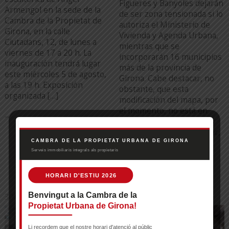
Figueres y Banyoles dejarán
Armengol en la sede de la
de ser zona tensionada si lo
Cambra de la Propietat de
autoriza el Ministerio de
Girona, en la calle
Vivienda y Agenda Urbana,
Ciutadans, 12, de lunes a
mientras que se
viernes de 17 a 20 h. La
incorporarán 16 municipios
inauguración tendrá lugar
más de la provincia de
este miércoles 5 de agosto,
Girona. Cabe destacar, no
a las 19 h. Exposición
obstante, que esta
organizada […]
modificación del mapa, por
el momento, no está en
...
vigor. Para que lo esté, es
necesario, en primer lugar,
[…]
...
30/07/26
20/07/26