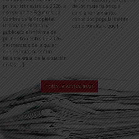
primer trimestre de 2026, a
de los materiales que
excepción de Figueres. La
contienen amianto,
Cambra de la Propietat
conocidos popularmente
Urbana de Girona ha
como «uralita», que […]
publicado el informe del
...
primer trimestre de 2026
del mercado del alquiler,
que permite hacer un
balance anual de la situación
en las […]
...
TODA LA ACTUALIDAD