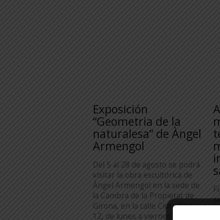
Exposición
A
“Geometria de la
m
naturalesa” de Àngel
t
Armengol
m
i
Del 5 al 28 de agosto se podrá
s
visitar la obra escultórica de
Àngel Armengol en la sede de
F
la Cambra de la Propietat de
s
Girona, en la calle Ciutadans,
a
12, de lunes a viernes de 17 a