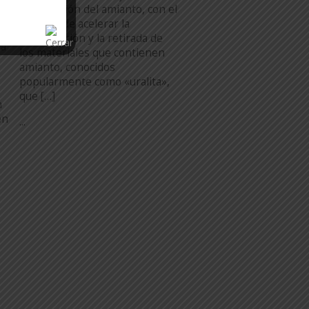
erradicación del amianto, con el
a
objetivo de acelerar la
identificación y la retirada de
na
los materiales que contienen
amianto, conocidos
popularmente como «uralita»,
que […]
n
en
...