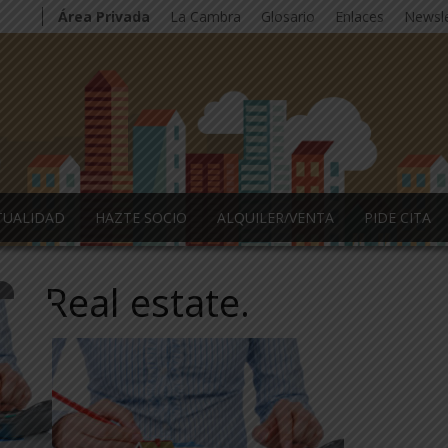
Área Privada
La Cambra
Glosario
Enlaces
Newsle
TUALIDAD
HAZTE SOCIO
ALQUILER/VENTA
PIDE CITA
Real estate.