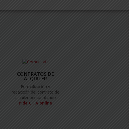
CONTRATOS DE
ALQUILER
a
Formalización y
redacción del contrato de
alquiler personalizado
Pide CITA online