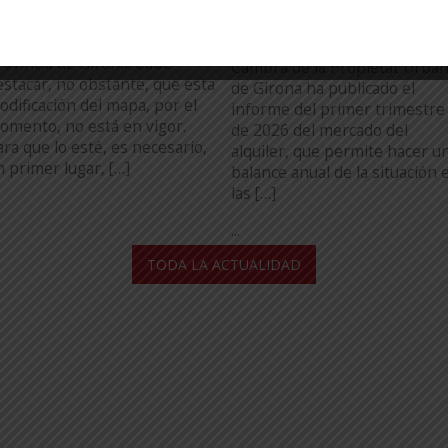
ivienda y Agenda Urbana,
Girona disminuyeron durante
ientras que se incorporarán
el primer trimestre de 2026, 
6 municipios más de la
excepción de Figueres. La
rovincia de Girona. Cabe
Cambra de la Propietat Urba
estacar, no obstante, que esta
de Girona ha publicado el
odificación del mapa, por el
informe del primer trimestre
omento, no está en vigor.
de 2026 del mercado del
ara que lo esté, es necesario,
alquiler, que permite hacer u
n primer lugar, […]
balance anual de la situación 
las […]
...
TODA LA ACTUALIDAD