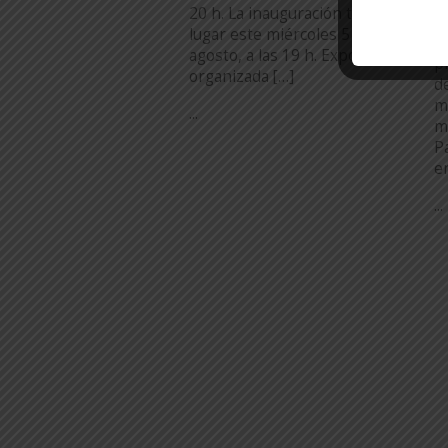
V
20 h. La inauguración tendrá
m
lugar este miércoles 5 de
1
agosto, a las 19 h. Exposición
p
organizada […]
d
m
...
m
P
e
...