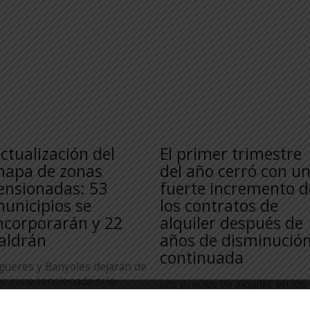
ctualización del
El primer trimestre
apa de zonas
del año cerró con u
ensionadas: 53
fuerte incremento d
unicipios se
los contratos de
ncorporarán y 22
alquiler después de
aldrán
años de disminució
continuada
igueres y Banyoles dejarán de
er zona tensionada si lo
Los precios de alquiler en los
utoriza el Ministerio de
municipios de la provincia de