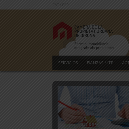
CAT
/
ESP
SERVICIOS
FIANZAS / ITP
AC