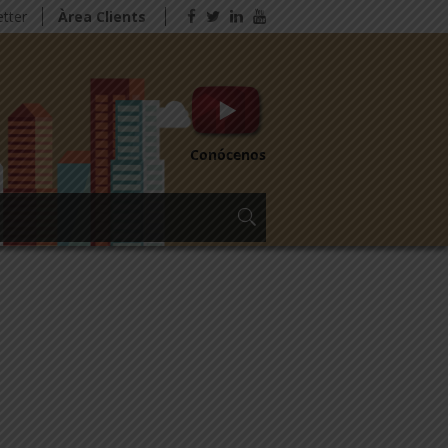
tter
Àrea Clients
Conócenos