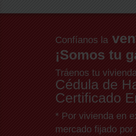
ven
Confíanos la
¡Somos tu g
Tráenos tu viviend
Cédula de Hab
Certificado E
* Por vivienda en e
mercado fijado por