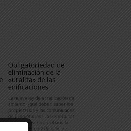
Obligatoriedad de
n
eliminación de la
e
«uralita» de las
edificaciones
La nueva ley de erradicación del
n
amianto: ¿qué deben saber los
propietarios y las comunidades
de propietarios? La Generalitat
de Catalunya ha aprobado la
Ley 8/2026, de 2 de julio, de