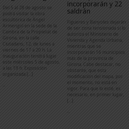
incorporarán y 22
Del 5 al 28 de agosto se
saldrán
podrá visitar la obra
escultórica de Àngel
Figueres y Banyoles dejarán
Armengol en la sede de la
de ser zona tensionada si lo
Cambra de la Propietat de
autoriza el Ministerio de
Girona, en la calle
Vivienda y Agenda Urbana,
Ciutadans, 12, de lunes a
mientras que se
viernes de 17 a 20 h. La
incorporarán 16 municipios
inauguración tendrá lugar
más de la provincia de
este miércoles 5 de agosto,
Girona. Cabe destacar, no
a las 19 h. Exposición
obstante, que esta
organizada […]
modificación del mapa, por
el momento, no está en
...
vigor. Para que lo esté, es
necesario, en primer lugar,
[…]
...