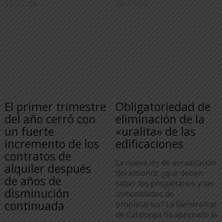
30/07/26
20/07/26
El primer trimestre
Obligatoriedad de
del año cerró con
eliminación de la
un fuerte
«uralita» de las
incremento de los
edificaciones
contratos de
La nueva ley de erradicación
alquiler después
del amianto: ¿qué deben
de años de
saber los propietarios y las
disminución
comunidades de
continuada
propietarios? La Generalitat
de Catalunya ha aprobado la