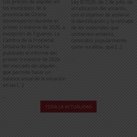
Los precios de alquiler en
Ley 8/2026, de 2 de julio, de
los municipios de la
erradicación del amianto,
provincia de Girona
con el objetivo de acelerar
disminuyeron durante el
la identificación y la retirada
primer trimestre de 2026, a
de los materiales que
excepción de Figueres. La
contienen amianto,
Cambra de la Propietat
conocidos popularmente
Urbana de Girona ha
como «uralita», que […]
publicado el informe del
...
primer trimestre de 2026
del mercado del alquiler,
que permite hacer un
balance anual de la situación
en las […]
...
TODA LA ACTUALIDAD