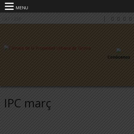
MENU
CAT
/
ESP
Conócenos
IPC març