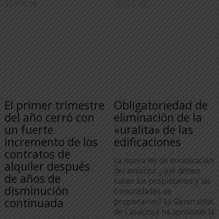
30/07/26
20/07/26
El primer trimestre
Obligatoriedad de
del año cerró con
eliminación de la
un fuerte
«uralita» de las
incremento de los
edificaciones
contratos de
La nueva ley de erradicación
alquiler después
del amianto: ¿qué deben
de años de
saber los propietarios y las
disminución
comunidades de
continuada
propietarios? La Generalitat
de Catalunya ha aprobado la