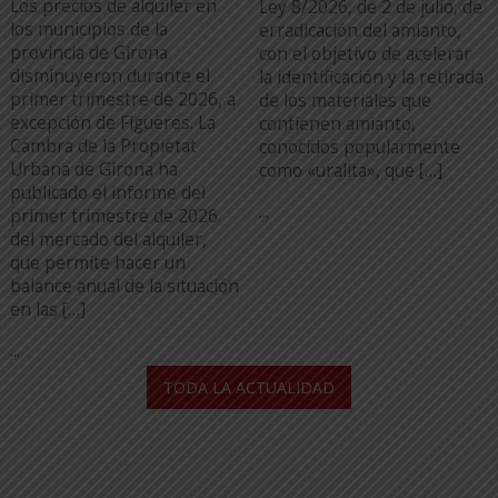
Los precios de alquiler en
Ley 8/2026, de 2 de julio, de
los municipios de la
erradicación del amianto,
provincia de Girona
con el objetivo de acelerar
disminuyeron durante el
la identificación y la retirada
primer trimestre de 2026, a
de los materiales que
excepción de Figueres. La
contienen amianto,
Cambra de la Propietat
conocidos popularmente
Urbana de Girona ha
como «uralita», que […]
publicado el informe del
...
primer trimestre de 2026
del mercado del alquiler,
que permite hacer un
balance anual de la situación
en las […]
...
TODA LA ACTUALIDAD