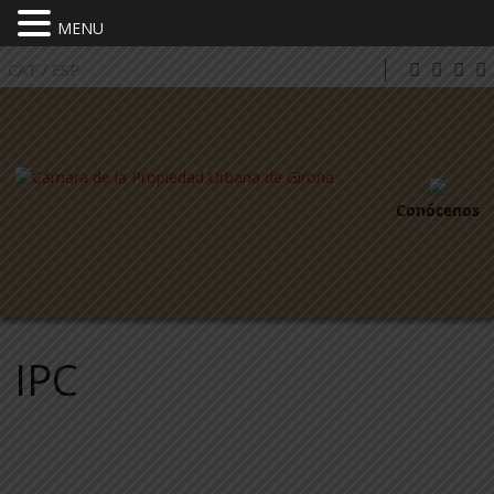
MENU
CAT
/
ESP
Conócenos
IPC