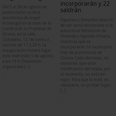
incorporarán y 22
Del 5 al 28 de agosto se
saldrán
podrá visitar la obra
escultórica de Àngel
Figueres y Banyoles dejarán
Armengol en la sede de la
de ser zona tensionada si lo
Cambra de la Propietat de
autoriza el Ministerio de
Girona, en la calle
Vivienda y Agenda Urbana,
Ciutadans, 12, de lunes a
mientras que se
viernes de 17 a 20 h. La
incorporarán 16 municipios
inauguración tendrá lugar
más de la provincia de
este miércoles 5 de agosto,
Girona. Cabe destacar, no
a las 19 h. Exposición
obstante, que esta
organizada […]
modificación del mapa, por
el momento, no está en
...
vigor. Para que lo esté, es
necesario, en primer lugar,
[…]
...