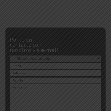
Ponte en
contacto con
nosotros vía
e-mail