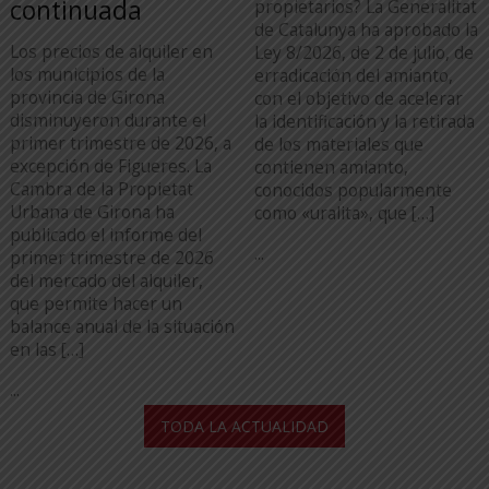
continuada
propietarios? La Generalitat
de Catalunya ha aprobado la
Los precios de alquiler en
Ley 8/2026, de 2 de julio, de
los municipios de la
erradicación del amianto,
provincia de Girona
con el objetivo de acelerar
disminuyeron durante el
la identificación y la retirada
primer trimestre de 2026, a
de los materiales que
excepción de Figueres. La
contienen amianto,
Cambra de la Propietat
conocidos popularmente
Urbana de Girona ha
como «uralita», que […]
publicado el informe del
...
primer trimestre de 2026
del mercado del alquiler,
que permite hacer un
balance anual de la situación
en las […]
...
TODA LA ACTUALIDAD