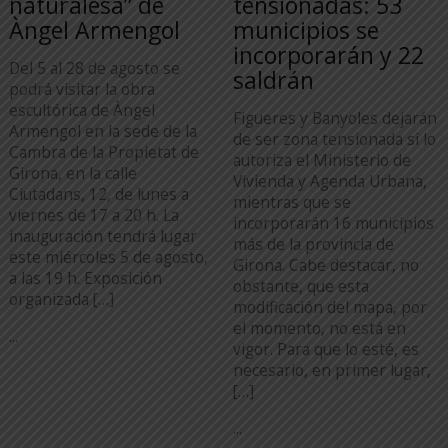
naturalesa” de
tensionadas: 53
Àngel Armengol
municipios se
incorporarán y 22
Del 5 al 28 de agosto se
saldrán
podrá visitar la obra
escultórica de Àngel
Figueres y Banyoles dejarán
Armengol en la sede de la
de ser zona tensionada si lo
Cambra de la Propietat de
autoriza el Ministerio de
Girona, en la calle
Vivienda y Agenda Urbana,
Ciutadans, 12, de lunes a
mientras que se
viernes de 17 a 20 h. La
incorporarán 16 municipios
inauguración tendrá lugar
más de la provincia de
este miércoles 5 de agosto,
Girona. Cabe destacar, no
a las 19 h. Exposición
obstante, que esta
organizada […]
modificación del mapa, por
el momento, no está en
...
vigor. Para que lo esté, es
necesario, en primer lugar,
[…]
...