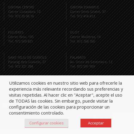
GIRONA CENTRE
GIRONA EIXAMPLE
Carrer Ciutadans, 12
Carrer Emili Grahit, 37
Tel. 972 20 06 16
Tel. 972 416 413
FIGUERES
OLOT
Carrer Nou, 105
Carrer Mulleras, 16
Tel. 972 500 821
Tel. 972 268 350
SANT FELIU DE GUÍXOLS
PALAMÓS
Passeig dels Guíxols, 27
Av. Onze de Setembre, 12
Tel. 972 321 284
Tel. 872 591 959
Utilizamos cookies en nuestro sitio web para ofrecerle la
experiencia más relevante recordando sus preferencias y
Tel.
visitas repetidas. Al hacer clic en "Aceptar", acepte el uso
de TODAS las cookies. Sin embargo, puede visitar la
configuración de las cookies para proporcionar un
consentimiento controlado.
iglesiesassociats
Configurar cookies
Acceptar