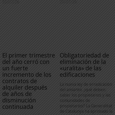
30/07/26
20/07/26
El primer trimestre
Obligatoriedad de
del año cerró con
eliminación de la
un fuerte
«uralita» de las
incremento de los
edificaciones
contratos de
La nueva ley de erradicación
alquiler después
del amianto: ¿qué deben
de años de
saber los propietarios y las
disminución
comunidades de
continuada
propietarios? La Generalitat
de Catalunya ha aprobado la