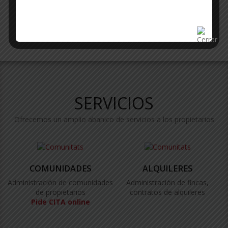
SERVICIOS
Ofrecemos un amplio abanico de servicios a los propietarios
COMUNIDADES
ALQUILERES
Administración de comunidades
Administración de fincas,
de propietarios
contratos de alquileres
Pide CITA online