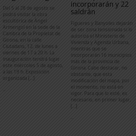
incorporarán y 22
Del 5 al 28 de agosto se
saldrán
podrá visitar la obra
escultórica de Àngel
Figueres y Banyoles dejarán
Armengol en la sede de la
de ser zona tensionada si lo
Cambra de la Propietat de
autoriza el Ministerio de
Girona, en la calle
Vivienda y Agenda Urbana,
Ciutadans, 12, de lunes a
mientras que se
viernes de 17 a 20 h. La
incorporarán 16 municipios
inauguración tendrá lugar
más de la provincia de
este miércoles 5 de agosto,
Girona. Cabe destacar, no
a las 19 h. Exposición
obstante, que esta
organizada […]
modificación del mapa, por
el momento, no está en
...
vigor. Para que lo esté, es
necesario, en primer lugar,
[…]
...