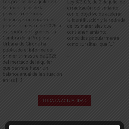
Los precios de alquiler en
Ley 8/2026, de 2 de julio, de
los municipios de la
erradicación del amianto,
provincia de Girona
con el objetivo de acelerar
disminuyeron durante el
la identificación y la retirada
primer trimestre de 2026, a
de los materiales que
excepción de Figueres. La
contienen amianto,
Cambra de la Propietat
conocidos popularmente
Urbana de Girona ha
como «uralita», que […]
publicado el informe del
...
primer trimestre de 2026
del mercado del alquiler,
que permite hacer un
balance anual de la situación
en las […]
...
TODA LA ACTUALIDAD