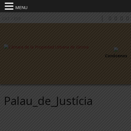
MENU
CAT
/
ESP
Conócenos
Palau_de_Justícia