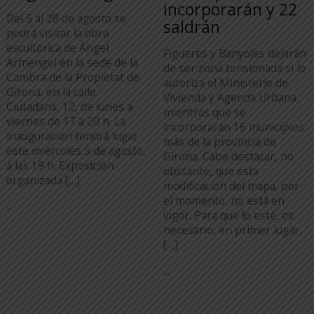
incorporarán y 22
Del 5 al 28 de agosto se
saldrán
podrá visitar la obra
escultórica de Àngel
Figueres y Banyoles dejarán
Armengol en la sede de la
de ser zona tensionada si lo
Cambra de la Propietat de
autoriza el Ministerio de
Girona, en la calle
Vivienda y Agenda Urbana,
Ciutadans, 12, de lunes a
mientras que se
viernes de 17 a 20 h. La
incorporarán 16 municipios
inauguración tendrá lugar
más de la provincia de
este miércoles 5 de agosto,
Girona. Cabe destacar, no
a las 19 h. Exposición
obstante, que esta
organizada […]
modificación del mapa, por
el momento, no está en
...
vigor. Para que lo esté, es
necesario, en primer lugar,
[…]
...