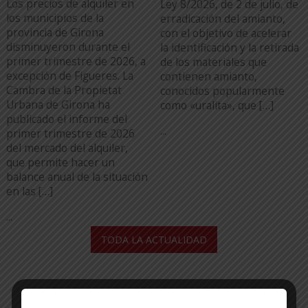
Los precios de alquiler en
Ley 8/2026, de 2 de julio, de
los municipios de la
erradicación del amianto,
provincia de Girona
con el objetivo de acelerar
disminuyeron durante el
la identificación y la retirada
primer trimestre de 2026, a
de los materiales que
excepción de Figueres. La
contienen amianto,
Cambra de la Propietat
conocidos popularmente
Urbana de Girona ha
como «uralita», que […]
publicado el informe del
...
primer trimestre de 2026
del mercado del alquiler,
que permite hacer un
balance anual de la situación
en las […]
...
TODA LA ACTUALIDAD