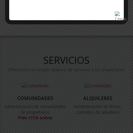
SERVICIOS
Ofrecemos un amplio abanico de servicios a los propietarios
COMUNIDADES
ALQUILERES
Administración de comunidades
Administración de fincas,
de propietarios
contratos de alquileres
Pide CITA online