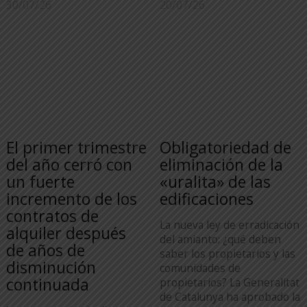
30/07/26
20/07/26
El primer trimestre
Obligatoriedad de
del año cerró con
eliminación de la
un fuerte
«uralita» de las
incremento de los
edificaciones
contratos de
La nueva ley de erradicación
alquiler después
del amianto: ¿qué deben
de años de
saber los propietarios y las
disminución
comunidades de
continuada
propietarios? La Generalitat
de Catalunya ha aprobado la