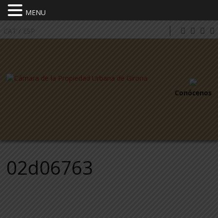
MENU
CAT
/
ESP
Conócenos
02d06763