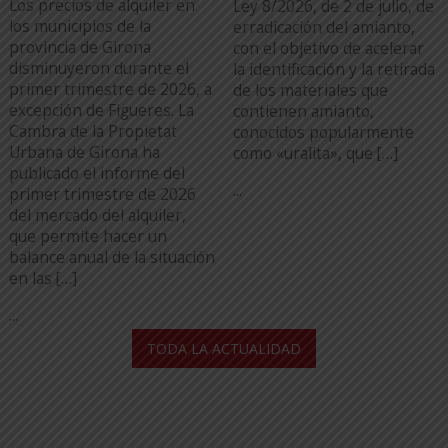
Los precios de alquiler en
Ley 8/2026, de 2 de julio, de
los municipios de la
erradicación del amianto,
provincia de Girona
con el objetivo de acelerar
disminuyeron durante el
la identificación y la retirada
primer trimestre de 2026, a
de los materiales que
excepción de Figueres. La
contienen amianto,
Cambra de la Propietat
conocidos popularmente
Urbana de Girona ha
como «uralita», que […]
publicado el informe del
...
primer trimestre de 2026
del mercado del alquiler,
que permite hacer un
balance anual de la situación
en las […]
...
TODA LA ACTUALIDAD