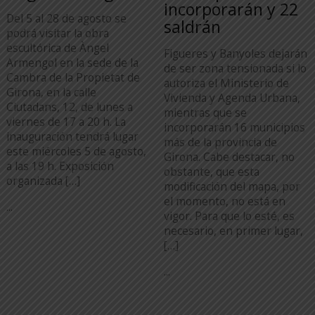
incorporarán y 22
Del 5 al 28 de agosto se
saldrán
podrá visitar la obra
escultórica de Àngel
Figueres y Banyoles dejarán
Armengol en la sede de la
de ser zona tensionada si lo
Cambra de la Propietat de
autoriza el Ministerio de
Girona, en la calle
Vivienda y Agenda Urbana,
Ciutadans, 12, de lunes a
mientras que se
viernes de 17 a 20 h. La
incorporarán 16 municipios
inauguración tendrá lugar
más de la provincia de
este miércoles 5 de agosto,
Girona. Cabe destacar, no
a las 19 h. Exposición
obstante, que esta
organizada […]
modificación del mapa, por
el momento, no está en
...
vigor. Para que lo esté, es
necesario, en primer lugar,
[…]
...