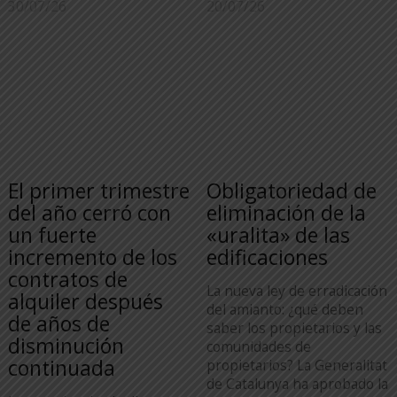
30/07/26
20/07/26
El primer trimestre
Obligatoriedad de
del año cerró con
eliminación de la
un fuerte
«uralita» de las
incremento de los
edificaciones
contratos de
La nueva ley de erradicación
alquiler después
del amianto: ¿qué deben
de años de
saber los propietarios y las
disminución
comunidades de
continuada
propietarios? La Generalitat
de Catalunya ha aprobado la