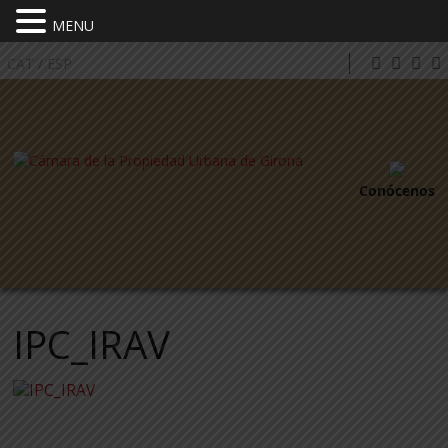
MENU
CAT
/
ESP
Conócenos
IPC_IRAV