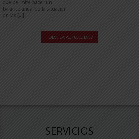
que permite hacer un
balance anual de la situación
en las […]
...
TODA LA ACTUALIDAD
SERVICIOS