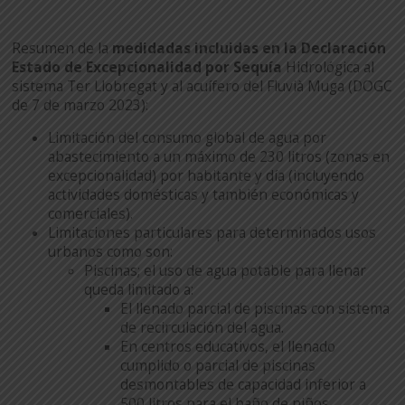
Resumen de la
medidadas incluidas en la Declaración
Estado de Excepcionalidad por Sequía
Hidrológica al
sistema Ter Llobregat y al acuífero del Fluvià Muga (DOGC
de 7 de marzo 2023):
Limitación del consumo global de agua por
abastecimiento a un máximo de 230 litros (zonas en
excepcionalidad) por habitante y día (incluyendo
actividades domésticas y también económicas y
comerciales).
Limitaciones particulares para determinados usos
urbanos como son:
Piscinas; el uso de agua potable para llenar
queda limitado a:
El llenado parcial de piscinas con sistema
de recirculación del agua.
En centros educativos, el llenado
cumplido o parcial de piscinas
desmontables de capacidad inferior a
500 litros para el baño de niños.