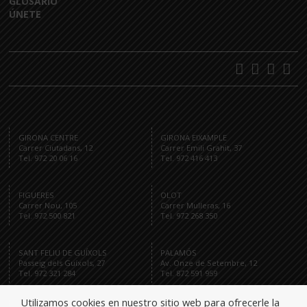
GLOSARIO
ÚNETE
GIRONA CENTRE
GIRONA EIXAMPLE
Carrer Ciutadans, 12
Carrer Emili Grahit, 37
Tel. 972 20 06 16
Tel. 972 416 413
FIGUERES
OLOT
Carrer Nou, 105
Carrer Mulleras, 16
Tel. 972 500 821
Tel. 972 268 350
SANT FELIU DE GUÍXOLS
PALAMÓS
Passeig dels Guíxols, 27
Av. Onze de Setembre, 12
Tel. 972 321 284
Tel. 872 591 959
Utilizamos cookies en nuestro sitio web para ofrecerle la