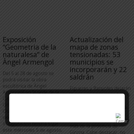
Exposición
Actualización del
“Geometria de la
mapa de zonas
naturalesa” de
tensionadas: 53
Àngel Armengol
municipios se
incorporarán y 22
Del 5 al 28 de agosto se
saldrán
podrá visitar la obra
escultórica de Àngel
Figueres y Banyoles dejarán
Armengol en la sede de la
de ser zona tensionada si lo
Cambra de la Propietat de
autoriza el Ministerio de
Girona, en la calle
Vivienda y Agenda Urbana,
Ciutadans, 12, de lunes a
mientras que se
viernes de 17 a 20 h. La
incorporarán 16 municipios
inauguración tendrá lugar
más de la provincia de
este miércoles 5 de agosto,
Girona. Cabe destacar, no