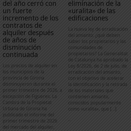
del año cerró con
eliminación de la
un fuerte
«uralita» de las
incremento de los
edificaciones
contratos de
La nueva ley de erradicación
alquiler después
del amianto: ¿qué deben
de años de
saber los propietarios y las
disminución
comunidades de
continuada
propietarios? La Generalitat
de Catalunya ha aprobado la
Los precios de alquiler en
Ley 8/2026, de 2 de julio, de
los municipios de la
erradicación del amianto,
provincia de Girona
con el objetivo de acelerar
disminuyeron durante el
la identificación y la retirada
primer trimestre de 2026, a
de los materiales que
excepción de Figueres. La
contienen amianto,
Cambra de la Propietat
conocidos popularmente
Urbana de Girona ha
como «uralita», que […]
publicado el informe del
...
primer trimestre de 2026
del mercado del alquiler,