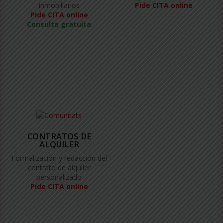
inmobiliarios
Pide CITA online
Pide CITA online
Consulta gratuita
CONTRATOS DE
ALQUILER
Formalización y redacción del
contrato de alquiler
personalizado
Pide CITA online