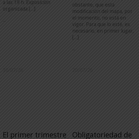
a las 19 h. Exposición
obstante, que esta
organizada […]
modificación del mapa, por
el momento, no está en
...
vigor. Para que lo esté, es
necesario, en primer lugar,
[…]
...
30/07/26
20/07/26
El primer trimestre
Obligatoriedad de