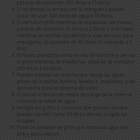
pasarás de consumir 200 litros a 75 litros.
Si no limpias la terraza con la manguera puedes
pasar de usar 500 litros de agua a 50 litros.
Si cierras el grifo mientras te enjabonas las manos,
pasarás de consumir 16 litros a 2 litros; y si lo haces
mientras te cepillas los dientes y usas un vaso para
enjuagarte, el consumo de 30 litros lo reducirás a 1
litro.
Si haces una ducha corta en vez de bañarte y cierras
el grifo mientras te enjabonas, pasarás de consumir
200 litros a 60 litros.
Puedes instalar un sistema que recoja las aguas
grises de la ducha, bañera, lavadora, lavaplatos, y las
aproveche para la cisterna del váter.
Si pulsas el botón de media descarga de la cisterna
utilizarás la mitad de agua.
Arregla los grifos y cisternas que gotean, porque
pueden perder hasta 30 litros diarios, y vigila los
escapes.
Pone un aireador de grifo que mezcla el agua con
aire y gasta menos.