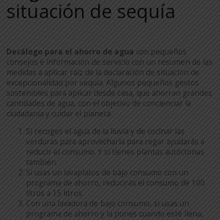
situación de sequía
Decálogo para el ahorro de agua
con pequeños
consejos e información de servicio con un resumen de las
medidas a aplicar raíz de la declaración de situación de
excepcionalidad por sequía. Algunos pequeños gestos
sostenibles para aplicar desde casa, que ahorran grandes
cantidades de agua, con el objetivo de concienciar la
ciudadanía y cuidar el planeta.
Si recoges el agua de la lluvia y de cocinar las
verduras para aprovecharla para regar ayudarás a
reducir el consumo. Y si tienes plantas autóctonas
también.
Si usas un lavaplatos de bajo consumo con un
programa de ahorro, reducirás el consumo de 100
litros a 15 litros.
Con una lavadora de bajo consumo, si usas un
programa de ahorro y la pones cuando esté llena,