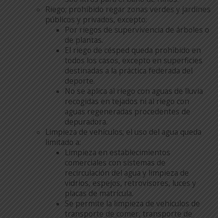
Riego; prohibido regar zonas verdes y jardines
públicos y privados, excepto:
Por riegos de supervivencia de árboles o
de plantas.
El riego de césped queda prohibido en
todos los casos, excepto en superficies
destinadas a la práctica federada del
deporte.
No se aplica al riego con aguas de lluvia
recogidas en tejados ni al riego con
aguas regeneradas procedentes de
depuradora.
Limpieza de vehículos; el uso del agua queda
limitado a:
Limpieza en establecimientos
comerciales con sistemas de
recirculación del agua y limpieza de
vidrios, espejos, retrovisores, luces y
placas de matrícula.
Se permite la limpieza de vehículos de
transporte de comer, transporte de