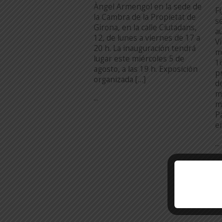
Àngel Armengol en la sede de
F
la Cambra de la Propietat de
s
Girona, en la calle Ciutadans,
a
12, de lunes a viernes de 17 a
V
20 h. La inauguración tendrá
m
lugar este miércoles 5 de
1
agosto, a las 19 h. Exposición
p
organizada […]
d
m
...
m
P
e
...