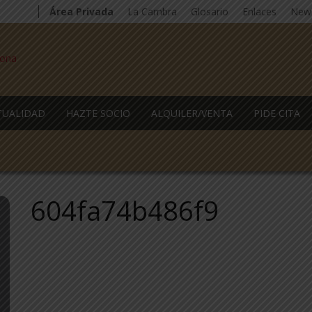
Área Privada
La Cambra
Glosario
Enlaces
News
TUALIDAD
HAZTE SOCIO
ALQUILER/VENTA
PIDE CITA
604fa74b486f9