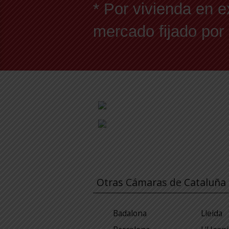
* Por vivienda en e
mercado fijado por
Otras Cámaras de Cataluña
Badalona
Lleida