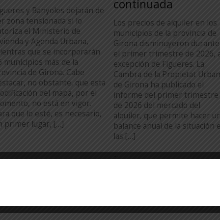
continuada
igueres y Banyoles dejarán de
er zona tensionada si lo
Los precios de alquiler en los
utoriza el Ministerio de
municipios de la provincia de
ivienda y Agenda Urbana,
Girona disminuyeron durante
ientras que se incorporarán
el primer trimestre de 2026, 
6 municipios más de la
excepción de Figueres. La
rovincia de Girona. Cabe
Cambra de la Propietat Urba
estacar, no obstante, que esta
de Girona ha publicado el
odificación del mapa, por el
informe del primer trimestre
omento, no está en vigor.
de 2026 del mercado del
ara que lo esté, es necesario,
alquiler, que permite hacer u
n primer lugar, […]
balance anual de la situación 
las […]
...
TODA LA ACTUALIDAD