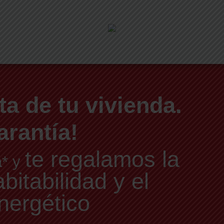
ta de tu vivienda.
arantía!
te regalamos la
a* y
itabilidad y el
nergético