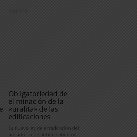
20/07/26
Obligatoriedad de
n
eliminación de la
e
«uralita» de las
edificaciones
La nueva ley de erradicación del
n
amianto: ¿qué deben saber los