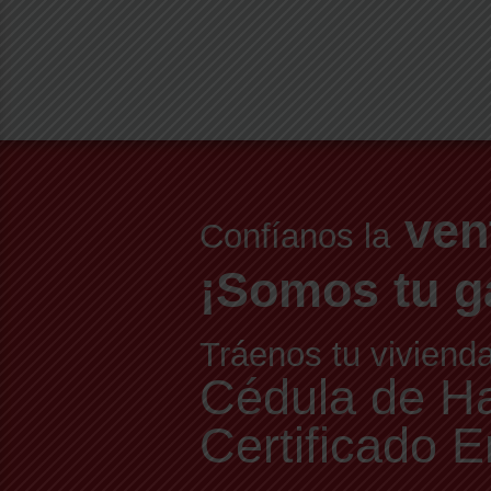
ven
Confíanos la
¡Somos tu g
Tráenos tu viviend
Cédula de Hab
Certificado E