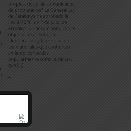
propietarios y las comunidades
de propietarios? La Generalitat
de Catalunya ha aprobado la
Ley 8/2026, de 2 de julio, de
erradicación del amianto, con el
a
objetivo de acelerar la
identificación y la retirada de
na
los materiales que contienen
amianto, conocidos
popularmente como «uralita»,
que […]
n
en
...