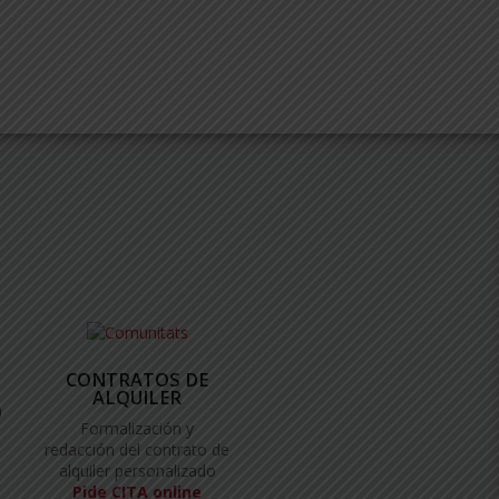
CONTRATOS DE
ALQUILER
a
Formalización y
redacción del contrato de
alquiler personalizado
Pide CITA online