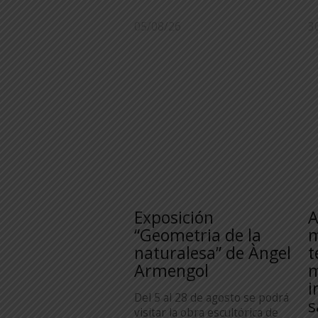
05/08/26
3
Exposición
A
“Geometria de la
m
naturalesa” de Àngel
t
Armengol
m
i
Del 5 al 28 de agosto se podrá
s
visitar la obra escultórica de