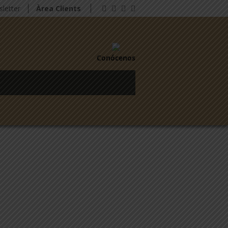
letter
Àrea Clients
Conócenos