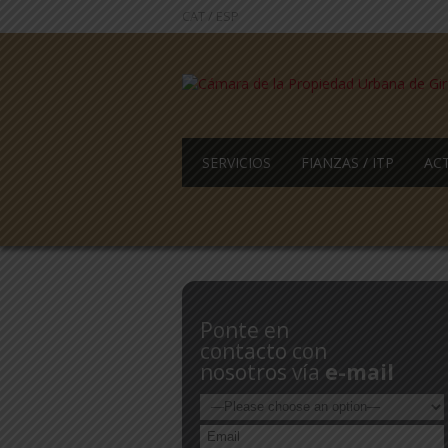
CAT
/
ESP
SERVICIOS
FIANZAS / ITP
AC
Ponte en
contacto con
nosotros vía
e-mail