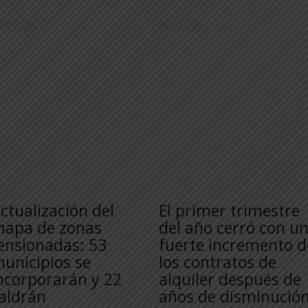
0/07/26
30/07/26
ctualización del
El primer trimestre
apa de zonas
del año cerró con u
ensionadas: 53
fuerte incremento d
unicipios se
los contratos de
ncorporarán y 22
alquiler después de
aldrán
años de disminució