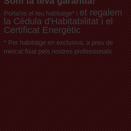
Som la teva garantia!
et regalem
Porta'ns el teu habitatge* i
la Cèdula d'Habitabilitat i el
Certificat Energètic
* Per habitatge en exclusiva, a preu de
mercat fixat pels nostres professionals