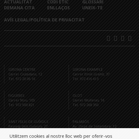
ACTUALITAT
CODI ÈTIC
GLOSSARI
DEMANA CITA
ENLLAÇOS
UNEIX-TE
AVÍS LEGAL/POLÍTICA DE PRIVACITAT
GIRONA CENTRE
GIRONA EIXAMPLE
Carrer Ciutadans, 12
Carrer Emili Grahit, 37
Tel. 972 20 06 16
Tel. 972 416 413
FIGUERES
OLOT
Carrer Nou, 105
Carrer Mulleras, 16
Tel. 972 500 821
Tel. 972 268 350
SANT FELIU DE GUÍXOLS
PALAMÓS
Passeig dels Guíxols, 27
Av. Onze de Setembre, 12
Tel. 972 321 284
Tel. 872 591 959
Utilitzem cookies al nostre lloc web per oferir-vos