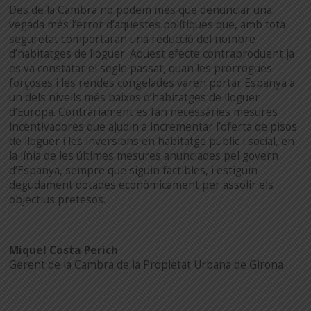
Des de la Cambra no podem més que denunciar una
vegada més l’error d’aquestes polítiques que, amb tota
seguretat comportaran una reducció del nombre
d’habitatges de lloguer. Aquest efecte contraproduent ja
es va constatar el segle passat, quan les pròrrogues
forçoses i les rendes congelades varen portar Espanya a
un dels nivells més baixos d’habitatges de lloguer
d’Europa. Contràriament es fan necessàries mesures
incentivadores que ajudin a incrementar l’oferta de pisos
de lloguer i les inversions en habitatge públic i social, en
la línia de les últimes mesures anunciades pel govern
d’Espanya, sempre que siguin factibles, i estiguin
degudament dotades econòmicament per assolir els
objectius pretesos.
Miquel Costa Perich
Gerent de la Cambra de la Propietat Urbana de Girona