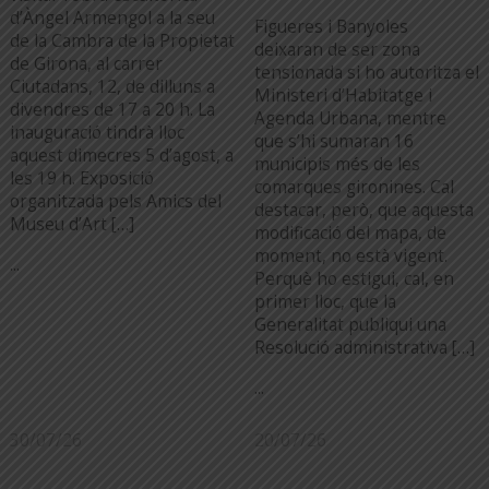
d’Àngel Armengol a la seu
Figueres i Banyoles
de la Cambra de la Propietat
deixaran de ser zona
de Girona, al carrer
tensionada si ho autoritza el
Ciutadans, 12, de dilluns a
Ministeri d’Habitatge i
divendres de 17 a 20 h. La
Agenda Urbana, mentre
inauguració tindrà lloc
que s’hi sumaran 16
aquest dimecres 5 d’agost, a
municipis més de les
les 19 h. Exposició
comarques gironines. Cal
organitzada pels Amics del
destacar, però, que aquesta
Museu d’Art […]
modificació del mapa, de
moment, no està vigent.
...
Perquè ho estigui, cal, en
primer lloc, que la
Generalitat publiqui una
Resolució administrativa […]
...
30/07/26
20/07/26