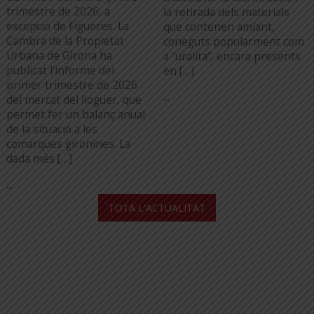
trimestre de 2026, a
la retirada dels materials
excepció de Figueres. La
que contenen amiant,
Cambra de la Propietat
coneguts popularment com
Urbana de Girona ha
a “uralita”, encara presents
publicat l’informe del
en […]
primer trimestre de 2026
...
del mercat del lloguer, que
permet fer un balanç anual
de la situació a les
comarques gironines. La
dada més […]
...
TOTA L'ACTUALITAT