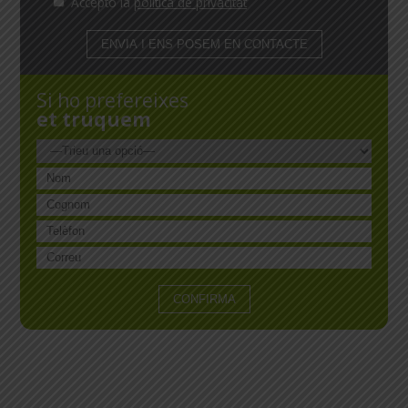
Accepto la
política de privacitat
Si ho prefereixes
et truquem