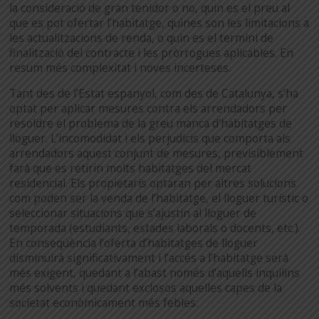
la consideració de gran tenidor o no, quin es el preu al
que es pot ofertar l’habitatge, quines son les limitacions a
les actualitzacions de renda, o quin es el termini de
finalització del contracte i les pròrrogues aplicables. En
resum més complexitat i noves incerteses.
Tant des de l’Estat espanyol, com des de Catalunya, s’ha
optat per aplicar mesures contra els arrendadors per
resoldre el problema de la greu manca d’habitatges de
lloguer. L’incomodidat i els perjudicis que comporta als
arrendadors aquest conjunt de mesures, previsiblement
farà que es retirin molts habitatges del mercat
residencial. Els propietaris optaran per altres solucions
com poden ser la venda de l’habitatge, el lloguer turístic o
seleccionar situacions que s’ajustin al lloguer de
temporada (estudiants, estades laborals o docents, etc.).
En conseqüència l’oferta d’habitatges de lloguer
disminuirà significativament i l’accés a l’habitatge serà
més exigent, quedant a l’abast només d’aquells inquilins
més solvents i quedant exclosos aquelles capes de la
societat econòmicament més febles.