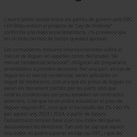
L’acord polític assolit entre els partits de govern amb ERC
i EH Bildu entorn al projecte de “Ley de Vivienda”
conforma una majoria parlamentària, i fa preveure que
en un breu termini de temps quedarà aprovat.
Les contundents mesures intervencionistes sobre el
mercat de lloguer en aquelles zones declarades “de
mercat residencial tensionat”, obligaran als propietaris
arrendadors a prendre decisions. Per una part, en cas de
seguir en el mercat residencial, seran aplicables un
seguit de limitacions, com ara que els preus de lloguer no
seran els lliurament pactats per les parts sinó que
vindran condicionats pel preu establert en contractes
anteriors, o bé que no es podrà actualitzar el preu de
lloguer segons IPC, sinó que hi ha topalls del 2% i del 3%
per aquest any 2023 i 2024, a partir de llavors
l’actualització serà en base a un nou índex del que es
desconeixen les directrius. Tan sols se sap que aquest
nou índex no podrà superar en cap cas l’IPC, i que les