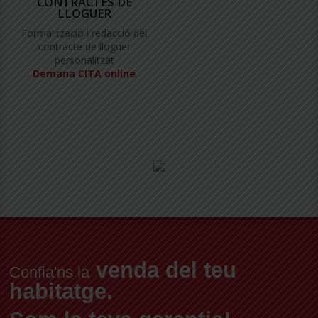
CONTRACTES DE
LLOGUER
Formalització i redacció del
contracte de lloguer
personalitzat
Demana CITA online
venda del teu
Confia'ns la
habitatge.