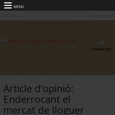
MENU
CAT
/
ESP
Coneix-nos
Article d’opinió:
Enderrocant el
mercat de lloguer