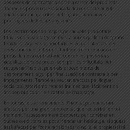
despeses de contractació seran a càrrec del propietari.
També es preveu que la durada del contracte pugui
quedar alterada, a criteri del llogater, amb noves
pròrrogues de fins a 3 anys més.
Les restriccions son majors per aquells propietaris
titulars de 5 habitatges o més, a qui es qualifica de “grans
tenidors”. Aquests propietaris es veuran afectats per
unes condicions diferents tant en la determinació dels
preus de nova contractació, com en les posteriors
actualitzacions de preus, com per les dificultats per
recuperar l’habitatge en els procediments de
desnonament, sigui per finalització de contracte o per
impagaments. També es veuran afectats pel lloguer
social obligatori amb rendes ínfimes que, fàcilment no
arriben ni a cobrir els costos de l’habitatge.
En tot cas, els arrendaments d’habitatges quedaran
afectats per una gran complexitat que requerirà, en tot
moment, l’assessorament d’experts per conèixer en
quines condicions es pot arrendar un habitatge, si aquest
està afectat per “zona tensionada” o no, si el propietari té