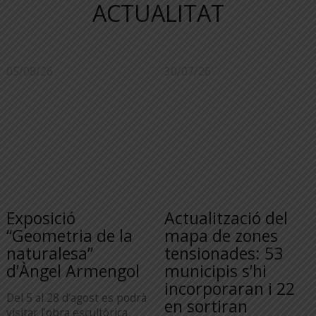
ACTUALITAT
05/08/26
30/07/26
Exposició
Actualització del
“Geometria de la
mapa de zones
naturalesa”
tensionades: 53
d’Àngel Armengol
municipis s’hi
incorporaran i 22
Del 5 al 28 d’agost es podrà
en sortiran
visitar l’obra escultòrica