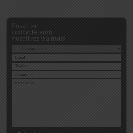
Posa’t en
contacte amb
nosaltres via
mail