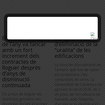
El primer trimestre
Obligatorietat
de l’any va tancar
d’eliminació de la
amb un fort
“uralita” de les
increment dels
edificacions
contractes de
La nova llei d’erradicació de
lloguer després
l’amiant: què han de saber
d’anys de
els propietaris i les
disminució
comunitats de veïns. La
continuada
Generalitat de Catalunya ha
aprovat la Llei 8/2026, de 2
Els preus de lloguer als
de juliol, de l’erradicació de
municipis gironins van
l’amiant, amb l’objectiu
disminuir durant el primer
d’accelerar la identificació i