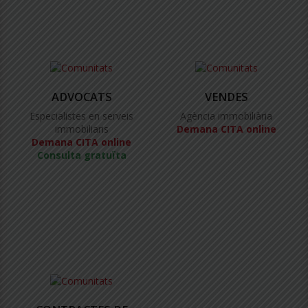
ADVOCATS
VENDES
Especialistes en serveis
Agència immobiliària
immobiliaris
Demana CITA online
Demana CITA online
Consulta gratuïta