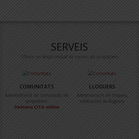
SERVEIS
Oferim un ampli ventall de serveis als propietaris
COMUNITATS
LLOGUERS
Administració de comunitats de
Administració de finques,
propietaris
contractes de lloguers
Demana CITA online