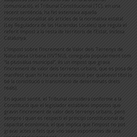
comunicació), el Tribunal Constitucional (TC), en una
recent sentència, ha fet extensiva aquella
inconstitucionalitat als articles de la normativa estatal
(Ley Reguladora de las Haciendas Locales) que regula el
referit impost a la resta de territoris de l’Estat, inclosa
Catalunya.
L’Impost sobre l’Increment de Valor dels Terrenys de
Naturalesa Urbana (IIVTNU), coneguda popularment com
“la plusvàlua municipal”, és un impost que grava
l’increment de valor dels terrenys urbans, que es posa de
manifest quan hi ha una transmissió per qualsevol títol (o
bé la constitució o transmissió de determinats drets
reals).
En aquest sentit, el Tribunal considera conforme a la
Constitució que el legislador estableixi impostos que
gravin l’increment de valor dels terrenys urbans, però
sempre i quan es respecti el principi constitucional de
capacitat econòmica, el que implica que l’impost no pot
gravar actes o fets que «no sean exponentes de una