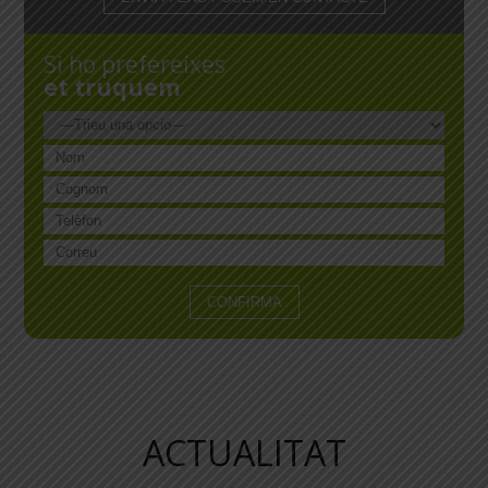
Si ho prefereixes
et truquem
ACTUALITAT