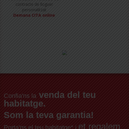
contracte de lloguer
personalitzat
Demana CITA online
venda del teu
Confia'ns la
habitatge.
Som la teva garantia!
et regalem
Porta'ns el teu habitatge* i