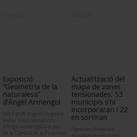
05/08/26
30/07/26
Exposició
Actualització del
“Geometria de la
mapa de zones
naturalesa”
tensionades: 53
d’Àngel Armengol
municipis s’hi
incorporaran i 22
Del 5 al 28 d’agost es podrà
en sortiran
visitar l’obra escultòrica
d’Àngel Armengol a la seu
Figueres i Banyoles
de la Cambra de la Propietat
deixaran de ser zona