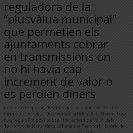
reguladora de la
“plusvàlua municipal”
que permetien els
ajuntaments cobrar
en transmissions on
no hi havia cap
increment de valor o
es perdien diners
Com era d’esperar, després que ja hagués declarat la
inconstitucionalitat de diversos articles de la Norma Foral
que regula l’Impost sobre l’Increment de Valor dels
Terrenys de Naturalesa Urbana del Territori Històric de
Guipúscoa (com vam informar en una anterior