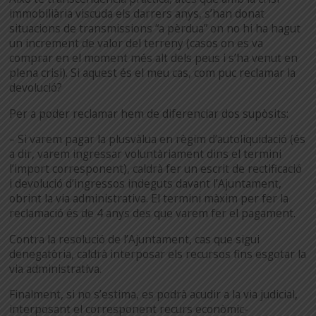
immobiliària viscuda els darrers anys, s’han donat
situacions de transmissions “a pèrdua” on no hi ha hagut
un increment de valor del terreny (casos on es va
comprar en el moment més alt dels peus i s’ha venut en
plena crisi). Si aquest és el meu cas, com puc reclamar la
devolució?
Per a poder reclamar hem de diferenciar dos supòsits:
– Si varem pagar la plusvàlua en règim d’autoliquidació (és
a dir, varem ingressar voluntàriament dins el termini
l’import corresponent), caldrà fer un escrit de rectificació
i devolució d’ingressos indeguts davant l’Ajuntament,
obrint la via administrativa. El termini màxim per fer la
reclamació és de 4 anys des que varem fer el pagament.
Contra la resolució de l’Ajuntament, cas que sigui
denegatòria, caldrà interposar els recursos fins esgotar la
via administrativa.
Finalment, si no s’estima, es podrà acudir a la via judicial,
interposant el corresponent recurs econòmic-