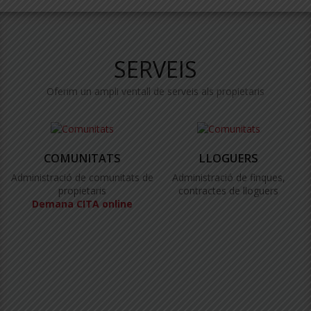
SERVEIS
Oferim un ampli ventall de serveis als propietaris
COMUNITATS
LLOGUERS
Administració de comunitats de
Administració de finques,
propietaris
contractes de lloguers
Demana CITA online