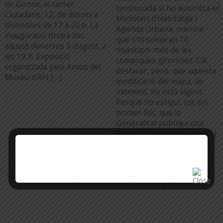
de Girona, al carrer
tensionada si ho autoritza el
Ciutadans, 12, de dilluns a
Ministeri d’Habitatge i
divendres de 17 a 20 h. La
Agenda Urbana, mentre
inauguració tindrà lloc
que s’hi sumaran 16
aquest dimecres 5 d’agost, a
municipis més de les
les 19 h. Exposició
comarques gironines. Cal
organitzada pels Amics del
destacar, però, que aquesta
Museu d’Art […]
modificació del mapa, de
moment, no està vigent.
...
Perquè ho estigui, cal, en
primer lloc, que la
Generalitat publiqui una
Resolució administrativa […]
...
30/07/26
20/07/26