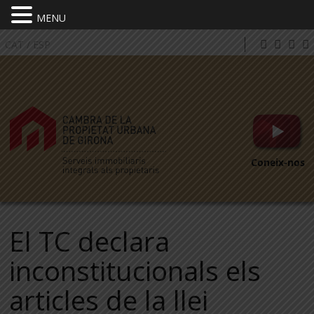
MENU
CAT
/
ESP
Coneix-nos
El TC declara
inconstitucionals els
articles de la llei