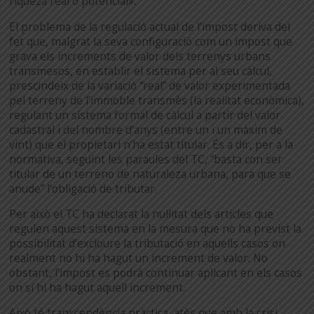
riqueza real o potencial».
El problema de la regulació actual de l’impost deriva del
fet que, malgrat la seva configuració com un impost que
grava els increments de valor dels terrenys urbans
transmesos, en establir el sistema per al seu càlcul,
prescindeix de la variació “real” de valor experimentada
pel terreny de l’immoble transmès (la realitat econòmica),
regulant un sistema formal de càlcul a partir del valor
cadastral i del nombre d’anys (entre un i un màxim de
vint) que el propietari n’ha estat titular. És a dir, per a la
normativa, seguint les paraules del TC, “basta con ser
titular de un terreno de naturaleza urbana, para que se
anude” l’obligació de tributar.
Per això el TC ha declarat la nul·litat dels articles que
regulen aquest sistema en la mesura que no ha previst la
possibilitat d’excloure la tributació en aquells casos on
realment no hi ha hagut un increment de valor. No
obstant, l’impost es podrà continuar aplicant en els casos
on sí hi ha hagut aquell increment.
Això té transcendència pràctica, atès que amb la crisi