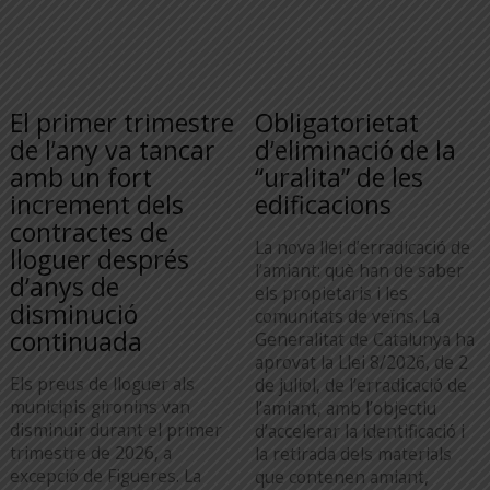
El primer trimestre
Obligatorietat
de l’any va tancar
d’eliminació de la
amb un fort
“uralita” de les
increment dels
edificacions
contractes de
La nova llei d’erradicació de
lloguer després
l’amiant: què han de saber
d’anys de
els propietaris i les
disminució
comunitats de veïns. La
continuada
Generalitat de Catalunya ha
aprovat la Llei 8/2026, de 2
Els preus de lloguer als
de juliol, de l’erradicació de
municipis gironins van
l’amiant, amb l’objectiu
disminuir durant el primer
d’accelerar la identificació i
trimestre de 2026, a
la retirada dels materials
excepció de Figueres. La
que contenen amiant,