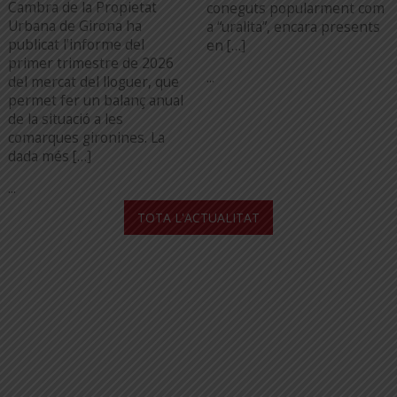
Cambra de la Propietat
coneguts popularment com
Urbana de Girona ha
a “uralita”, encara presents
publicat l’informe del
en […]
primer trimestre de 2026
...
del mercat del lloguer, que
permet fer un balanç anual
de la situació a les
comarques gironines. La
dada més […]
...
TOTA L'ACTUALITAT