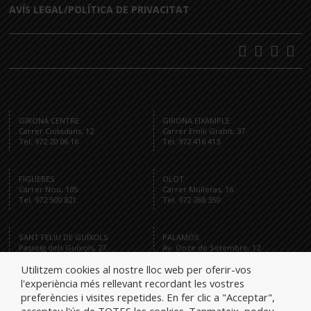
AVÍS LEGAL/POLÍTICA DE PRIVACITAT
GIRONA CENTRE
GIRONA EIXAMPLE
Carrer Ciutadans, 12
Carrer Emili Grahit, 37
Tel. 972 20 06 16
Tel. 972 416 413
FIGUERES
OLOT
Carrer Nou, 105
Carrer Mulleras, 16
Tel. 972 500 821
Tel. 972 268 350
SANT FELIU DE GUÍXOLS
PALAMÓS
Passeig dels Guíxols, 27
Av. Onze de Setembre, 12
Tel. 972 321 284
Tel. 872 591 959
Utilitzem cookies al nostre lloc web per oferir-vos
l'experiència més rellevant recordant les vostres
preferències i visites repetides. En fer clic a "Acceptar",