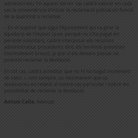
administratiu. En aquest darrer cas caldrà valorar en cada
cas la conveniència d’iniciar la reclamació judicial en funció
de la quantitat a reclamar.
– En el supòsit que sigui l’Ajuntament qui va girar la
liquidació de l’impost (p.ex. perquè no s’ha pagat en
període voluntari), caldrà interposar els recursos
administratius procedents dins els terminis previstos
(normalment breus), ja que si els deixem passar no
podrem reclamar la devolució.
En tot cas, caldrà acreditar que no hi ha hagut increment
de valor, i, com sempre, us recomanem que us
assessoreu en relació al vostre cas particular i sobre les
possibilitat de reclamar la devolució.
Antoni Calle.
Advocat