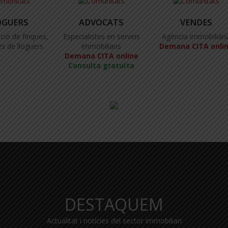
OGUERS
ADVOCATS
VENDES
ció de finques,
Especialistes en serveis
Agència immobiliàri
s de lloguers
immobiliaris
Demana CITA onli
Demana CITA online
Consulta gratuïta
DESTAQUEM
Actualitat i notícies del sector immobiliari