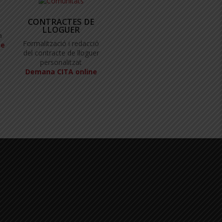
CONTRACTES DE
LLOGUER
a
Formalització i redacció
ne
del contracte de lloguer
personalitzat
Demana CITA online