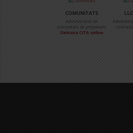
COMUNITATS
LL
Administració de
Administra
comunitats de propietaris
contracte
Demana CITA online