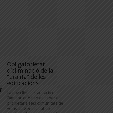
Obligatorietat
d’eliminació de la
“uralita” de les
edificacions
r
La nova llei d’erradicació de
l’amiant: què han de saber els
propietaris i les comunitats de
veïns. La Generalitat de