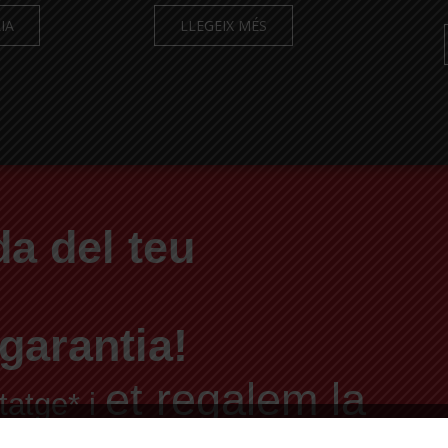
IA
LLEGEIX MÉS
a del teu
garantia!
et regalem la
tatge* i
abilitat i el