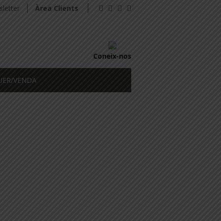
letter
Àrea Clients
Coneix-nos
UER/VENDA