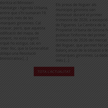
toritza el Ministeri
Els preus de lloguer als
’Habitatge i Agenda Urbana,
municipis gironins van
entre que s’hi sumaran 16
disminuir durant el primer
unicipis més de les
trimestre de 2026, a excepció
omarques gironines. Cal
de Figueres. La Cambra de la
estacar, però, que aquesta
Propietat Urbana de Girona h
odificació del mapa, de
publicat l’informe del primer
oment, no està vigent.
trimestre de 2026 del mercat
erquè ho estigui, cal, en
del lloguer, que permet fer u
imer lloc, que la Generalitat
balanç anual de la situació a l
ubliqui una Resolució
comarques gironines. La dada
dministrativa […]
més […]
...
TOTA L'ACTUALITAT