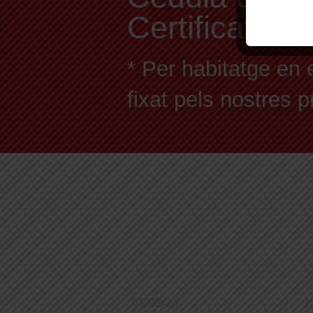
Certificat En
* Per habitatge en 
fixat pels nostres 
05/08/26
3