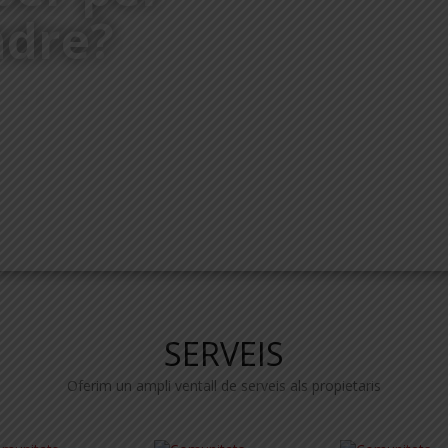
ndre?
SERVEIS
Oferim un ampli ventall de serveis als propietaris