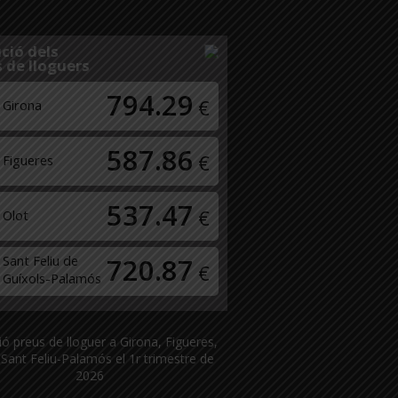
ció dels
 de lloguers
794.29
€
Girona
587.86
€
Figueres
537.47
€
Olot
Sant Feliu de
720.87
€
Guíxols-Palamós
ió preus de lloguer a Girona, Figueres,
 Sant Feliu-Palamós el 1r trimestre de
2026