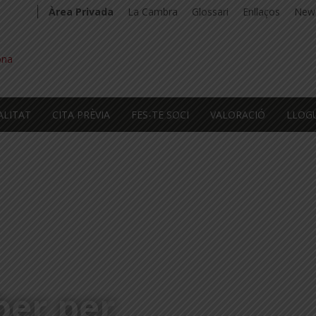
Àrea Privada
La Cambra
Glossari
Enllaços
News
ALITAT
CITA PRÈVIA
FES-TE SOCI
VALORACIÓ
LLOG
ber per