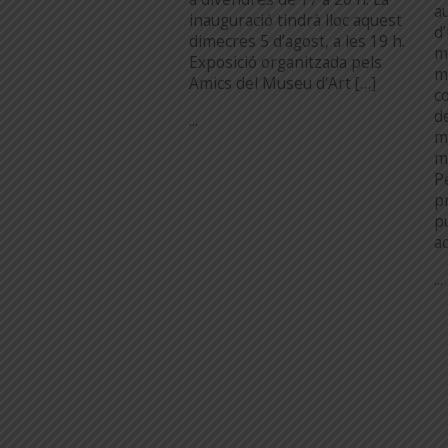
au
inauguració tindrà lloc aquest
d
dimecres 5 d’agost, a les 19 h.
m
Exposició organitzada pels
m
Amics del Museu d’Art […]
c
d
...
m
m
P
pr
p
a
...