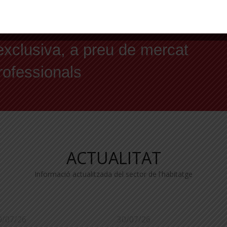
ergètic
exclusiva, a preu de mercat
professionals
ACTUALITAT
Informació actualitzada del sector de l'habitatge
0/07/26
30/07/26