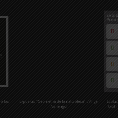
Evolu
Preus
e
ra las
Exposició “Geometria de la naturalesa” d’Àngel
Evoluc
Armengol
Olot i