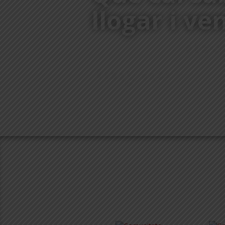
llogar i ve
COM HO FEM?