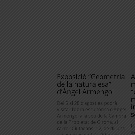
Exposició “Geometria
A
de la naturalesa”
m
d’Àngel Armengol
t
m
Del 5 al 28 d’agost es podrà
i
visitar l’obra escultòrica d’Àngel
s
Armengol a la seu de la Cambra
de la Propietat de Girona, al
F
carrer Ciutadans, 12, de dilluns
s
a divendres de 17 a 20 h. La