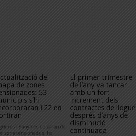
ctualització del
El primer trimestre
apa de zones
de l’any va tancar
ensionades: 53
amb un fort
unicipis s’hi
increment dels
ncorporaran i 22 en
contractes de llogue
ortiran
després d’anys de
disminució
igueres i Banyoles deixaran de
continuada
er zona tensionada si ho