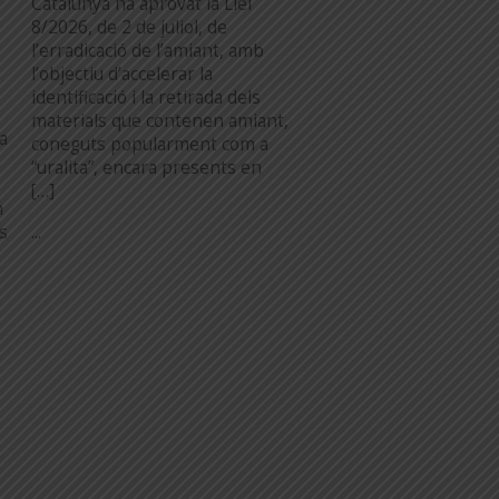
Catalunya ha aprovat la Llei
8/2026, de 2 de juliol, de
l’erradicació de l’amiant, amb
l’objectiu d’accelerar la
identificació i la retirada dels
materials que contenen amiant,
a
coneguts popularment com a
“uralita”, encara presents en
[…]
n
...
es