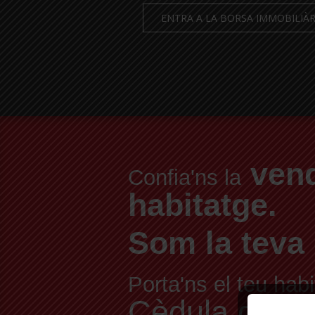
ENTRA A LA BORSA IMMOBILIÀR
vend
Confia'ns la
habitatge.
Som la teva 
Porta'ns el teu habi
Cèdula d'Habit