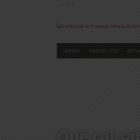
CAT
/
ESP
SERVEIS
FIANCES / ITP
ACTU
Què cal sa