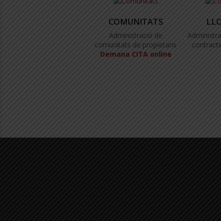
COMUNITATS
LL
Administració de
Administra
comunitats de propietaris
contracte
Demana CITA online