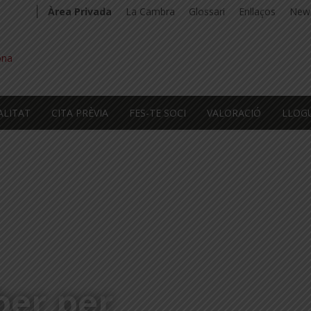
Àrea Privada
La Cambra
Glossari
Enllaços
News
ALITAT
CITA PRÈVIA
FES-TE SOCI
VALORACIÓ
LLOG
ber per