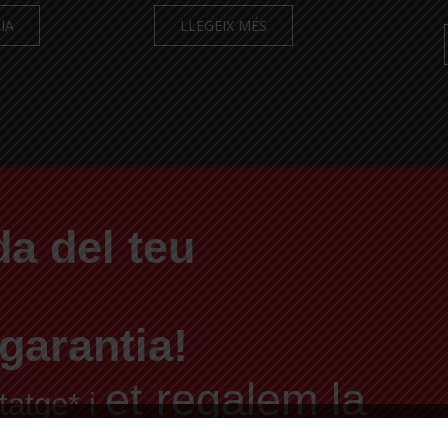
IA
LLEGEIX MÉS
a del teu
garantia!
et regalem la
tatge* i
abilitat i el