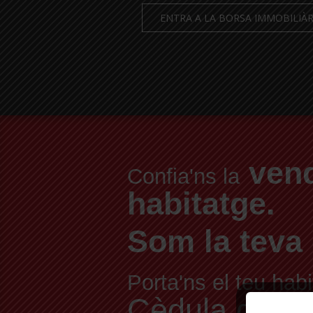
ENTRA A LA BORSA IMMOBILIÀR
vend
Confia'ns la
habitatge.
Som la teva 
Porta'ns el teu habi
Cèdula d'Habit