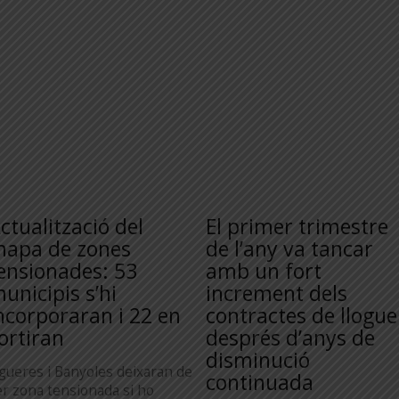
ctualització del
El primer trimestre
apa de zones
de l’any va tancar
ensionades: 53
amb un fort
unicipis s’hi
increment dels
ncorporaran i 22 en
contractes de llogue
ortiran
després d’anys de
disminució
igueres i Banyoles deixaran de
continuada
er zona tensionada si ho