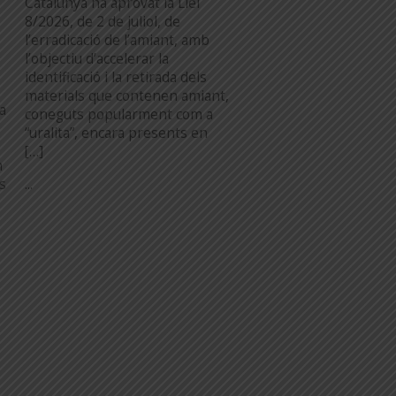
Catalunya ha aprovat la Llei
8/2026, de 2 de juliol, de
l’erradicació de l’amiant, amb
l’objectiu d’accelerar la
identificació i la retirada dels
materials que contenen amiant,
a
coneguts popularment com a
“uralita”, encara presents en
[…]
n
...
es