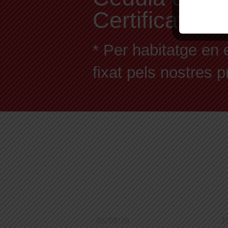
Certificat En
* Per habitatge en 
fixat pels nostres 
05/08/26
3