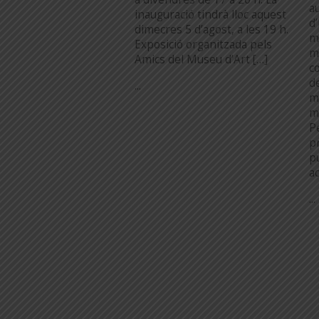
au
inauguració tindrà lloc aquest
d
dimecres 5 d’agost, a les 19 h.
m
Exposició organitzada pels
m
Amics del Museu d’Art […]
c
d
...
m
m
P
pr
p
a
...