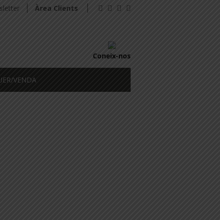
letter
Àrea Clients
Coneix-nos
UER/VENDA