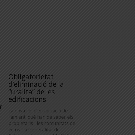
Obligatorietat
d’eliminació de la
“uralita” de les
edificacions
r
La nova llei d’erradicació de
l’amiant: què han de saber els
propietaris i les comunitats de
veïns. La Generalitat de