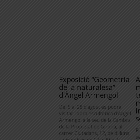
Exposició “Geometria
A
de la naturalesa”
m
d’Àngel Armengol
t
m
Del 5 al 28 d’agost es podrà
i
visitar l’obra escultòrica d’Àngel
s
Armengol a la seu de la Cambra
de la Propietat de Girona, al
F
carrer Ciutadans, 12, de dilluns
s
a divendres de 17 a 20 h. La