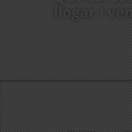
llogar i ve
COM HO FEM?