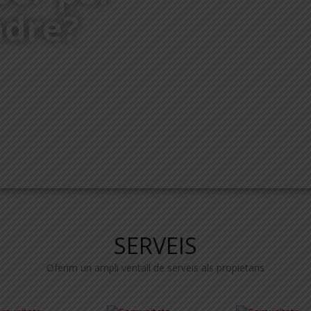
ndre?
SERVEIS
Oferim un ampli ventall de serveis als propietaris