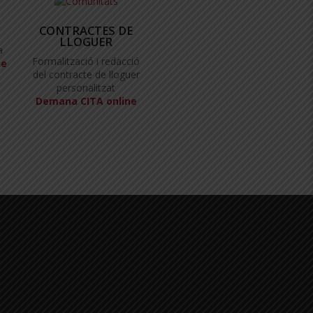
CONTRACTES DE
LLOGUER
a
Formalització i redacció
ne
del contracte de lloguer
personalitzat
Demana CITA online