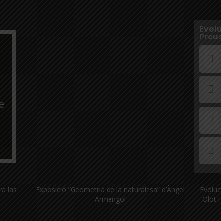
Evolu
Preus
e
ra las
Exposició “Geometria de la naturalesa” d’Àngel
Evoluc
Armengol
Olot i