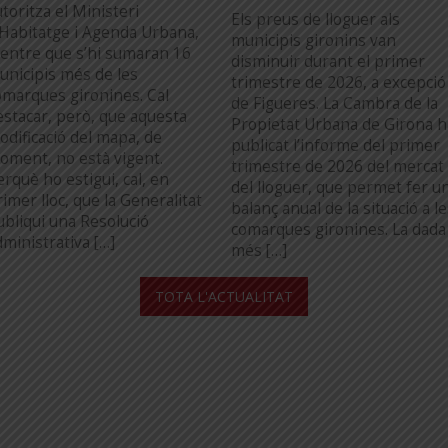
toritza el Ministeri
Els preus de lloguer als
’Habitatge i Agenda Urbana,
municipis gironins van
entre que s’hi sumaran 16
disminuir durant el primer
unicipis més de les
trimestre de 2026, a excepció
omarques gironines. Cal
de Figueres. La Cambra de la
estacar, però, que aquesta
Propietat Urbana de Girona h
odificació del mapa, de
publicat l’informe del primer
oment, no està vigent.
trimestre de 2026 del mercat
erquè ho estigui, cal, en
del lloguer, que permet fer u
imer lloc, que la Generalitat
balanç anual de la situació a l
ubliqui una Resolució
comarques gironines. La dada
dministrativa […]
més […]
...
TOTA L'ACTUALITAT