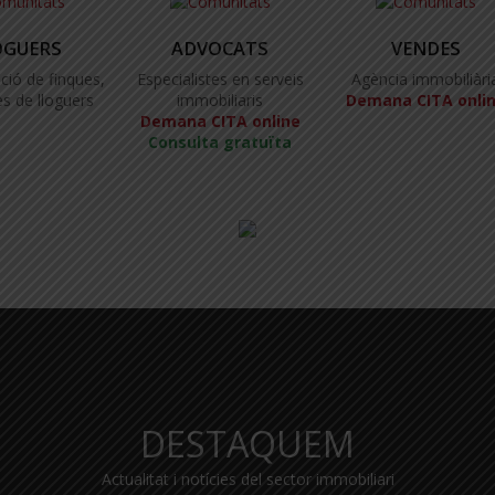
OGUERS
ADVOCATS
VENDES
ció de finques,
Especialistes en serveis
Agència immobiliàri
s de lloguers
immobiliaris
Demana CITA onli
Demana CITA online
Consulta gratuïta
DESTAQUEM
Actualitat i notícies del sector immobiliari