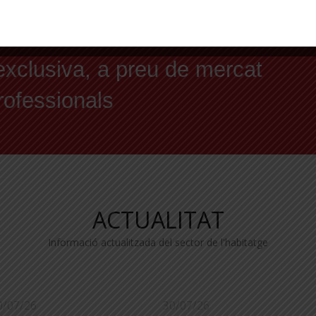
ergètic
exclusiva, a preu de mercat
professionals
ACTUALITAT
Informació actualitzada del sector de l'habitatge
0/07/26
30/07/26