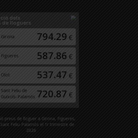
ció dels
 de lloguers
794.29
€
Girona
587.86
€
Figueres
537.47
€
Olot
Sant Feliu de
720.87
€
Guíxols-Palamós
ió preus de lloguer a Girona, Figueres,
 Sant Feliu-Palamós el 1r trimestre de
2026