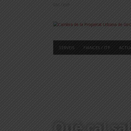
CAT
/
ESP
SERVEIS
FIANCES / ITP
ACTU
Què cal sa