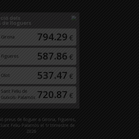
ció dels
 de lloguers
794.29
€
Girona
587.86
€
Figueres
537.47
€
Olot
Sant Feliu de
720.87
€
Guíxols-Palamós
ió preus de lloguer a Girona, Figueres,
 Sant Feliu-Palamós el 1r trimestre de
2026