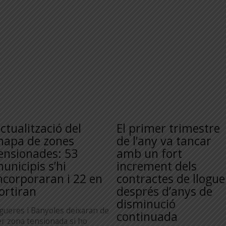
ctualització del
El primer trimestre
apa de zones
de l’any va tancar
ensionades: 53
amb un fort
unicipis s’hi
increment dels
ncorporaran i 22 en
contractes de llogue
ortiran
després d’anys de
disminució
igueres i Banyoles deixaran de
continuada
er zona tensionada si ho