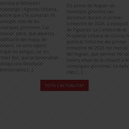
toritza el Ministeri
Els preus de lloguer als
’Habitatge i Agenda Urbana,
municipis gironins van
entre que s’hi sumaran 16
disminuir durant el primer
unicipis més de les
trimestre de 2026, a excepció
omarques gironines. Cal
de Figueres. La Cambra de la
estacar, però, que aquesta
Propietat Urbana de Girona h
odificació del mapa, de
publicat l’informe del primer
oment, no està vigent.
trimestre de 2026 del mercat
erquè ho estigui, cal, en
del lloguer, que permet fer u
imer lloc, que la Generalitat
balanç anual de la situació a l
ubliqui una Resolució
comarques gironines. La dada
dministrativa […]
més […]
...
TOTA L'ACTUALITAT