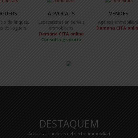
OGUERS
ADVOCATS
VENDES
ció de finques,
Especialistes en serveis
Agència immobiliàri
s de lloguers
immobiliaris
Demana CITA onli
Demana CITA online
Consulta gratuïta
DESTAQUEM
Actualitat i notícies del sector immobiliari