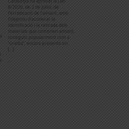
Catalunya ha aprovat la Llei
8/2026, de 2 de juliol, de
l’erradicació de l’amiant, amb
l’objectiu d’accelerar la
identificació i la retirada dels
materials que contenen amiant,
a
coneguts popularment com a
“uralita”, encara presents en
[…]
n
...
es