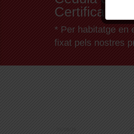
Certificat En
* Per habitatge en 
fixat pels nostres 
05/08/26
3