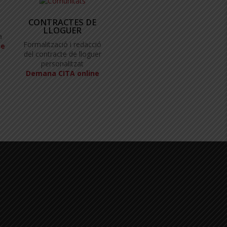
CONTRACTES DE
LLOGUER
a
Formalització i redacció
ne
del contracte de lloguer
personalitzat
Demana CITA online