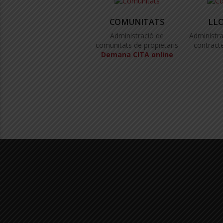
COMUNITATS
LL
Administració de
Administra
comunitats de propietaris
contracte
Demana CITA online