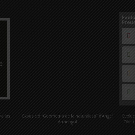
Evolu
Preus
e
ra las
Exposició “Geometria de la naturalesa” d’Àngel
Evoluc
Armengol
Olot i