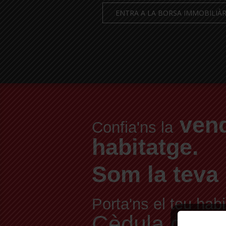
ENTRA A LA BORSA IMMOBILIÀR
vend
Confia'ns la
habitatge.
Som la teva 
Porta'ns el teu habi
Cèdula d'Habit