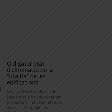
Obligatorietat
d’eliminació de la
“uralita” de les
edificacions
r
La nova llei d’erradicació de
l’amiant: què han de saber els
propietaris i les comunitats de
veïns. La Generalitat de