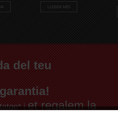
IA
LLEGEIX MÉS
a del teu
garantia!
et regalem la
tatge* i
abilitat i el