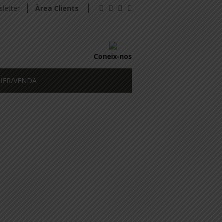
letter
Àrea Clients
Coneix-nos
UER/VENDA