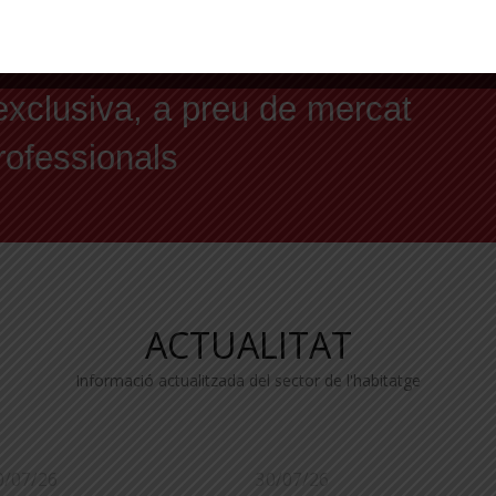
ergètic
exclusiva, a preu de mercat
professionals
ACTUALITAT
Informació actualitzada del sector de l'habitatge
0/07/26
30/07/26