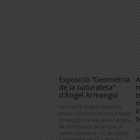
Exposició “Geometria
A
de la naturalesa”
m
d’Àngel Armengol
t
m
Del 5 al 28 d’agost es podrà
i
visitar l’obra escultòrica d’Àngel
s
Armengol a la seu de la Cambra
de la Propietat de Girona, al
F
carrer Ciutadans, 12, de dilluns
s
a divendres de 17 a 20 h. La