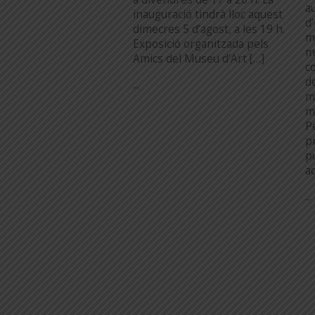
au
inauguració tindrà lloc aquest
d
dimecres 5 d’agost, a les 19 h.
m
Exposició organitzada pels
m
Amics del Museu d’Art […]
c
d
...
m
m
P
pr
p
a
...