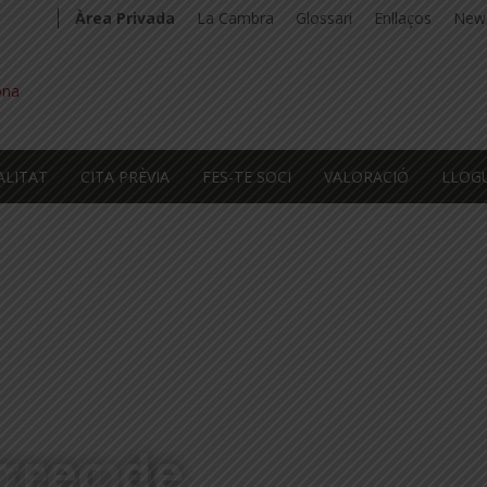
Àrea Privada
La Cambra
Glossari
Enllaços
News
ALITAT
CITA PRÈVIA
FES-TE SOCI
VALORACIÓ
LLOG
rrec de
ber per