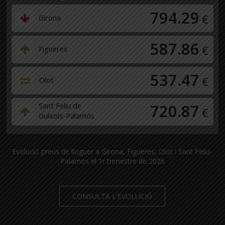
794.29
€
Girona
587.86
€
Figueres
537.47
€
Olot
Sant Feliu de
720.87
€
Guíxols-Palamós
Evolució preus de lloguer a Girona, Figueres, Olot i Sant Feliu-
Palamós el 1r trimestre de 2026
CONSULTA L'EVOLUCIÓ