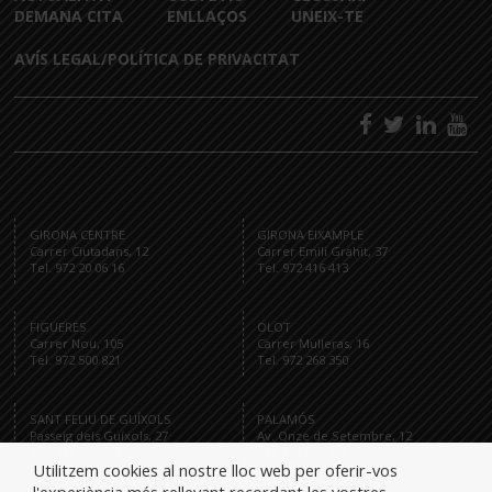
DEMANA CITA
ENLLAÇOS
UNEIX-TE
AVÍS LEGAL/POLÍTICA DE PRIVACITAT
GIRONA CENTRE
GIRONA EIXAMPLE
Carrer Ciutadans, 12
Carrer Emili Grahit, 37
Tel. 972 20 06 16
Tel. 972 416 413
FIGUERES
OLOT
Carrer Nou, 105
Carrer Mulleras, 16
Tel. 972 500 821
Tel. 972 268 350
SANT FELIU DE GUÍXOLS
PALAMÓS
Passeig dels Guíxols, 27
Av. Onze de Setembre, 12
Tel. 972 321 284
Tel. 872 591 959
Utilitzem cookies al nostre lloc web per oferir-vos