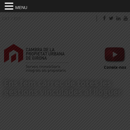
MENU
CAT
/
ESP
Coneix-nos
Ens fem càrrec de totes les
gestions vinculades al lloguer
PORTA'NS EL TEU HABITATGE*