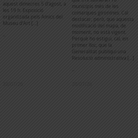
aquest dimecres 5 d’agost, a
municipis més de les
les 19 h. Exposició
comarques gironines. Cal
organitzada pels Amics del
destacar, però, que aquesta
Museu d’Art […]
modificació del mapa, de
moment, no està vigent.
...
Perquè ho estigui, cal, en
primer lloc, que la
Generalitat publiqui una
Resolució administrativa […]
...
30/07/26
20/07/26