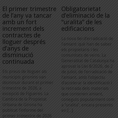
El primer trimestre
Obligatorietat
de l’any va tancar
d’eliminació de la
amb un fort
“uralita” de les
increment dels
edificacions
contractes de
La nova llei d’erradicació de
lloguer després
l’amiant: què han de saber
d’anys de
els propietaris i les
disminució
comunitats de veïns. La
continuada
Generalitat de Catalunya ha
aprovat la Llei 8/2026, de 2
Els preus de lloguer als
de juliol, de l’erradicació de
municipis gironins van
l’amiant, amb l’objectiu
disminuir durant el primer
d’accelerar la identificació i
trimestre de 2026, a
la retirada dels materials
excepció de Figueres. La
que contenen amiant,
Cambra de la Propietat
coneguts popularment com
Urbana de Girona ha
a “uralita”, encara presents
publicat l’informe del
en […]
primer trimestre de 2026