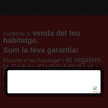
venda del teu
Confia'ns la
habitatge.
Som la teva garantia!
et regalem
Porta'ns el teu habitatge* i
la Cèdula d'Habitabilitat i el
Certificat Energètic
* Per habitatge en exclusiva, a preu de
mercat fixat pels nostres professionals