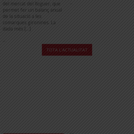
...
del mercat del lloguer, que
permet fer un balanç anual
de la situació a les
comarques gironines. La
dada més […]
...
TOTA L'ACTUALITAT