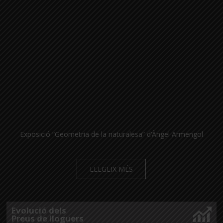
Exposició “Geometria de la naturalesa” d’Àngel Armengol
LLEGEIX MÉS
Evolució dels
Preus de lloguers