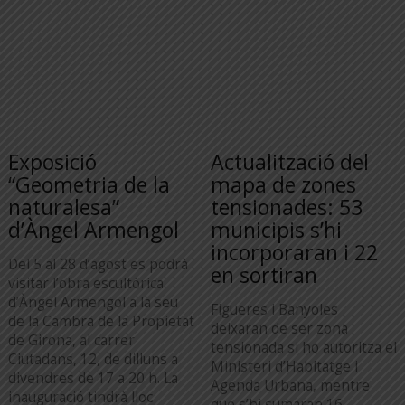
Exposició
Actualització del
“Geometria de la
mapa de zones
naturalesa”
tensionades: 53
d’Àngel Armengol
municipis s’hi
incorporaran i 22
Del 5 al 28 d’agost es podrà
en sortiran
visitar l’obra escultòrica
d’Àngel Armengol a la seu
Figueres i Banyoles
de la Cambra de la Propietat
deixaran de ser zona
de Girona, al carrer
tensionada si ho autoritza el
Ciutadans, 12, de dilluns a
Ministeri d’Habitatge i
divendres de 17 a 20 h. La
Agenda Urbana, mentre
inauguració tindrà lloc
que s’hi sumaran 16