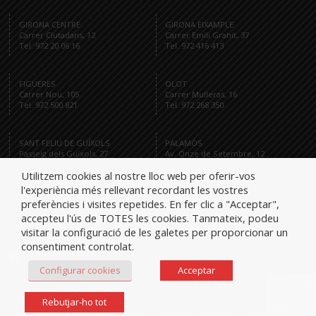
GIRONA CENTRE
GIRONA EIXAMPLE
Carrer Ciutadans, 12
Carrer Emili Grahit, 37
Tel. 972 20 06 16
Tel. 972 416 413
FIGUERES
OLOT
Carrer Nou, 105
Carrer Mulleras, 16
Tel. 972 500 821
Tel. 972 268 350
SANT FELIU DE GUÍXOLS
PALAMÓS
Passeig dels Guíxols, 27
Av. Onze de Setembre, 12
Tel. 972 321 284
Tel. 872 591 959
Utilitzem cookies al nostre lloc web per oferir-vos
l'experiència més rellevant recordant les vostres
preferències i visites repetides. En fer clic a "Acceptar",
accepteu l'ús de TOTES les cookies. Tanmateix, podeu
Tel.
visitar la configuració de les galetes per proporcionar un
consentiment controlat.
Configurar cookies
Acceptar
iglesiesassociats
Rebutjar-ho tot