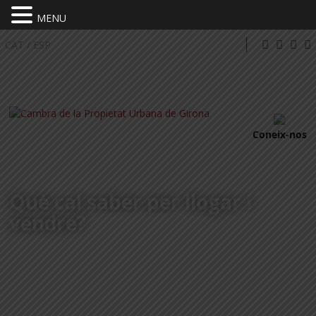
MENU
CAT
/
ESP
Coneix-nos
Què cal saber per llogar i
vendre?
COM HO FEM?