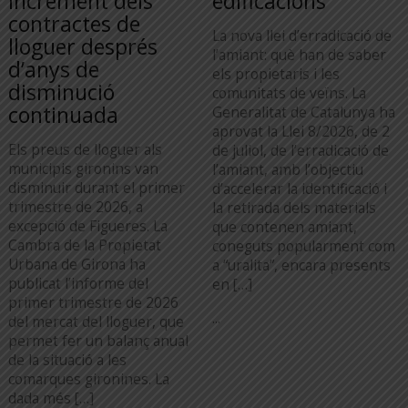
increment dels
edificacions
contractes de
La nova llei d’erradicació de
lloguer després
l’amiant: què han de saber
d’anys de
els propietaris i les
disminució
comunitats de veïns. La
continuada
Generalitat de Catalunya ha
aprovat la Llei 8/2026, de 2
Els preus de lloguer als
de juliol, de l’erradicació de
municipis gironins van
l’amiant, amb l’objectiu
disminuir durant el primer
d’accelerar la identificació i
trimestre de 2026, a
la retirada dels materials
excepció de Figueres. La
que contenen amiant,
Cambra de la Propietat
coneguts popularment com
Urbana de Girona ha
a “uralita”, encara presents
publicat l’informe del
en […]
primer trimestre de 2026
...
del mercat del lloguer, que
permet fer un balanç anual
de la situació a les
comarques gironines. La
dada més […]