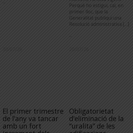
...
Perquè ho estigui, cal, en
primer lloc, que la
Generalitat publiqui una
Resolució administrativa […]
...
30/07/26
20/07/26
El primer trimestre
Obligatorietat
de l’any va tancar
d’eliminació de la
amb un fort
“uralita” de les