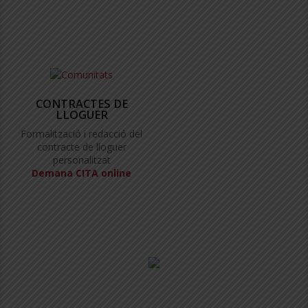
CONTRACTES DE
LLOGUER
Formalització i redacció del
contracte de lloguer
personalitzat
Demana CITA online