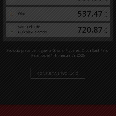
537.47
€
Olot
Sant Feliu de
720.87
€
Guíxols-Palamós
Evolució preus de lloguer a Girona, Figueres, Olot i Sant Feliu-
Palamós el 1r trimestre de 2026
CONSULTA L'EVOLUCIÓ