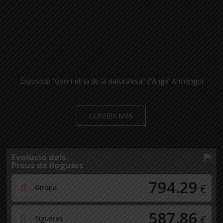
Exposició “Geometria de la naturalesa” d’Àngel Armengol
LLEGEIX MÉS
Evolució dels
Preus de lloguers
794.29
€
Girona
587.86
€
Figueres