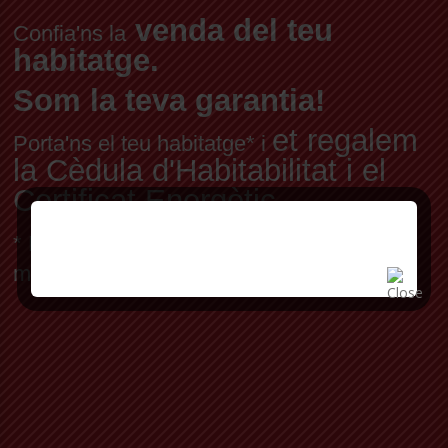
venda del teu
Confia'ns la
habitatge.
Som la teva garantia!
et regalem
Porta'ns el teu habitatge* i
la Cèdula d'Habitabilitat i el
Certificat Energètic
* Per habitatge en exclusiva, a preu de
mercat fixat pels nostres professionals