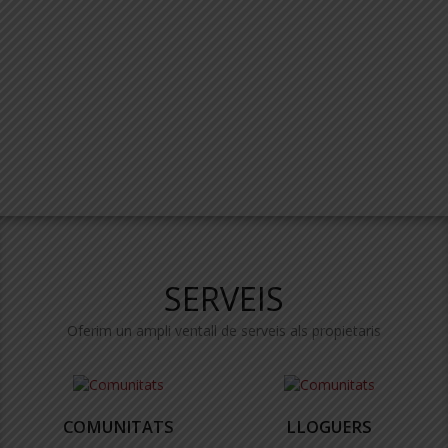
SERVEIS
Oferim un ampli ventall de serveis als propietaris
COMUNITATS
LLOGUERS