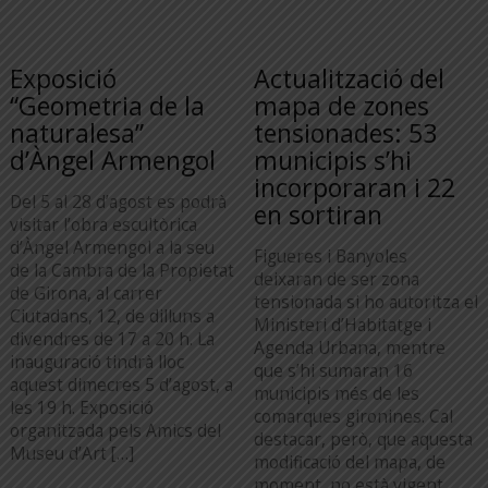
Exposició
Actualització del
“Geometria de la
mapa de zones
naturalesa”
tensionades: 53
d’Àngel Armengol
municipis s’hi
incorporaran i 22
Del 5 al 28 d’agost es podrà
en sortiran
visitar l’obra escultòrica
d’Àngel Armengol a la seu
Figueres i Banyoles
de la Cambra de la Propietat
deixaran de ser zona
de Girona, al carrer
tensionada si ho autoritza el
Ciutadans, 12, de dilluns a
Ministeri d’Habitatge i
divendres de 17 a 20 h. La
Agenda Urbana, mentre
inauguració tindrà lloc
que s’hi sumaran 16
aquest dimecres 5 d’agost, a
municipis més de les
les 19 h. Exposició
comarques gironines. Cal
organitzada pels Amics del
destacar, però, que aquesta
Museu d’Art […]
modificació del mapa, de
moment, no està vigent.