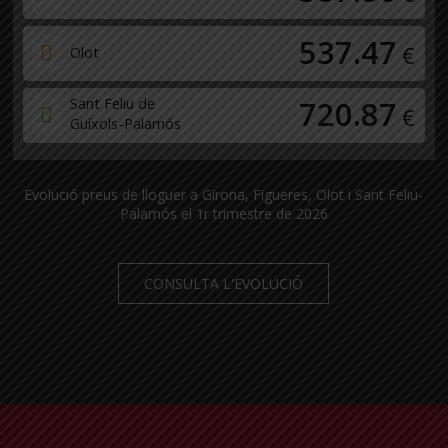
537.47
€
Olot
Sant Feliu de
720.87
€
Guíxols-Palamós
Evolució preus de lloguer a Girona, Figueres, Olot i Sant Feliu-
Palamós el 1r trimestre de 2026
CONSULTA L'EVOLUCIÓ