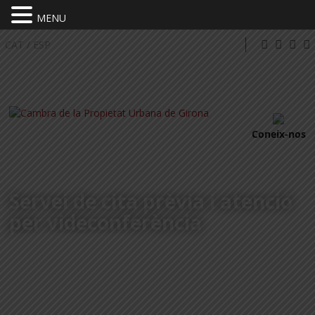
MENU
CAT
/
ESP
Coneix-nos
Servei de cita prèvia i atenció
per videconferència
DEMANA CITA PRÈVIA