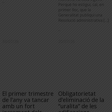
...
Perquè ho estigui, cal, en
primer lloc, que la
Generalitat publiqui una
Resolució administrativa […]
...
30/07/26
20/07/26
El primer trimestre
Obligatorietat
de l’any va tancar
d’eliminació de la
amb un fort
“uralita” de les