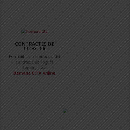
CONTRACTES DE
LLOGUER
Formalització i redacció del
contracte de lloguer
personalitzat
Demana CITA online