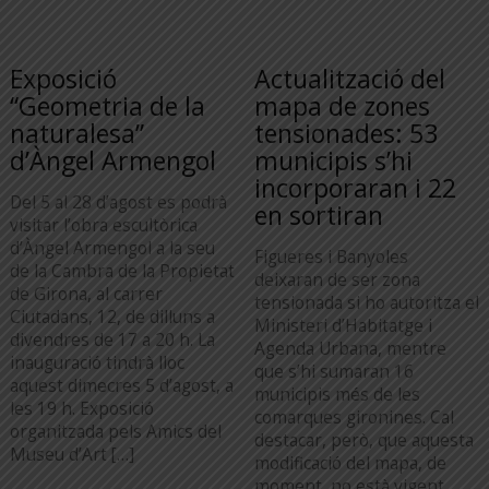
Exposició
Actualització del
“Geometria de la
mapa de zones
naturalesa”
tensionades: 53
d’Àngel Armengol
municipis s’hi
incorporaran i 22
Del 5 al 28 d’agost es podrà
en sortiran
visitar l’obra escultòrica
d’Àngel Armengol a la seu
Figueres i Banyoles
de la Cambra de la Propietat
deixaran de ser zona
de Girona, al carrer
tensionada si ho autoritza el
Ciutadans, 12, de dilluns a
Ministeri d’Habitatge i
divendres de 17 a 20 h. La
Agenda Urbana, mentre
inauguració tindrà lloc
que s’hi sumaran 16
aquest dimecres 5 d’agost, a
municipis més de les
les 19 h. Exposició
comarques gironines. Cal
organitzada pels Amics del
destacar, però, que aquesta
Museu d’Art […]
modificació del mapa, de
moment, no està vigent.