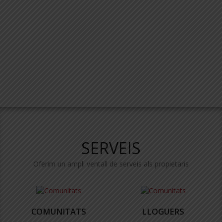
SERVEIS
Oferim un ampli ventall de serveis als propietaris
COMUNITATS
LLOGUERS