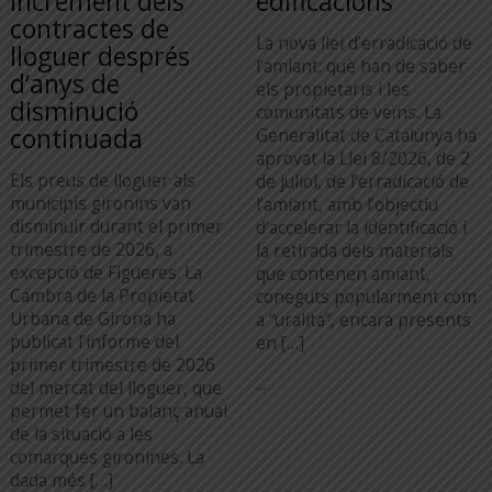
increment dels
edificacions
contractes de
La nova llei d’erradicació de
lloguer després
l’amiant: què han de saber
d’anys de
els propietaris i les
disminució
comunitats de veïns. La
continuada
Generalitat de Catalunya ha
aprovat la Llei 8/2026, de 2
Els preus de lloguer als
de juliol, de l’erradicació de
municipis gironins van
l’amiant, amb l’objectiu
disminuir durant el primer
d’accelerar la identificació i
trimestre de 2026, a
la retirada dels materials
excepció de Figueres. La
que contenen amiant,
Cambra de la Propietat
coneguts popularment com
Urbana de Girona ha
a “uralita”, encara presents
publicat l’informe del
en […]
primer trimestre de 2026
...
del mercat del lloguer, que
permet fer un balanç anual
de la situació a les
comarques gironines. La
dada més […]