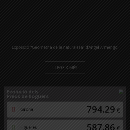
Exposició “Geometria de la naturalesa” d’Àngel Armengol
LLEGEIX MÉS
Evolució dels
Preus de lloguers
794.29
€
Girona
587.86
€
Figueres