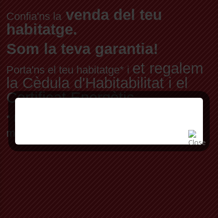
venda del teu
Confia'ns la
habitatge.
Som la teva garantia!
et regalem
Porta'ns el teu habitatge* i
la Cèdula d'Habitabilitat i el
Certificat Energètic
* Per habitatge en exclusiva, a preu de
mercat fixat pels nostres professionals