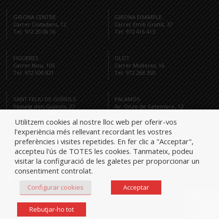
GIRONA CENTRE
GIRONA EIXAMPLE
Carrer Ciutadans, 12
Carrer Emili Grahit, 37
Tel. 972 20 06 16
Tel. 972 416 413
FIGUERES
OLOT
Carrer Nou, 105
Carrer Mulleras, 16
Tel. 972 500 821
Tel. 972 268 350
SANT FELIU DE GUÍXOLS
PALAMÓS
Passeig dels Guíxols, 27
Av. Onze de Setembre, 12
Tel. 972 321 284
Tel. 872 591 959
Utilitzem cookies al nostre lloc web per oferir-vos
l'experiència més rellevant recordant les vostres
preferències i visites repetides. En fer clic a "Acceptar",
accepteu l'ús de TOTES les cookies. Tanmateix, podeu
Tel.
visitar la configuració de les galetes per proporcionar un
consentiment controlat.
Configurar cookies
Acceptar
iglesiesassociats
Rebutjar-ho tot