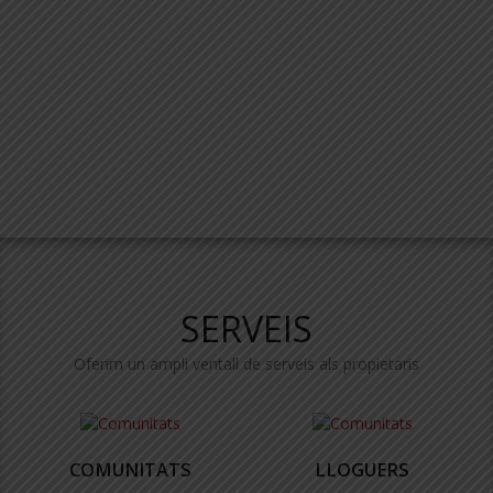
SERVEIS
Oferim un ampli ventall de serveis als propietaris
COMUNITATS
LLOGUERS