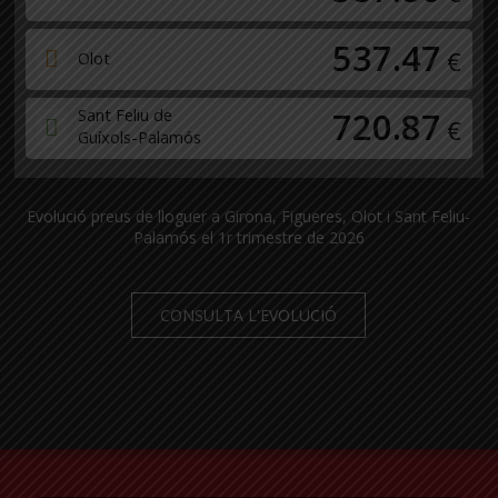
537.47
€
Olot
Sant Feliu de
720.87
€
Guíxols-Palamós
Evolució preus de lloguer a Girona, Figueres, Olot i Sant Feliu-
Palamós el 1r trimestre de 2026
CONSULTA L'EVOLUCIÓ