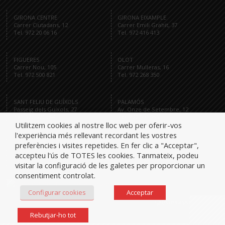
GIRONA CENTRE
GIRONA EIXAMPLE
Carrer Ciutadans, 12
Carrer Emili Grahit, 37
Tel. 972 20 06 16
Tel. 972 416 413
FIGUERES
OLOT
Carrer Nou, 105
Carrer Mulleras, 16
Tel. 972 500 821
Tel. 972 268 350
SANT FELIU DE GUÍXOLS
PALAMÓS
Passeig dels Guíxols, 27
Av. Onze de Setembre, 12
Tel. 972 321 284
Tel. 872 591 959
Utilitzem cookies al nostre lloc web per oferir-vos
l'experiència més rellevant recordant les vostres
preferències i visites repetides. En fer clic a "Acceptar",
accepteu l'ús de TOTES les cookies. Tanmateix, podeu
Tel.
visitar la configuració de les galetes per proporcionar un
consentiment controlat.
Configurar cookies
Acceptar
iglesiesassociats
Rebutjar-ho tot