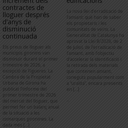
increment dels
edificacions
contractes de
La nova llei d’erradicació de
lloguer després
l’amiant: què han de saber
d’anys de
els propietaris i les
disminució
comunitats de veïns. La
continuada
Generalitat de Catalunya ha
aprovat la Llei 8/2026, de 2
Els preus de lloguer als
de juliol, de l’erradicació de
municipis gironins van
l’amiant, amb l’objectiu
disminuir durant el primer
d’accelerar la identificació i
trimestre de 2026, a
la retirada dels materials
excepció de Figueres. La
que contenen amiant,
Cambra de la Propietat
coneguts popularment com
Urbana de Girona ha
a “uralita”, encara presents
publicat l’informe del
en […]
primer trimestre de 2026
...
del mercat del lloguer, que
permet fer un balanç anual
de la situació a les
comarques gironines. La
dada més […]