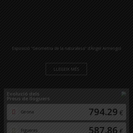
Exposició “Geometria de la naturalesa” d’Àngel Armengol
LLEGEIX MÉS
Evolució dels
Preus de lloguers
794.29
€
Girona
587.86
€
Figueres