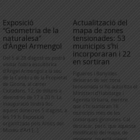
Exposició
Actualització del
“Geometria de la
mapa de zones
naturalesa”
tensionades: 53
d’Àngel Armengol
municipis s’hi
incorporaran i 22
Del 5 al 28 d’agost es podrà
en sortiran
visitar l’obra escultòrica
d’Àngel Armengol a la seu
Figueres i Banyoles
de la Cambra de la Propietat
deixaran de ser zona
de Girona, al carrer
tensionada si ho autoritza el
Ciutadans, 12, de dilluns a
Ministeri d’Habitatge i
divendres de 17 a 20 h. La
Agenda Urbana, mentre
inauguració tindrà lloc
que s’hi sumaran 16
aquest dimecres 5 d’agost, a
municipis més de les
les 19 h. Exposició
comarques gironines. Cal
organitzada pels Amics del
destacar, però, que aquesta
Museu d’Art […]
modificació del mapa, de
moment, no està vigent.