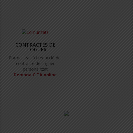
CONTRACTES DE
LLOGUER
Formalització i redacció del
contracte de lloguer
personalitzat
Demana CITA online