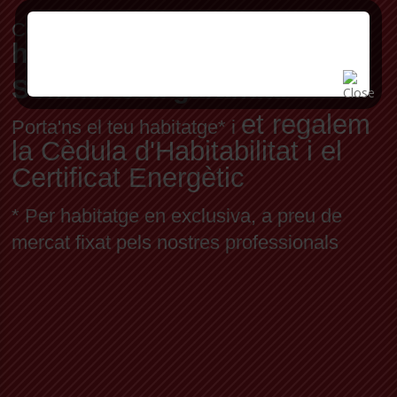
venda del teu
Confia'ns la
habitatge.
Som la teva garantia!
et regalem
Porta'ns el teu habitatge* i
la Cèdula d'Habitabilitat i el
Certificat Energètic
* Per habitatge en exclusiva, a preu de
mercat fixat pels nostres professionals