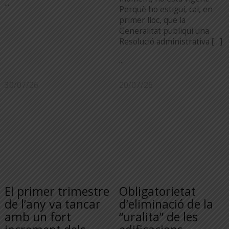
...
Perquè ho estigui, cal, en
primer lloc, que la
Generalitat publiqui una
Resolució administrativa […]
...
30/07/26
20/07/26
El primer trimestre
Obligatorietat
de l’any va tancar
d’eliminació de la
amb un fort
“uralita” de les