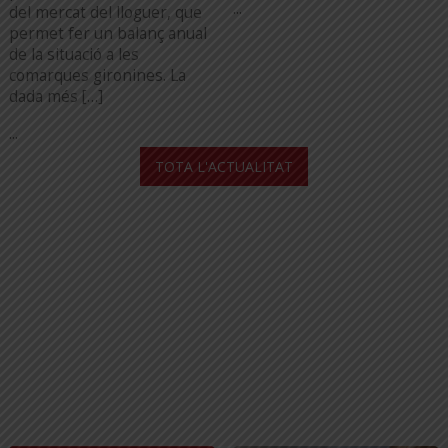
...
del mercat del lloguer, que
permet fer un balanç anual
de la situació a les
comarques gironines. La
dada més […]
...
TOTA L'ACTUALITAT