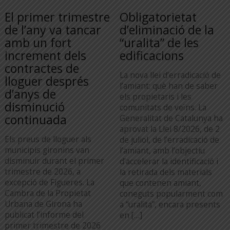
El primer trimestre
Obligatorietat
de l’any va tancar
d’eliminació de la
amb un fort
“uralita” de les
increment dels
edificacions
contractes de
La nova llei d’erradicació de
lloguer després
l’amiant: què han de saber
d’anys de
els propietaris i les
disminució
comunitats de veïns. La
continuada
Generalitat de Catalunya ha
aprovat la Llei 8/2026, de 2
Els preus de lloguer als
de juliol, de l’erradicació de
municipis gironins van
l’amiant, amb l’objectiu
disminuir durant el primer
d’accelerar la identificació i
trimestre de 2026, a
la retirada dels materials
excepció de Figueres. La
que contenen amiant,
Cambra de la Propietat
coneguts popularment com
Urbana de Girona ha
a “uralita”, encara presents
publicat l’informe del
en […]
primer trimestre de 2026