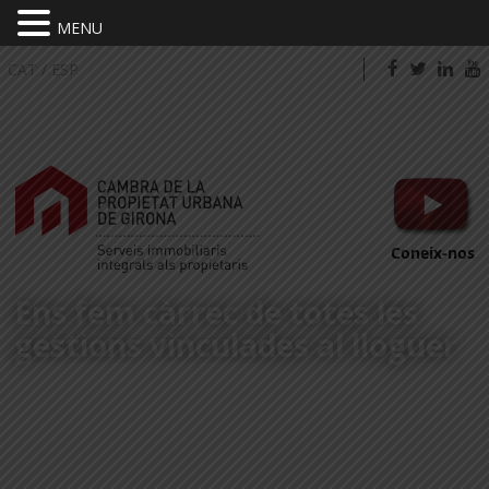
MENU
CAT
/
ESP
Coneix-nos
Ens fem càrrec de totes les
gestions vinculades al lloguer
PORTA'NS EL TEU HABITATGE*