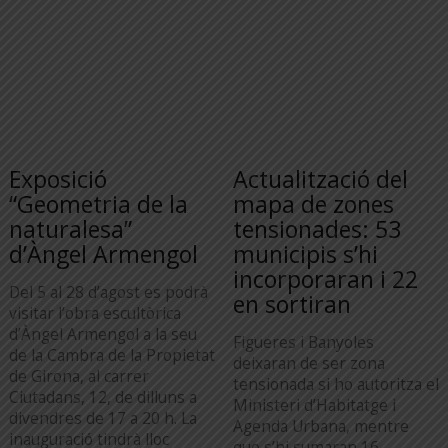
Exposició
Actualització del
“Geometria de la
mapa de zones
naturalesa”
tensionades: 53
d’Àngel Armengol
municipis s’hi
incorporaran i 22
Del 5 al 28 d’agost es podrà
en sortiran
visitar l’obra escultòrica
d’Àngel Armengol a la seu
Figueres i Banyoles
de la Cambra de la Propietat
deixaran de ser zona
de Girona, al carrer
tensionada si ho autoritza el
Ciutadans, 12, de dilluns a
Ministeri d’Habitatge i
divendres de 17 a 20 h. La
Agenda Urbana, mentre
inauguració tindrà lloc
que s’hi sumaran 16