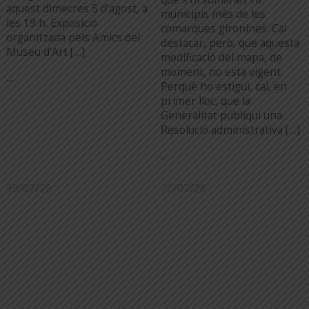
aquest dimecres 5 d’agost, a
municipis més de les
les 19 h. Exposició
comarques gironines. Cal
organitzada pels Amics del
destacar, però, que aquesta
Museu d’Art […]
modificació del mapa, de
moment, no està vigent.
...
Perquè ho estigui, cal, en
primer lloc, que la
Generalitat publiqui una
Resolució administrativa […]
...
30/07/26
20/07/26