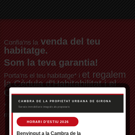
venda del teu
Confia'ns la
habitatge.
Som la teva garantia!
et regalem
Porta'ns el teu habitatge* i
la Cèdula d'Habitabilitat i el
Certificat Energètic
* Per habitatge en exclusiva, a preu de
mercat fixat pels nostres professionals