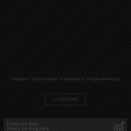
Exposició “Geometria de la naturalesa” d’Àngel Armengol
LLEGEIX MÉS
Evolució dels
Preus de lloguers