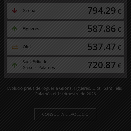
794.29
€
Girona
587.86
€
Figueres
537.47
€
Olot
Sant Feliu de
720.87
€
Guíxols-Palamós
Evolució preus de lloguer a Girona, Figueres, Olot i Sant Feliu-
Palamós el 1r trimestre de 2026
CONSULTA L'EVOLUCIÓ