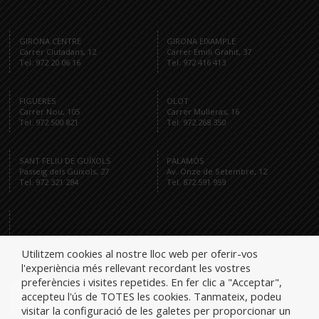
GIRONA CENTRE
GIRONA EIXAMPLE
Carrer Ciutadans, 12
Carrer Emili Grahit, 37
Tel. 972 20 06 16
Tel. 972 416 413
FIGUERES
OLOT
Carrer Nou, 105
Carrer Mulleras, 16
Tel. 972 500 821
Tel. 972 268 350
SANT FELIU DE GUÍXOLS
PALAMÓS
Passeig dels Guíxols, 27
Av. Onze de Setembre, 12
Tel. 972 321 284
Tel. 872 591 959
Tel.
Utilitzem cookies al nostre lloc web per oferir-vos
l'experiència més rellevant recordant les vostres
preferències i visites repetides. En fer clic a "Acceptar",
accepteu l'ús de TOTES les cookies. Tanmateix, podeu
visitar la configuració de les galetes per proporcionar un