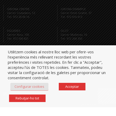
GIRONA CENTRE
GIRONA EIXAMPLE
Carrer Ciutadans, 12
Carrer Emili Grahit, 37
Tel. 972 20 06 16
Tel. 972 416 413
FIGUERES
OLOT
Carrer Nou, 105
Carrer Mulleras, 16
Tel. 972 500 821
Tel. 972 268 350
Utilitzem cookies al nostre lloc web per oferir-vos
SANT FELIU DE GUÍXOLS
PALAMÓS
l'experiència més rellevant recordant les vostres
Passeig dels Guíxols, 27
Av. Onze de Setembre, 12
Tel. 972 321 284
Tel. 872 591 959
preferències i visites repetides. En fer clic a "Acceptar",
accepteu l'ús de TOTES les cookies. Tanmateix, podeu
visitar la configuració de les galetes per proporcionar un
consentiment controlat.
Tel.
Configurar cookies
Acceptar
Rebutjar-ho tot
iglesiesassociats