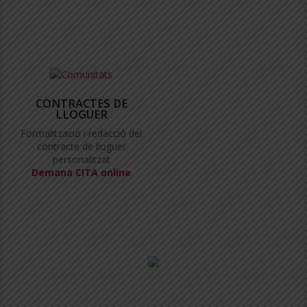
CONTRACTES DE
LLOGUER
Formalització i redacció del
contracte de lloguer
personalitzat
Demana CITA online