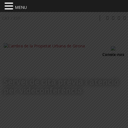
MENU
CAT
/
ESP
Coneix-nos
Servei de cita prèvia i atenció
per videconferència
DEMANA CITA PRÈVIA