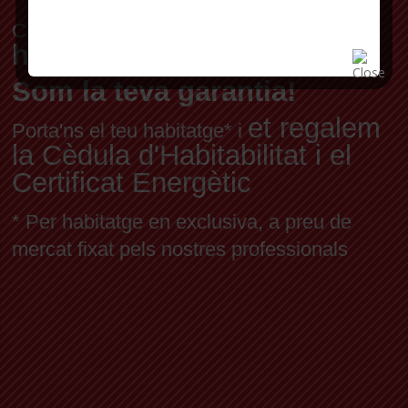
venda del teu
Confia'ns la
habitatge.
Som la teva garantia!
et regalem
Porta'ns el teu habitatge* i
la Cèdula d'Habitabilitat i el
Certificat Energètic
* Per habitatge en exclusiva, a preu de
mercat fixat pels nostres professionals