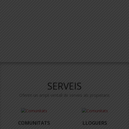
SERVEIS
Oferim un ampli ventall de serveis als propietaris
COMUNITATS
LLOGUERS