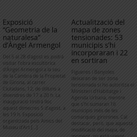
Exposició
Actualització del
“Geometria de la
mapa de zones
naturalesa”
tensionades: 53
d’Àngel Armengol
municipis s’hi
incorporaran i 22
Del 5 al 28 d’agost es podrà
en sortiran
visitar l’obra escultòrica
d’Àngel Armengol a la seu
Figueres i Banyoles
de la Cambra de la Propietat
deixaran de ser zona
de Girona, al carrer
tensionada si ho autoritza el
Ciutadans, 12, de dilluns a
Ministeri d’Habitatge i
divendres de 17 a 20 h. La
Agenda Urbana, mentre
inauguració tindrà lloc
que s’hi sumaran 16
aquest dimecres 5 d’agost, a
municipis més de les
les 19 h. Exposició
comarques gironines. Cal
organitzada pels Amics del
destacar, però, que aquesta
Museu d’Art […]
modificació del mapa, de
moment, no està vigent.