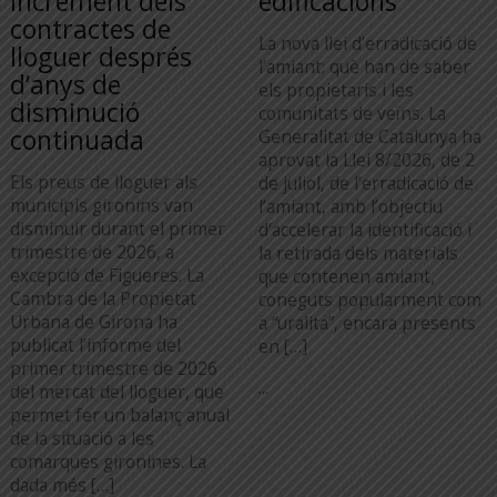
increment dels
edificacions
contractes de
La nova llei d’erradicació de
lloguer després
l’amiant: què han de saber
d’anys de
els propietaris i les
disminució
comunitats de veïns. La
continuada
Generalitat de Catalunya ha
aprovat la Llei 8/2026, de 2
Els preus de lloguer als
de juliol, de l’erradicació de
municipis gironins van
l’amiant, amb l’objectiu
disminuir durant el primer
d’accelerar la identificació i
trimestre de 2026, a
la retirada dels materials
excepció de Figueres. La
que contenen amiant,
Cambra de la Propietat
coneguts popularment com
Urbana de Girona ha
a “uralita”, encara presents
publicat l’informe del
en […]
primer trimestre de 2026
...
del mercat del lloguer, que
permet fer un balanç anual
de la situació a les
comarques gironines. La
dada més […]