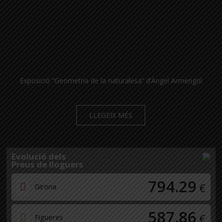
Exposició “Geometria de la naturalesa” d’Àngel Armengol
LLEGEIX MÉS
Evolució dels
Preus de lloguers
794.29
€
Girona
587.86
€
Figueres