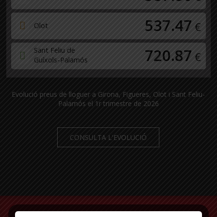
537.47
€
Olot
Sant Feliu de
720.87
€
Guíxols-Palamós
Evolució preus de lloguer a Girona, Figueres, Olot i Sant Feliu-
Palamós el 1r trimestre de 2026
CONSULTA L'EVOLUCIÓ