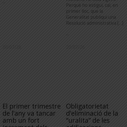
...
Perquè ho estigui, cal, en
primer lloc, que la
Generalitat publiqui una
Resolució administrativa […]
...
30/07/26
20/07/26
El primer trimestre
Obligatorietat
de l’any va tancar
d’eliminació de la
amb un fort
“uralita” de les