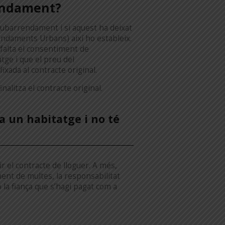
rendament?
subarrendament i si aquest ha deixat
rendaments Urbans) així ho estableix.
a falta el consentiment de
tge i que el preu del
ada al contracte original.
nalitza el contracte original.
a un habitatge i no té
dir el contracte de lloguer. A més,
ent de multes, la responsabilitat
o la fiança que s’hagi pagat com a