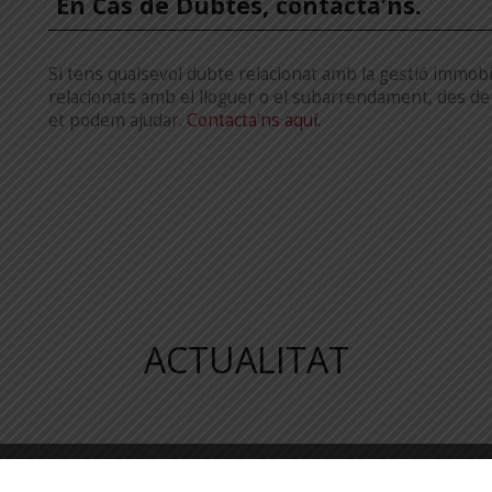
En Cas de Dubtes, contacta’ns.
Si tens qualsevol dubte relacionat amb la gestió immobi
relacionats amb el lloguer o el subarrendament, des de
et podem ajudar.
Contacta’ns aquí.
ACTUALITAT
0/07/26
30/07/26