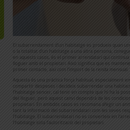
El subarrendament d’un habitatge es produeix quan un a
o la totalitat d’un habitatge a una altra persona, conegu
en aquests casos, és el primer arrendatari qui continua
lloguer amb el propietari. Això significa que es mantenen
primer contacte, així com l’import de la renda mensual.
Aquesta és una pràctica força habitual, especialment en
compartir despeses i decideix subarrendar una habitaci
l’habitatge sencer, cal tenir en compte que hi ha la possib
del lloguer, però aquest canvi dependrà de les condicio
propietari. En ambdós casos es recomana afegir un annex 
tant la informació del subarrendatari com les seves res
l’habitatge. El subarrendatari no es converteix en l’arr
l’habitatge sota l’autorització del propietari.