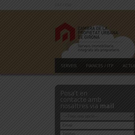
CAT
/
ESP
SERVEIS
FIANCES / ITP
ACTU
Posa’t en
contacte amb
nosaltres via
mail