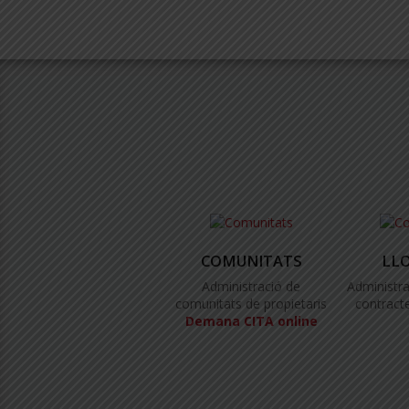
COMUNITATS
LL
Administració de
Administra
comunitats de propietaris
contracte
Demana CITA online