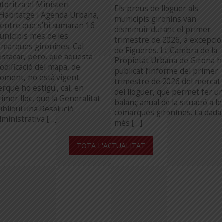
toritza el Ministeri
Els preus de lloguer als
’Habitatge i Agenda Urbana,
municipis gironins van
entre que s’hi sumaran 16
disminuir durant el primer
unicipis més de les
trimestre de 2026, a excepció
omarques gironines. Cal
de Figueres. La Cambra de la
estacar, però, que aquesta
Propietat Urbana de Girona h
odificació del mapa, de
publicat l’informe del primer
oment, no està vigent.
trimestre de 2026 del mercat
erquè ho estigui, cal, en
del lloguer, que permet fer u
imer lloc, que la Generalitat
balanç anual de la situació a l
ubliqui una Resolució
comarques gironines. La dada
dministrativa […]
més […]
...
TOTA L'ACTUALITAT