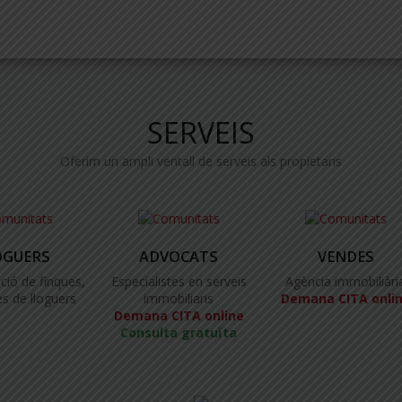
SERVEIS
Oferim un ampli ventall de serveis als propietaris
OGUERS
ADVOCATS
VENDES
ció de finques,
Especialistes en serveis
Agència immobiliàri
s de lloguers
immobiliaris
Demana CITA onli
Demana CITA online
Consulta gratuïta