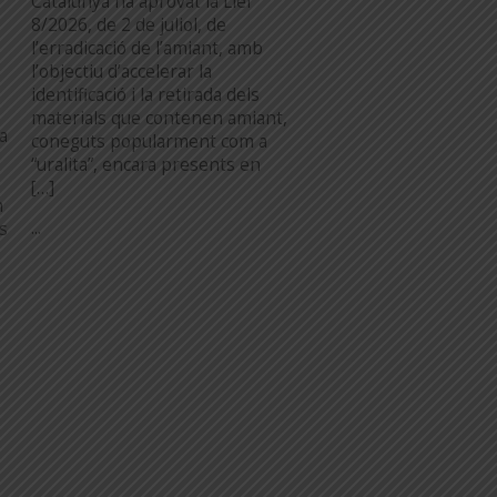
Catalunya ha aprovat la Llei
8/2026, de 2 de juliol, de
l’erradicació de l’amiant, amb
l’objectiu d’accelerar la
identificació i la retirada dels
materials que contenen amiant,
a
coneguts popularment com a
“uralita”, encara presents en
[…]
n
...
es