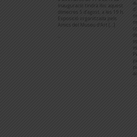
au
inauguració tindrà lloc aquest
d
dimecres 5 d’agost, a les 19 h.
m
Exposició organitzada pels
m
Amics del Museu d’Art […]
c
d
...
m
m
P
pr
p
a
...