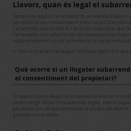
Llavors, quan és legal el subar
Sempre és legal si l’arrendador té constància d’aquest 
per escrit el seu consentiment previ. La LAU (Llei d’Ar
Cal recordar que l’article 8.2 de la LAU especifica que f
l’arrendador per subarrendar de manera parcial l’habita
subarrendament no pot incrementar la renda mensual fix
A més, el contracte de lloguer continua vigent fins que fi
Què ocorre si un llogater subarrend
el consentiment del propietari?
En aquest cas és il·legal i el propietari té dret de rescin
poden sorgir altres conseqüències legals, com el pagam
per danys (en cas que existeixin), la pèrdua del dipòsit 
garantia, entre altres.