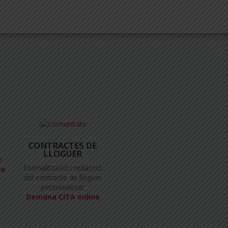
CONTRACTES DE
LLOGUER
a
Formalització i redacció
ne
del contracte de lloguer
personalitzat
Demana CITA online