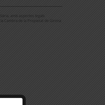
liària, amb aspectes legals
 la Cambra de la Propietat de Girona
20/07/26