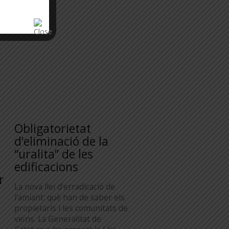
Obligatorietat
d’eliminació de la
“uralita” de les
edificacions
r
La nova llei d’erradicació de
l’amiant: què han de saber els
propietaris i les comunitats de
veïns. La Generalitat de