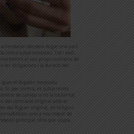
rrendatari decideix llogar una part
da com a subarrendatari. Tot i això,
 mantenint el seu propi contracte de
 les obligacions i la duració del
 quan el llogater necessita
ó. Si, per contra, es subarrenda
ilitat de canviar o no la titularitat
ns del contracte original amb el
del lloguer original, on hi figuri
ponsabilitats com a nou inquilí de
endatari principal, sinó que ocupa