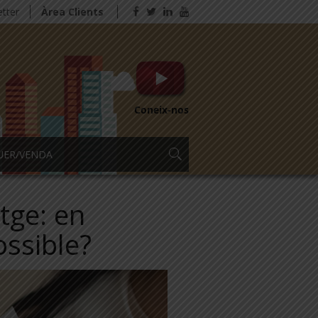
tter
Àrea Clients
Coneix-nos
UER/VENDA
tge: en
ossible?