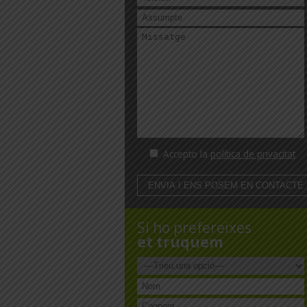
Accepto la
política de privacitat
Si ho prefereixes
et truquem