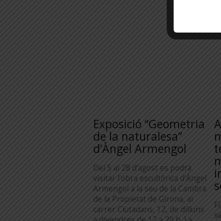
Exposició “Geometria
A
de la naturalesa”
m
d’Àngel Armengol
t
m
Del 5 al 28 d’agost es podrà
i
visitar l’obra escultòrica d’Àngel
s
Armengol a la seu de la Cambra
de la Propietat de Girona, al
F
carrer Ciutadans, 12, de dilluns
s
a divendres de 17 a 20 h. La