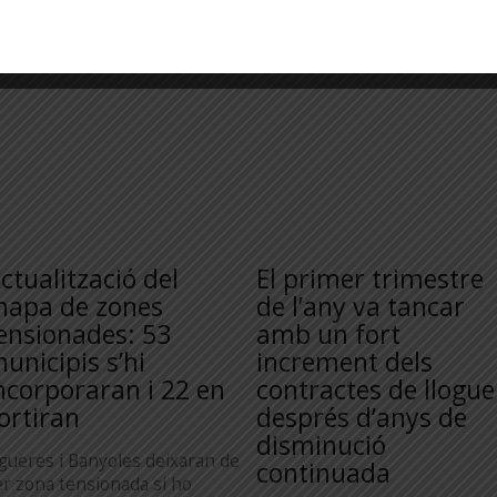
ctualització del
El primer trimestre
apa de zones
de l’any va tancar
ensionades: 53
amb un fort
unicipis s’hi
increment dels
ncorporaran i 22 en
contractes de llogue
ortiran
després d’anys de
disminució
igueres i Banyoles deixaran de
continuada
er zona tensionada si ho