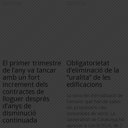
30/07/26
20/07/26
El primer trimestre
Obligatorietat
de l’any va tancar
d’eliminació de la
amb un fort
“uralita” de les
increment dels
edificacions
contractes de
La nova llei d’erradicació de
lloguer després
l’amiant: què han de saber
d’anys de
els propietaris i les
disminució
comunitats de veïns. La
continuada
Generalitat de Catalunya ha
aprovat la Llei 8/2026, de 2