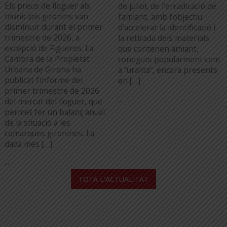
Els preus de lloguer als
de juliol, de l’erradicació de
municipis gironins van
l’amiant, amb l’objectiu
disminuir durant el primer
d’accelerar la identificació i
trimestre de 2026, a
la retirada dels materials
excepció de Figueres. La
que contenen amiant,
Cambra de la Propietat
coneguts popularment com
Urbana de Girona ha
a “uralita”, encara presents
publicat l’informe del
en […]
primer trimestre de 2026
...
del mercat del lloguer, que
permet fer un balanç anual
de la situació a les
comarques gironines. La
dada més […]
...
TOTA L'ACTUALITAT