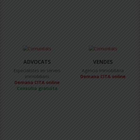
ADVOCATS
VENDES
Especialistes en serveis
Agència immobiliària
immobiliaris
Demana CITA online
Demana CITA online
Consulta gratuïta