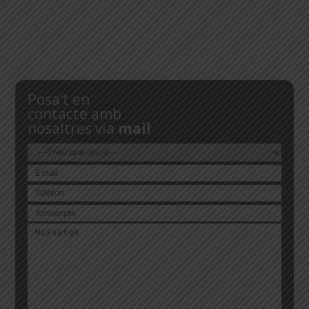
Posa’t en
contacte amb
nosaltres via
mail