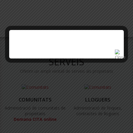
SERVEIS
Oferim un ampli ventall de serveis als propietaris
COMUNITATS
LLOGUERS
Administració de comunitats de
Administració de finques,
propietaris
contractes de lloguers
Demana CITA online