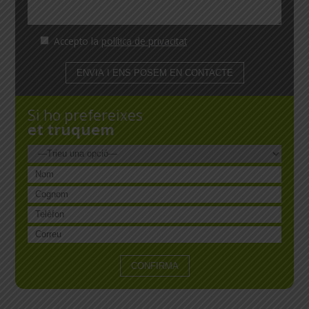
Accepto la
política de privacitat
Si ho prefereixes
et truquem