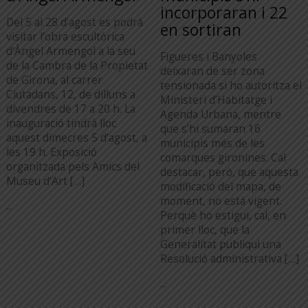
incorporaran i 22
Del 5 al 28 d’agost es podrà
en sortiran
visitar l’obra escultòrica
d’Àngel Armengol a la seu
Figueres i Banyoles
de la Cambra de la Propietat
deixaran de ser zona
de Girona, al carrer
tensionada si ho autoritza el
Ciutadans, 12, de dilluns a
Ministeri d’Habitatge i
divendres de 17 a 20 h. La
Agenda Urbana, mentre
inauguració tindrà lloc
que s’hi sumaran 16
aquest dimecres 5 d’agost, a
municipis més de les
les 19 h. Exposició
comarques gironines. Cal
organitzada pels Amics del
destacar, però, que aquesta
Museu d’Art […]
modificació del mapa, de
moment, no està vigent.
...
Perquè ho estigui, cal, en
primer lloc, que la
Generalitat publiqui una
Resolució administrativa […]
...