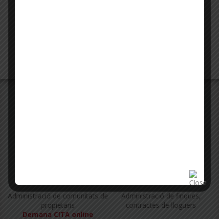
SERVEIS
Oferim un ampli ventall de serveis als propietaris
COMUNITATS
LLOGUERS
Administració de comunitats de
Administració de finques,
propietaris
contractes de lloguers
Demana CITA online