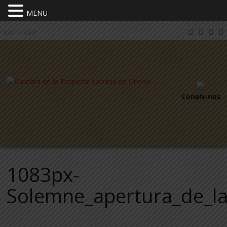
MENU
CAT
/
ESP
Coneix-nos
1083px-
Solemne_apertura_de_la