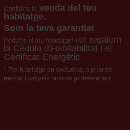
venda del teu
Confia'ns la
habitatge.
Som la teva garantia!
et regalem
Porta'ns el teu habitatge* i
la Cèdula d'Habitabilitat i el
Certificat Energètic
* Per habitatge en exclusiva, a preu de
mercat fixat pels nostres professionals