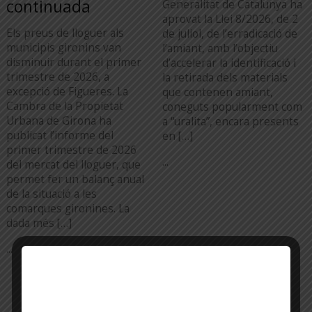
continuada
Generalitat de Catalunya ha
aprovat la Llei 8/2026, de 2
Els preus de lloguer als
de juliol, de l’erradicació de
municipis gironins van
l’amiant, amb l’objectiu
disminuir durant el primer
d’accelerar la identificació i
trimestre de 2026, a
la retirada dels materials
excepció de Figueres. La
que contenen amiant,
Cambra de la Propietat
coneguts popularment com
Urbana de Girona ha
a “uralita”, encara presents
publicat l’informe del
en […]
primer trimestre de 2026
...
del mercat del lloguer, que
permet fer un balanç anual
de la situació a les
comarques gironines. La
dada més […]
...
TOTA L'ACTUALITAT