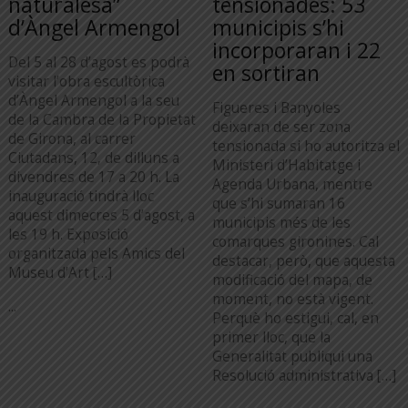
naturalesa”
tensionades: 53
d’Àngel Armengol
municipis s’hi
incorporaran i 22
Del 5 al 28 d’agost es podrà
en sortiran
visitar l’obra escultòrica
d’Àngel Armengol a la seu
Figueres i Banyoles
de la Cambra de la Propietat
deixaran de ser zona
de Girona, al carrer
tensionada si ho autoritza el
Ciutadans, 12, de dilluns a
Ministeri d’Habitatge i
divendres de 17 a 20 h. La
Agenda Urbana, mentre
inauguració tindrà lloc
que s’hi sumaran 16
aquest dimecres 5 d’agost, a
municipis més de les
les 19 h. Exposició
comarques gironines. Cal
organitzada pels Amics del
destacar, però, que aquesta
Museu d’Art […]
modificació del mapa, de
moment, no està vigent.
...
Perquè ho estigui, cal, en
primer lloc, que la
Generalitat publiqui una
Resolució administrativa […]