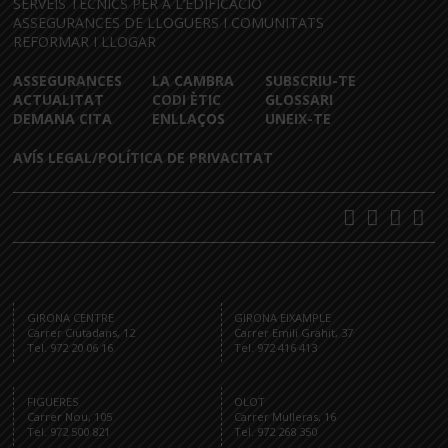
SERVEIS TÈCNICS PER A L’EDIFICACIÓ
ASSEGURANCES DE LLOGUERS I COMUNITATS
REFORMAR I LLOGAR
ASSEGURANCES
LA CAMBRA
SUBSCRIU-TE
ACTUALITAT
CODI ÈTIC
GLOSSARI
DEMANA CITA
ENLLAÇOS
UNEIX-TE
AVÍS LEGAL/POLÍTICA DE PRIVACITAT
GIRONA CENTRE
GIRONA EIXAMPLE
Carrer Ciutadans, 12
Carrer Emili Grahit, 37
Tel. 972 20 06 16
Tel. 972 416 413
FIGUERES
OLOT
Carrer Nou, 105
Carrer Mulleras, 16
Tel. 972 500 821
Tel. 972 268 350