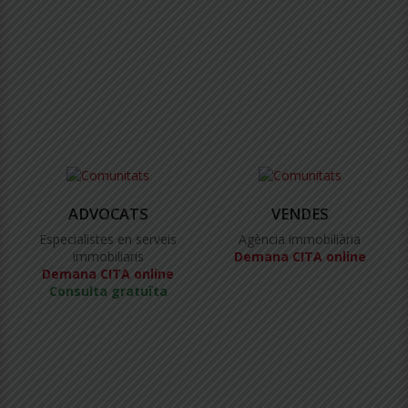
ADVOCATS
VENDES
Especialistes en serveis
Agència immobiliària
immobiliaris
Demana CITA online
Demana CITA online
Consulta gratuïta