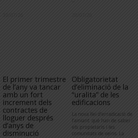
...
30/07/26
20/07/26
El primer trimestre
Obligatorietat
de l’any va tancar
d’eliminació de la
amb un fort
“uralita” de les
increment dels
edificacions
contractes de
La nova llei d’erradicació de
lloguer després
l’amiant: què han de saber
d’anys de
els propietaris i les
disminució
comunitats de veïns. La