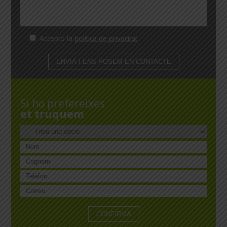
Accepto la
política de privacitat
Si ho prefereixes
et truquem