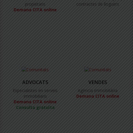
propietaris
contractes de lloguers
Demana CITA online
ADVOCATS
VENDES
Especialistes en serveis
Agència immobiliària
immobiliaris
Demana CITA online
Demana CITA online
Consulta gratuïta