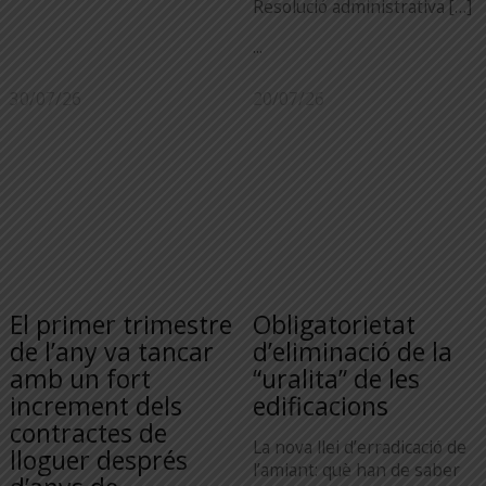
Resolució administrativa […]
...
30/07/26
20/07/26
El primer trimestre
Obligatorietat
de l’any va tancar
d’eliminació de la
amb un fort
“uralita” de les
increment dels
edificacions
contractes de
La nova llei d’erradicació de
lloguer després
l’amiant: què han de saber