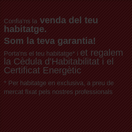
venda del teu
Confia'ns la
habitatge.
Som la teva garantia!
et regalem
Porta'ns el teu habitatge* i
la Cèdula d'Habitabilitat i el
Certificat Energètic
* Per habitatge en exclusiva, a preu de
mercat fixat pels nostres professionals