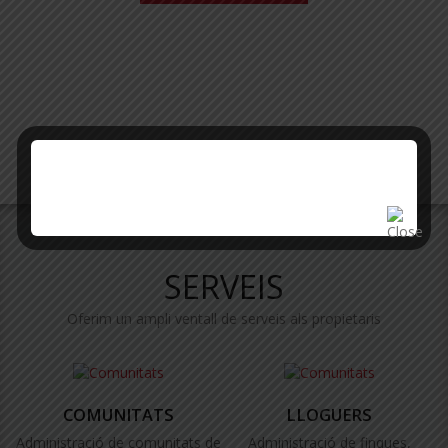
SERVEIS
Oferim un ampli ventall de serveis als propietaris
COMUNITATS
LLOGUERS
Administració de comunitats de
Administració de finques,