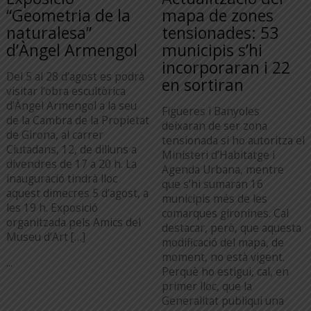
“Geometria de la
mapa de zones
naturalesa”
tensionades: 53
d’Àngel Armengol
municipis s’hi
incorporaran i 22
Del 5 al 28 d’agost es podrà
en sortiran
visitar l’obra escultòrica
d’Àngel Armengol a la seu
Figueres i Banyoles
de la Cambra de la Propietat
deixaran de ser zona
de Girona, al carrer
tensionada si ho autoritza el
Ciutadans, 12, de dilluns a
Ministeri d’Habitatge i
divendres de 17 a 20 h. La
Agenda Urbana, mentre
inauguració tindrà lloc
que s’hi sumaran 16
aquest dimecres 5 d’agost, a
municipis més de les
les 19 h. Exposició
comarques gironines. Cal
organitzada pels Amics del
destacar, però, que aquesta
Museu d’Art […]
modificació del mapa, de
moment, no està vigent.
...
Perquè ho estigui, cal, en
primer lloc, que la
Generalitat publiqui una