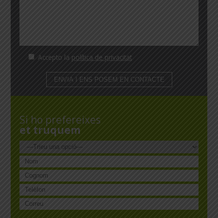
Accepto la
política de privacitat
Si ho prefereixes
et truquem