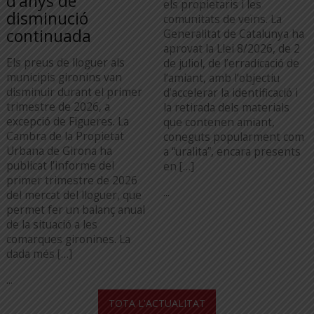
d’anys de
els propietaris i les
disminució
comunitats de veïns. La
continuada
Generalitat de Catalunya ha
aprovat la Llei 8/2026, de 2
Els preus de lloguer als
de juliol, de l’erradicació de
municipis gironins van
l’amiant, amb l’objectiu
disminuir durant el primer
d’accelerar la identificació i
trimestre de 2026, a
la retirada dels materials
excepció de Figueres. La
que contenen amiant,
Cambra de la Propietat
coneguts popularment com
Urbana de Girona ha
a “uralita”, encara presents
publicat l’informe del
en […]
primer trimestre de 2026
...
del mercat del lloguer, que
permet fer un balanç anual
de la situació a les
comarques gironines. La
dada més […]
...
TOTA L'ACTUALITAT