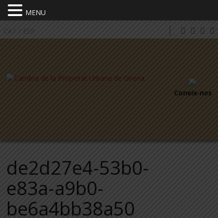
MENU
CAT
/
ESP
Coneix-nos
de2d27e4-53b0-
e83a-a9b0-
be6a4bb38a50