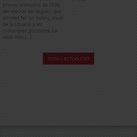
primer trimestre de 2026
...
del mercat del lloguer, que
permet fer un balanç anual
de la situació a les
comarques gironines. La
dada més […]
...
TOTA L'ACTUALITAT