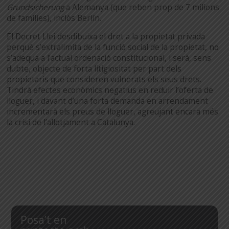
Grundsicherung
a Alemanya (que reben prop de 7 milions
de famílies), inclòs Berlín.
El Decret Llei desdibuixa el dret a la propietat privada
perquè s’extralimita de la funció social de la propietat, no
s’adequa a l’actual ordenació constitucional, i serà, sens
dubte, objecte de forta litigiositat per part dels
propietaris que consideren vulnerats els seus drets.
Tindrà efectes econòmics negatius en reduir l’oferta de
lloguer, i davant d’una forta demanda en arrendament
incrementarà els preus de lloguer, agreujant encara més
la crisi de l’allotjament a Catalunya.
Posa’t en