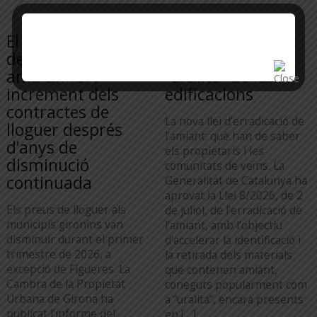
El primer trimestre
Obligatorietat
de l’any va tancar
d’eliminació de la
amb un fort
“uralita” de les
increment dels
edificacions
contractes de
La nova llei d’erradicació de
lloguer després
l’amiant: què han de saber
d’anys de
els propietaris i les
disminució
comunitats de veïns. La
continuada
Generalitat de Catalunya ha
aprovat la Llei 8/2026, de 2
Els preus de lloguer als
de juliol, de l’erradicació de
municipis gironins van
l’amiant, amb l’objectiu
disminuir durant el primer
d’accelerar la identificació i
trimestre de 2026, a
la retirada dels materials
excepció de Figueres. La
que contenen amiant,
Cambra de la Propietat
coneguts popularment com
Urbana de Girona ha
a “uralita”, encara presents
publicat l’informe del
en […]