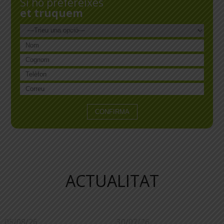
Si ho prefereixes
et truquem
ACTUALITAT
05/08/26
30/07/26