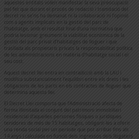
aquestes entitats volen manifestar la seva preocupació
pel fet que durant el procés de redacció i tramitació del
decret no se’ns ha demanat ni la col·laboració ni l’opinió
com a agents implicats en la gestió del parc de
l’habitatge, amb el resultat final d’una normativa que
podria lesionar greument la viabilitat econòmica de la
gestió del parc privat d’habitatges de lloguer i que
trasllada als propietaris privats la responsabilitat política
de les administracions en matèria d’habitatge social i el
seu cost.
Aquest decret llei entra en contradicció amb la LAU i
modifica substancialment l’equilibri entre els drets i les
obligacions de les parts en els contractes de lloguer que
determina aquesta llei.
El Decret Llei comporta que l’Administració afecta de
forma il·limitada el conjunt del patrimoni immobiliari
residencial d’aquelles persones físiques o jurídiques
tenidores de més de 15 habitatges, obligant-les a oferir
una renda social per un període que pot arribar fins als
14 anys i calculada en funció dels ingressos dels llogaters