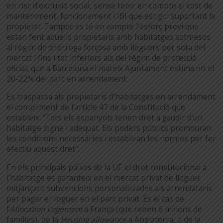
en risc d’exclusió social, sense tenir en compte el cost de
manteniment, funcionament i IBI que estigui suportant la
propietat. Tampoc es té en compte l’esforç previ que
estan fent aquells propietaris amb habitatges sotmesos
al règim de pròrroga forçosa amb lloguers per sota del
mercat i fins i tot inferiors als del règim de protecció
oficial, que a Barcelona el mateix Ajuntament estima en el
20-22% del parc en arrendament.
Es traspassa als propietaris d’habitatges en arrendament
el compliment de l’article 47 de la Constitució que
estableix: “Tots els espanyols tenen dret a gaudir d’un
habitatge digne i adequat. Els poders públics promouran
les condicions necessàries i establiran les normes per fer
efectiu aquest dret”.
En els principals països de la UE el dret constitucional a
l’habitatge es garanteix en el mercat privat de lloguer
mitjançant subvencions personalitzades als arrendataris
per pagar el lloguer en el parc privat. És el cas de
l’
Allocation Logement
a França (que reben 6 milions de
famílies), de la
Housing allowance
a Anglaterra, o de la