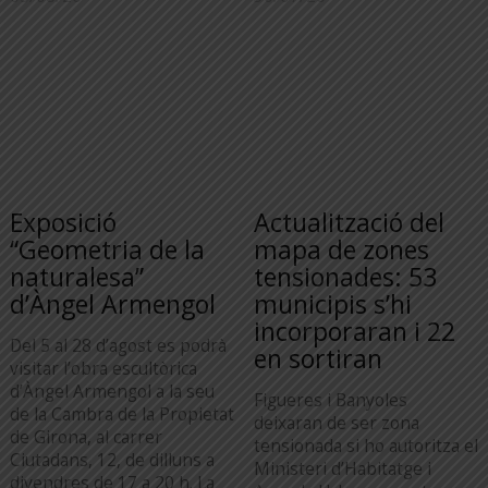
Exposició
Actualització del
“Geometria de la
mapa de zones
naturalesa”
tensionades: 53
d’Àngel Armengol
municipis s’hi
incorporaran i 22
Del 5 al 28 d’agost es podrà
en sortiran
visitar l’obra escultòrica
d’Àngel Armengol a la seu
Figueres i Banyoles
de la Cambra de la Propietat
deixaran de ser zona
de Girona, al carrer
tensionada si ho autoritza el
Ciutadans, 12, de dilluns a
Ministeri d’Habitatge i
divendres de 17 a 20 h. La