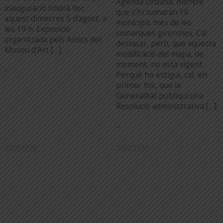
Agenda Urbana, mentre
inauguració tindrà lloc
que s’hi sumaran 16
aquest dimecres 5 d’agost, a
municipis més de les
les 19 h. Exposició
comarques gironines. Cal
organitzada pels Amics del
destacar, però, que aquesta
Museu d’Art […]
modificació del mapa, de
moment, no està vigent.
...
Perquè ho estigui, cal, en
primer lloc, que la
Generalitat publiqui una
Resolució administrativa […]
...
30/07/26
20/07/26