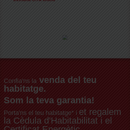
venda del teu
Confia'ns la
habitatge.
Som la teva garantia!
et regalem
Porta'ns el teu habitatge* i
la Cèdula d'Habitabilitat i el
Certificat Energètic