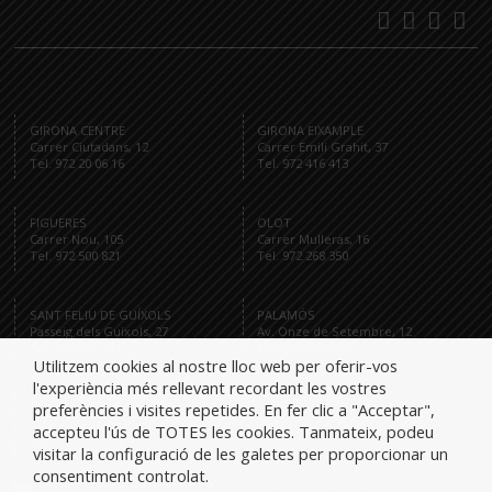
GIRONA CENTRE
GIRONA EIXAMPLE
Carrer Ciutadans, 12
Carrer Emili Grahit, 37
Tel. 972 20 06 16
Tel. 972 416 413
FIGUERES
OLOT
Carrer Nou, 105
Carrer Mulleras, 16
Tel. 972 500 821
Tel. 972 268 350
SANT FELIU DE GUÍXOLS
PALAMÓS
Passeig dels Guíxols, 27
Av. Onze de Setembre, 12
Tel. 972 321 284
Tel. 872 591 959
Utilitzem cookies al nostre lloc web per oferir-vos
l'experiència més rellevant recordant les vostres
preferències i visites repetides. En fer clic a "Acceptar",
accepteu l'ús de TOTES les cookies. Tanmateix, podeu
Tel.
visitar la configuració de les galetes per proporcionar un
consentiment controlat.