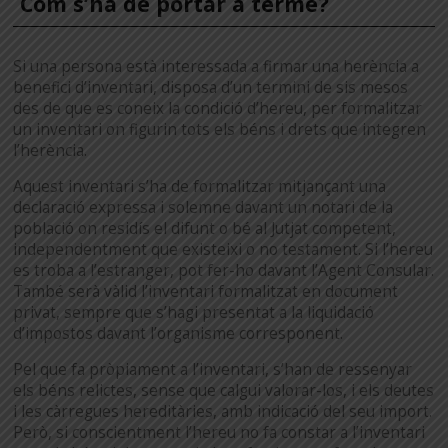
Com s’ha de portar a terme?
Si una persona està interessada a firmar una herència a
benefici d’inventari, disposa d’un termini de sis mesos
des de que es coneix la condició d’hereu, per formalitzar
un inventari on figurin tots els béns i drets que integren
l’herència.
Aquest inventari s’ha de formalitzar mitjançant una
declaració expressa i solemne davant un notari de la
població on residís el difunt o bé al Jutjat competent,
independentment que existeixi o no testament. Si l’hereu
es troba a l’estranger, pot fer-ho davant l’Agent Consular.
També serà vàlid l’inventari formalitzat en document
privat, sempre que s’hagi presentat a la liquidació
d’impostos davant l’organisme corresponent.
Pel que fa pròpiament a l’inventari, s’han de ressenyar
els béns relictes, sense que calgui valorar-los, i els deutes
i les càrregues hereditàries, amb indicació del seu import.
Però, si conscientment l’hereu no fa constar a l’inventari