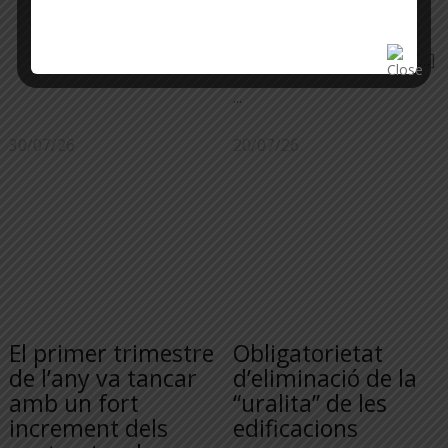
primer lloc, que la
Generalitat publiqui una
Resolució administrativa […]
...
30/07/26
20/07/26
El primer trimestre
Obligatorietat
de l’any va tancar
d’eliminació de la
amb un fort
“uralita” de les
increment dels
edificacions