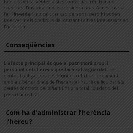
tots els béns i deutes o si el confecciona en frau de
creditors, l’inventari no es considera pres. A més, per a
fer l’inventari, no cal citar cap persona, però hi poden
intervenir els creditors del causant i altres interessats en
l’herència.
Conseqüències
L’efecte principal és que el patrimoni propi i
personal dels hereus quedarà salvaguardat
. Els
deutes i obligacions del difunt es cobriran únicament
amb els béns i drets de l’herència i haurà de liquidar els
deutes contrets pel difunt fins a la total liquidació del
passiu hereditari.
Com ha d’administrar l’herència
l’hereu?