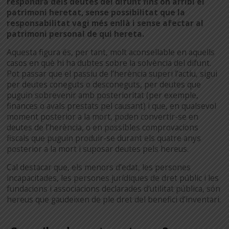
respondrà dels deutes del difunt fins on arribi el
patrimoni heretat, sense possibilitat que la
responsabilitat vagi més enllà i sense afectar al
patrimoni personal de qui hereta.
Aquesta figura és, per tant, molt aconsellable en aquells
casos en què hi ha dubtes sobre la solvència del difunt.
Pot passar que el passiu de l’herència superi l’actiu, sigui
per deutes coneguts o desconeguts, per deutes que
puguin sobrevenir amb posterioritat (per exemple,
finances o avals prestats pel causant) i que, en qualsevol
moment posterior a la mort, poden convertir-se en
deutes de l’herència, o en possibles comprovacions
fiscals que puguin produir-se durant els quatre anys
posterior a la mort i suposar deutes pels hereus.
Cal destacar que, els menors d’edat, les persones
incapacitades, les persones jurídiques de dret públic i les
fundacions i associacions declarades d’utilitat pública, són
hereus que gaudeixen de ple dret del benefici d’inventari.