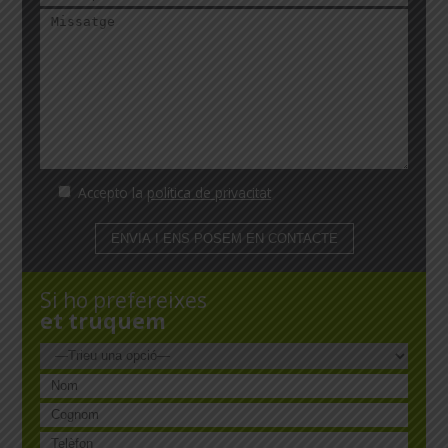
Accepto la
política de privacitat
Si ho prefereixes
et truquem