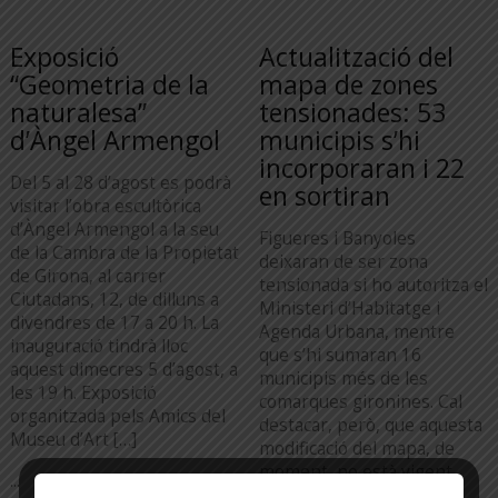
Exposició
Actualització del
“Geometria de la
mapa de zones
naturalesa”
tensionades: 53
d’Àngel Armengol
municipis s’hi
incorporaran i 22
Del 5 al 28 d’agost es podrà
en sortiran
visitar l’obra escultòrica
d’Àngel Armengol a la seu
Figueres i Banyoles
de la Cambra de la Propietat
deixaran de ser zona
de Girona, al carrer
tensionada si ho autoritza el
Ciutadans, 12, de dilluns a
Ministeri d’Habitatge i
divendres de 17 a 20 h. La
Agenda Urbana, mentre
inauguració tindrà lloc
que s’hi sumaran 16
aquest dimecres 5 d’agost, a
municipis més de les
les 19 h. Exposició
comarques gironines. Cal
organitzada pels Amics del
destacar, però, que aquesta
Museu d’Art […]
modificació del mapa, de
moment, no està vigent.
...
Perquè ho estigui, cal, en