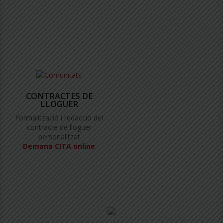
CONTRACTES DE
LLOGUER
Formalització i redacció del
contracte de lloguer
personalitzat
Demana CITA online