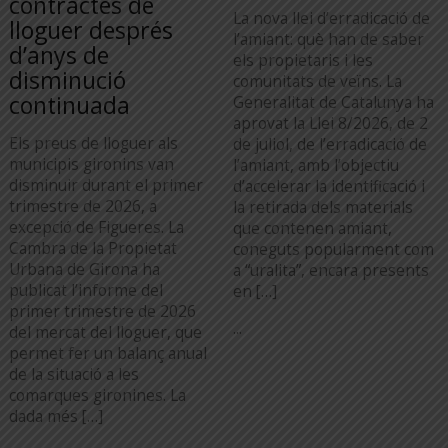
contractes de
La nova llei d’erradicació de
lloguer després
l’amiant: què han de saber
d’anys de
els propietaris i les
disminució
comunitats de veïns. La
continuada
Generalitat de Catalunya ha
aprovat la Llei 8/2026, de 2
Els preus de lloguer als
de juliol, de l’erradicació de
municipis gironins van
l’amiant, amb l’objectiu
disminuir durant el primer
d’accelerar la identificació i
trimestre de 2026, a
la retirada dels materials
excepció de Figueres. La
que contenen amiant,
Cambra de la Propietat
coneguts popularment com
Urbana de Girona ha
a “uralita”, encara presents
publicat l’informe del
en […]
primer trimestre de 2026
...
del mercat del lloguer, que
permet fer un balanç anual
de la situació a les
comarques gironines. La
dada més […]