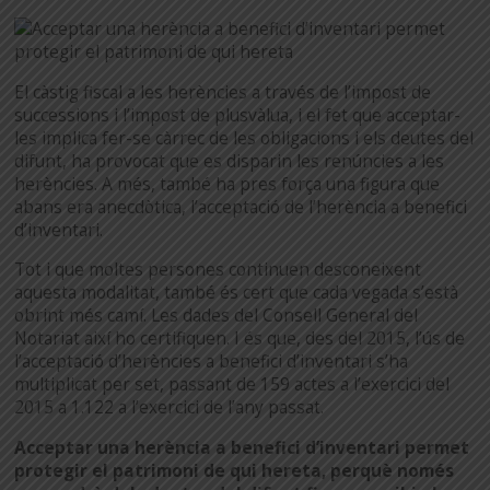
El càstig fiscal a les herències a través de l’impost de
successions i l’impost de plusvàlua, i el fet que acceptar-
les implica fer-se càrrec de les obligacions i els deutes del
difunt, ha provocat que es disparin les renúncies a les
herències. A més, també ha pres força una figura que
abans era anecdòtica, l’acceptació de l’herència a benefici
d’inventari.
Tot i que moltes persones continuen desconeixent
aquesta modalitat, també és cert que cada vegada s’està
obrint més camí. Les dades del Consell General del
Notariat així ho certifiquen. I és que, des del 2015, l’ús de
l’acceptació d’herències a benefici d’inventari s’ha
multiplicat per set, passant de 159 actes a l’exercici del
2015 a 1.122 a l’exercici de l’any passat.
Acceptar una herència a benefici d’inventari permet
protegir el patrimoni de qui hereta, perquè només