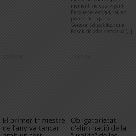
moment, no està vigent.
...
Perquè ho estigui, cal, en
primer lloc, que la
Generalitat publiqui una
Resolució administrativa […]
...
30/07/26
20/07/26
El primer trimestre
Obligatorietat
de l’any va tancar
d’eliminació de la
amb un fort
“uralita” de les