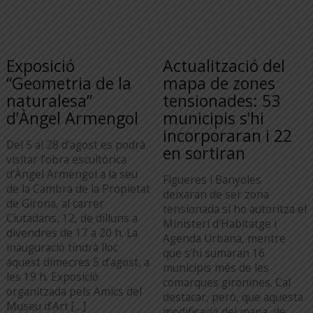
Exposició
Actualització del
“Geometria de la
mapa de zones
naturalesa”
tensionades: 53
d’Àngel Armengol
municipis s’hi
incorporaran i 22
Del 5 al 28 d’agost es podrà
en sortiran
visitar l’obra escultòrica
d’Àngel Armengol a la seu
Figueres i Banyoles
de la Cambra de la Propietat
deixaran de ser zona
de Girona, al carrer
tensionada si ho autoritza el
Ciutadans, 12, de dilluns a
Ministeri d’Habitatge i
divendres de 17 a 20 h. La
Agenda Urbana, mentre
inauguració tindrà lloc
que s’hi sumaran 16
aquest dimecres 5 d’agost, a
municipis més de les
les 19 h. Exposició
comarques gironines. Cal
organitzada pels Amics del
destacar, però, que aquesta
Museu d’Art […]
modificació del mapa, de