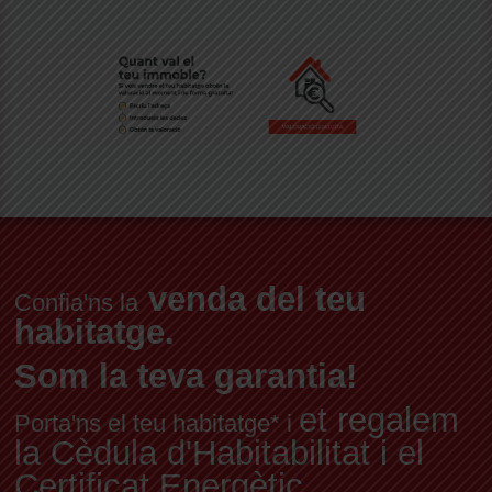
venda del teu
Confia'ns la
habitatge.
Som la teva garantia!
et regalem
Porta'ns el teu habitatge* i
la Cèdula d'Habitabilitat i el
Certificat Energètic