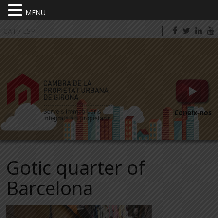
MENU
CAT
/
ESP
Coneix-nos
Gotic quarter of
Barcelona