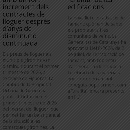
increment dels
edificacions
contractes de
La nova llei d’erradicació de
lloguer després
l’amiant: què han de saber
d’anys de
els propietaris i les
disminució
comunitats de veïns. La
continuada
Generalitat de Catalunya ha
aprovat la Llei 8/2026, de 2
Els preus de lloguer als
de juliol, de l’erradicació de
municipis gironins van
l’amiant, amb l’objectiu
disminuir durant el primer
d’accelerar la identificació i
trimestre de 2026, a
la retirada dels materials
excepció de Figueres. La
que contenen amiant,
Cambra de la Propietat
coneguts popularment com
Urbana de Girona ha
a “uralita”, encara presents
publicat l’informe del
en […]
primer trimestre de 2026
...
del mercat del lloguer, que
permet fer un balanç anual
de la situació a les
comarques gironines. La