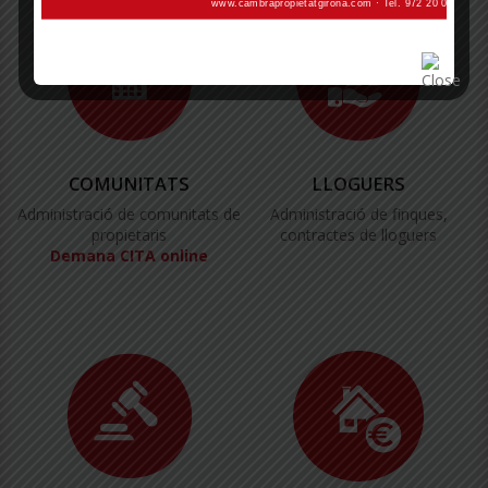
COMUNITATS
LLOGUERS
Administració de comunitats de
Administració de finques,
propietaris
contractes de lloguers
Demana CITA online