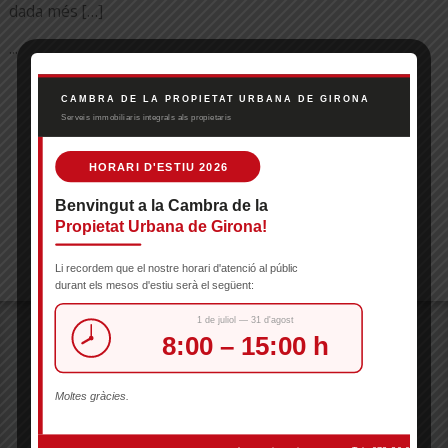
dada més […]
...
TOTA L'ACTUALITAT
SERVEIS
Oferim un ampli ventall de serveis als propietaris