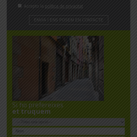
Accepto la
política de privacitat
Si ho prefereixes
et truquem