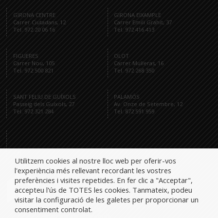
GIRONA CENTRE
GIRONA EIXAMPLE
Carrer Ciutadans, 12
Carrer Emili Grahit, 37
Tel. 972 20 06 16
Tel. 972 416 413
FIGUERES
OLOT
Carrer Nou, 105
Carrer Mulleras, 16
Tel. 972 500 821
Tel. 972 268 350
SANT FELIU DE GUÍXOLS
PALAMÓS
Passeig dels Guíxols, 27
Av. Onze de Setembre, 12
Tel. 972 321 284
Tel. 872 591 959
Tel.
Utilitzem cookies al nostre lloc web per oferir-vos
l'experiència més rellevant recordant les vostres
preferències i visites repetides. En fer clic a "Acceptar",
accepteu l'ús de TOTES les cookies. Tanmateix, podeu
visitar la configuració de les galetes per proporcionar un
consentiment controlat.